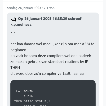
zondag 26 januari 2003 17:17:55
Op 26 januari 2003 16:35:29 schreef
k.p.meinesz
:
[...]
het kan daarna wel moeilijker zijn om met ASM te
beginnen
en vaak hebben deze compilers wel een nadeel:
ze maken gebruik van standaart routines bv IF
THEN
dit word door zo'n compiler vertaalt naar asm
IF=  movfw

     sublw

then btfsc status,2
