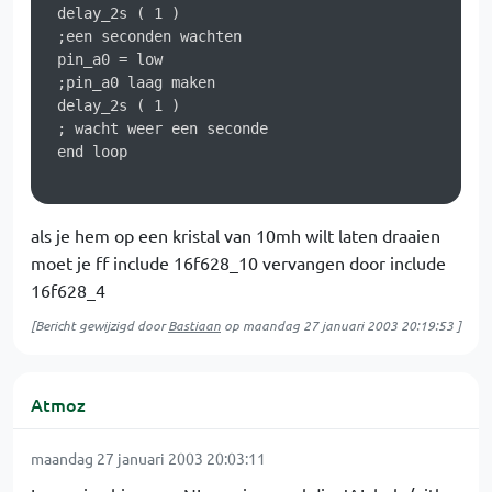
 delay_2s ( 1 )

 ;een seconden wachten

 pin_a0 = low

 ;pin_a0 laag maken

 delay_2s ( 1 )

 ; wacht weer een seconde

 end loop

als je hem op een kristal van 10mh wilt laten draaien
moet je ff include 16f628_10 vervangen door include
16f628_4
[Bericht gewijzigd door
Bastiaan
op
maandag 27 januari 2003 20:19:53
]
Atmoz
maandag 27 januari 2003 20:03:11