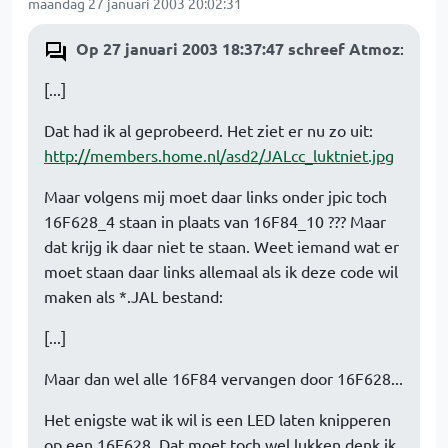
maandag 27 januari 2003 20:02:31
Op 27 januari 2003 18:37:47 schreef Atmoz
:
[...]
Dat had ik al geprobeerd. Het ziet er nu zo uit:
http://members.home.nl/asd2/JALcc_luktniet.jpg
Maar volgens mij moet daar links onder jpic toch
16F628_4 staan in plaats van 16F84_10 ??? Maar
dat krijg ik daar niet te staan. Weet iemand wat er
moet staan daar links allemaal als ik deze code wil
maken als *.JAL bestand:
[...]
Maar dan wel alle 16F84 vervangen door 16F628...
Het enigste wat ik wil is een LED laten knipperen
op een 16F628. Dat moet toch wel lukken denk ik,