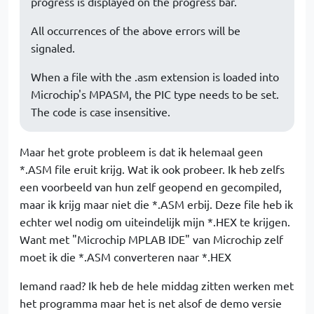
progress is displayed on the progress bar.
All occurrences of the above errors will be
signaled.
When a file with the .asm extension is loaded into
Microchip's MPASM, the PIC type needs to be set.
The code is case insensitive.
Maar het grote probleem is dat ik helemaal geen
*.ASM file eruit krijg. Wat ik ook probeer. Ik heb zelfs
een voorbeeld van hun zelf geopend en gecompiled,
maar ik krijg maar niet die *.ASM erbij. Deze file heb ik
echter wel nodig om uiteindelijk mijn *.HEX te krijgen.
Want met "Microchip MPLAB IDE" van Microchip zelf
moet ik die *.ASM converteren naar *.HEX
Iemand raad? Ik heb de hele middag zitten werken met
het programma maar het is net alsof de demo versie