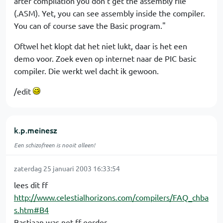
after compilation you don’t get the assembly file
(.ASM). Yet, you can see assembly inside the compiler.
You can of course save the Basic program."
Oftwel het klopt dat het niet lukt, daar is het een
demo voor. Zoek even op internet naar de PIC basic
compiler. Die werkt wel dacht ik gewoon.
/edit
k.p.meinesz
Een schizofreen is nooit alleen!
zaterdag 25 januari 2003 16:33:54
lees dit ff
http://www.celestialhorizons.com/compilers/FAQ_chba
s.htm#B4
Bastiaan was net ff eerder