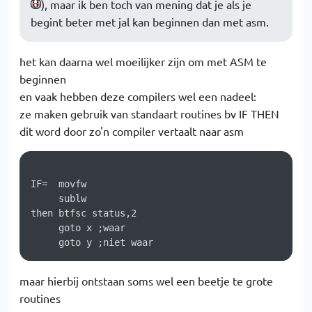
), maar ik ben toch van mening dat je als je
begint beter met jal kan beginnen dan met asm.
het kan daarna wel moeilijker zijn om met ASM te
beginnen
en vaak hebben deze compilers wel een nadeel:
ze maken gebruik van standaart routines bv IF THEN
dit word door zo'n compiler vertaalt naar asm
IF=  movfw

     sublw

then btfsc status,2

     goto x ;waar

maar hierbij ontstaan soms wel een beetje te grote
routines