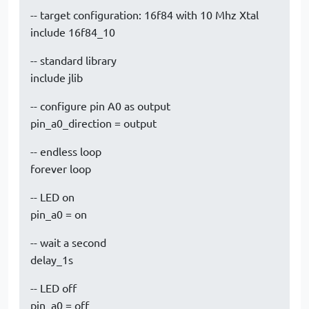
-- target configuration: 16f84 with 10 Mhz Xtal
include 16f84_10
-- standard library
include jlib
-- configure pin A0 as output
pin_a0_direction = output
-- endless loop
forever loop
-- LED on
pin_a0 = on
-- wait a second
delay_1s
-- LED off
pin_a0 = off