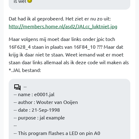
is wel
Dat had ik al geprobeerd. Het ziet er nu zo uit:
http://members.home.nl/asd2/JALcc_luktniet.jpg
Maar volgens mij moet daar links onder jpic toch
16F628_4 staan in plaats van 16F84_10 ??? Maar dat
krijg ik daar niet te staan. Weet iemand wat er moet
staan daar links allemaal als ik deze code wil maken als
*.JAL bestand:
--
-- name : e0001.jal
-- author : Wouter van Ooijen
-- date : 21-Sep-1998
-- purpose : jal example
--
-- This program flashes a LED on pin A0