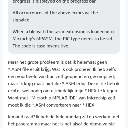
progress is displayed on the progress bar.
All occurrences of the above errors will be
signaled.
When a file with the .asm extension is loaded into
Microchip's MPASM, the PIC type needs to be set.
The code is case insensitive.
Maar het grote probleem is dat ik helemaal geen
*.ASM file eruit krijg. Wat ik ook probeer. Ik heb zelfs
een voorbeeld van hun zelf geopend en gecompiled,
maar ik krijg maar niet die *.ASM erbij. Deze file heb ik
echter wel nodig om uiteindelijk mijn *.HEX te krijgen.
Want met "Microchip MPLAB IDE" van Microchip zelf
moet ik die *.ASM converteren naar *.HEX
Iemand raad? Ik heb de hele middag zitten werken met
het programma maar het is net alsof de demo versie