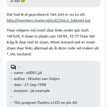
is wel
Dat had ik al geprobeerd. Het ziet er nu zo uit:
http://members.home.nl/asd2/JALcc_luktniet.jpg
Maar volgens mij moet daar links onder jpic toch
16F628_4 staan in plaats van 16F84_10 ??? Maar dat
krijg ik daar niet te staan. Weet iemand wat er moet
staan daar links allemaal als ik deze code wil maken als
*.JAL bestand:
--
-- name : e0001.jal
-- author : Wouter van Ooijen
-- date : 21-Sep-1998
-- purpose : jal example
--
-- This program flashes a LED on pin A0