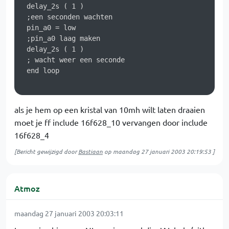
 delay_2s ( 1 )

 ;een seconden wachten

 pin_a0 = low

 ;pin_a0 laag maken

 delay_2s ( 1 )

 ; wacht weer een seconde

 end loop

als je hem op een kristal van 10mh wilt laten draaien
moet je ff include 16f628_10 vervangen door include
16f628_4
[Bericht gewijzigd door
Bastiaan
op
maandag 27 januari 2003 20:19:53
]
Atmoz
maandag 27 januari 2003 20:03:11