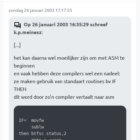
zondag 26 januari 2003 17:17:55
Op 26 januari 2003 16:35:29 schreef
k.p.meinesz
:
[...]
het kan daarna wel moeilijker zijn om met ASM te
beginnen
en vaak hebben deze compilers wel een nadeel:
ze maken gebruik van standaart routines bv IF
THEN
dit word door zo'n compiler vertaalt naar asm
IF=  movfw

     sublw

then btfsc status,2
