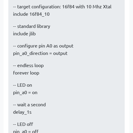
-- target configuration: 16f84 with 10 Mhz Xtal
include 16f84_10
-- standard library
include jlib
-- configure pin A0 as output
pin_a0_direction = output
-- endless loop
forever loop
-- LED on
pin_a0 = on
-- wait a second
delay_1s
-- LED off
pin_a0 = off