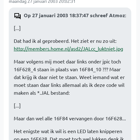
maandag 27 januari 2003 20:02:31
Op 27 januari 2003 18:37:47 schreef Atmoz
:
[...]
Dat had ik al geprobeerd. Het ziet er nu zo uit:
http://members.home.nl/asd2/JALcc_luktniet.jpg
Maar volgens mij moet daar links onder jpic toch
16F628_4 staan in plaats van 16F84_10 ??? Maar
dat krijg ik daar niet te staan. Weet iemand wat er
moet staan daar links allemaal als ik deze code wil
maken als *.JAL bestand:
[...]
Maar dan wel alle 16F84 vervangen door 16F628...
Het enigste wat ik wil is een LED laten knipperen
op een 16F628. Dat moet toch wel lukken denk ik,