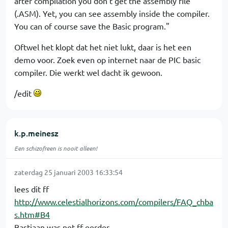
after compilation you don’t get the assembly file
(.ASM). Yet, you can see assembly inside the compiler.
You can of course save the Basic program."
Oftwel het klopt dat het niet lukt, daar is het een
demo voor. Zoek even op internet naar de PIC basic
compiler. Die werkt wel dacht ik gewoon.
/edit
k.p.meinesz
Een schizofreen is nooit alleen!
zaterdag 25 januari 2003 16:33:54
lees dit ff
http://www.celestialhorizons.com/compilers/FAQ_chba
s.htm#B4
Bastiaan was net ff eerder