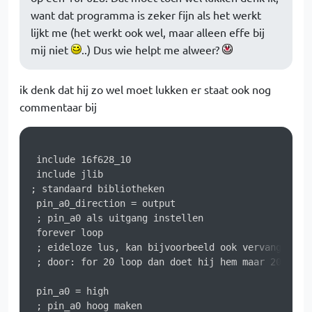
want dat programma is zeker fijn als het werkt
lijkt me (het werkt ook wel, maar alleen effe bij
mij niet
..) Dus wie helpt me alweer?
ik denk dat hij zo wel moet lukken er staat ook nog
commentaar bij
 include 16f628_10

 include jlib

; standaard bibliotheken

 pin_a0_direction = output

 ; pin_a0 als uitgang instellen

 forever loop

 ; eideloze lus, kan bijvoorbeeld ook vervangen wor
 ; door: for 20 loop dan doet hij hem maar 20 keer

 pin_a0 = high

 ; pin_a0 hoog maken
