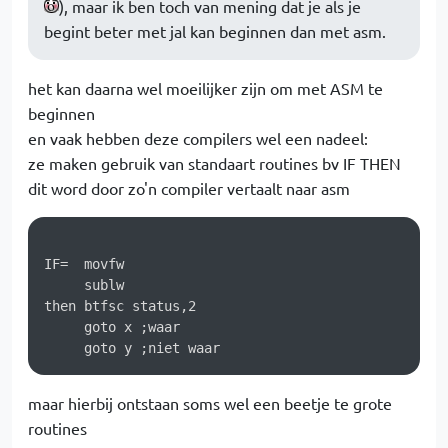
), maar ik ben toch van mening dat je als je
begint beter met jal kan beginnen dan met asm.
het kan daarna wel moeilijker zijn om met ASM te
beginnen
en vaak hebben deze compilers wel een nadeel:
ze maken gebruik van standaart routines bv IF THEN
dit word door zo'n compiler vertaalt naar asm
IF=  movfw

     sublw

then btfsc status,2

     goto x ;waar

maar hierbij ontstaan soms wel een beetje te grote
routines