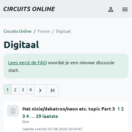
Circuits Online
Forum
Digitaal
Digitaal
Lees eerst de FAQ
voordat je een nieuwe discussie
start.
1
2
3
4
1
2
Het nixie/dekatron/neon etc. topic Part 3
3
4
29
laatste
…
Sine
Laatste reactie:
07-08-2026 20:54:47