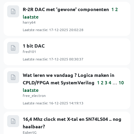
1
2
R-2R DAC met 'gewone' componenten
laatste
harry64
Laatste reactie:
17-12-2025 20:02:28
1 bit DAC
fred101
Laatste reactie:
17-12-2025 00:30:37
Wat leren we vandaag ? Logica maken in
1
2
3
4
10
CPLD/FPGA met SystemVerilog
…
laatste
free_electron
Laatste reactie:
16-12-2025 14:19:13
16,4 Mhz clock met X-tal en SN74LS04 .. nog
haalbaar?
EgbertG