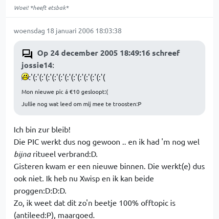
Woei! *heeft etsbak*
woensdag 18 januari 2006 18:03:38
Op 24 december 2005 18:49:16 schreef
jossie14
:
:'(:'(:'(:'(:'(:'(:'(:'(:'(:'(:'(:'(
Mon nieuwe pic á €10 gesloopt:(
Jullie nog wat leed om mij mee te troosten:P
Ich bin zur bleib!
Die PIC werkt dus nog gewoon .. en ik had 'm nog wel
bijna
ritueel verbrand:D.
Gisteren kwam er een nieuwe binnen. Die werkt(e) dus
ook niet. Ik heb nu Xwisp en ik kan beide
proggen:D:D:D.
Zo, ik weet dat dit zo'n beetje 100% offtopic is
(antileed:P), maargoed.