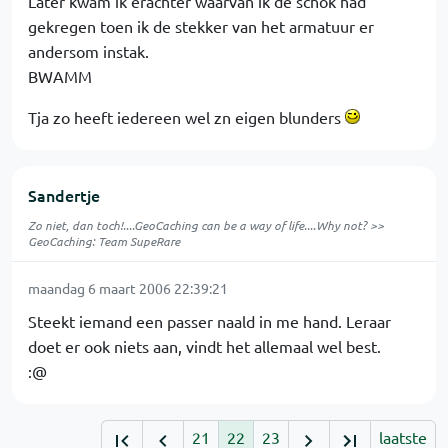
Later kwam ik erachter waarvan ik de schok had
gekregen toen ik de stekker van het armatuur er
andersom instak.
BWAMM
Tja zo heeft iedereen wel zn eigen blunders
Sandertje
Zo niet, dan toch!....GeoCaching can be a way of life....Why not? >>
GeoCaching: Team SupeRare
maandag 6 maart 2006 22:39:21
Steekt iemand een passer naald in me hand. Leraar
doet er ook niets aan, vindt het allemaal wel best.
:@
21
22
23
laatste