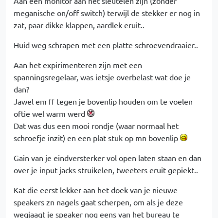
Aan een monitor aan het sleutelen zijn (zonder
meganische on/off switch) terwijl de stekker er nog in
zat, paar dikke klappen, aardlek eruit..
Huid weg schrapen met een platte schroevendraaier..
Aan het expirimenteren zijn met een
spanningsregelaar, was ietsje overbelast wat doe je
dan?
Jawel em ff tegen je bovenlip houden om te voelen
oftie wel warm werd
Dat was dus een mooi rondje (waar normaal het
schroefje inzit) en een plat stuk op mn bovenlip
Gain van je eindversterker vol open laten staan en dan
over je input jacks struikelen, tweeters eruit gepiekt..
Kat die eerst lekker aan het doek van je nieuwe
speakers zn nagels gaat scherpen, om als je deze
wegjaagt je speaker nog eens van het bureau te