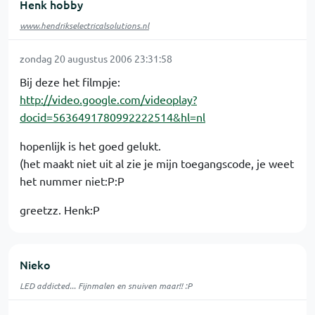
Henk hobby
www.hendrikselectricalsolutions.nl
zondag 20 augustus 2006 23:31:58
Bij deze het filmpje:
http://video.google.com/videoplay?
docid=5636491780992222514&hl=nl
hopenlijk is het goed gelukt.
(het maakt niet uit al zie je mijn toegangscode, je weet
het nummer niet:P:P
greetzz. Henk:P
Nieko
LED addicted... Fijnmalen en snuiven maar!! :P