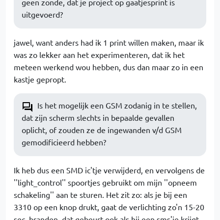
geen zonde, dat je project op gaatjesprint is
uitgevoerd?
jawel, want anders had ik 1 print willen maken, maar ik
was zo lekker aan het experimenteren, dat ik het
meteen werkend wou hebben, dus dan maar zo in een
kastje gepropt.
Is het mogelijk een GSM zodanig in te stellen,
dat zijn scherm slechts in bepaalde gevallen
oplicht, of zouden ze de ingewanden v/d GSM
gemodificieerd hebben?
Ik heb dus een SMD ic'tje verwijderd, en vervolgens de
''light_control'' spoortjes gebruikt om mijn ''opneem
schakeling'' aan te sturen. Het zit zo: als je bij een
3310 op een knop drukt, gaat de verlichting zo'n 15-20
sec. branden, dat gebeurt ook als hij een sms'je krijgt.