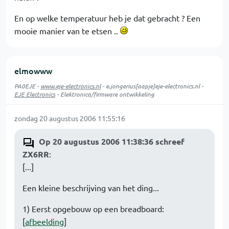
En op welke temperatuur heb je dat gebracht ? Een
mooie manier van te etsen ..
elmowww
PA0EJE -
www.eje-electronics.nl
- e.jongerius[aapje]eje-electronics.nl -
EJE Electronics
- Elektronica/firmware ontwikkeling
zondag 20 augustus 2006 11:55:16
Op 20 augustus 2006 11:38:36 schreef
ZX6RR
:
[...]
Een kleine beschrijving van het ding...
1) Eerst opgebouw op een breadboard:
[
afbeelding
]