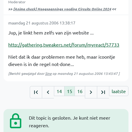
Moderator
>>
[Animo check] Hoogspannings voeding Circuits Online 2024
<<
maandag 21 augustus 2006 13:38:17
Jup, je linkt hem zelfs van zijn website ...
http://gathering.tweakers.net/forum/myreact/57733
Niet dat ik daar problemen mee heb, maar icoontje
dieven is in de regel not-done...
[Bericht gewijzigd door
Sine
op
maandag 21 augustus 2006 13:43:47
]
14
15
16
laatste
Dit topic is gesloten. Je kunt niet meer
reageren.