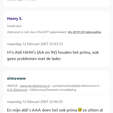
Henry S.
Moderator
Deze post is niet door ChatGPT gegenereerd.
De 2019 CO labvoeding
.
maandag 12 februari 2007 22:43:33
M'n Aldi NiMH's (AA en 9V) houden het prima, ook
geen problemen met de lader.
elmowww
PA0EJE -
www.eje-electronics.nl
- e.jongerius[aapje]eje-electronics.nl -
EJE Electronics
- Elektronica/firmware ontwikkeling
maandag 12 februari 2007 22:46:35
En mijn aldi`s AAA doen het ook prima
ze zitten al