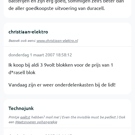
batterijen en zijn erg goed, sommigen zelfs beter dan
de aller goedkoopste uitvoering van duracell.
christiaan-elektro
Bezoek ook eens:
www.christiaan-elektro.nl
donderdag 1 maart 2007 18:58:12
Ik koop bij aldi 3 9volt blokken voor de prijs van 1
d*rasell blok
Vandaag zijn er weer onderdelenkasten bij de lidl!
Technojunk
Printje
geëtst
hebben? mail me! | Even the invisible must be perfect | Ook
een
Meetsnoeren ophangrekje