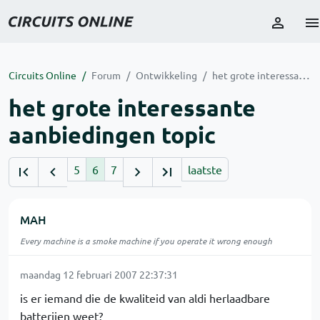
Circuits Online
Forum
Ontwikkeling
het grote interessante aanbiedingen topic
het grote interessante
aanbiedingen topic
5
6
7
laatste
MAH
Every machine is a smoke machine if you operate it wrong enough
maandag 12 februari 2007 22:37:31
is er iemand die de kwaliteid van aldi herlaadbare
batterijen weet?