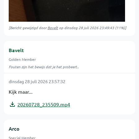
[Bericht gewijzigd door
Bavelt
op
dinsdag 28 juli 2026 23:49:43
(11%)]
Bavelt
Golden Member
Fouten zijn het bewijs dat je het probeert..
dinsdag 28 juli 2026 23:57:32
Kijk maar...
20260728_235509.mp4
Arco
Special Member