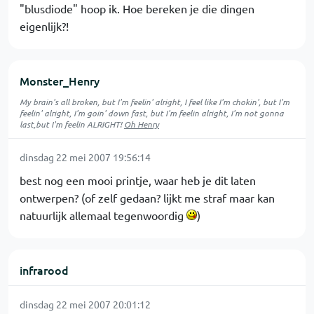
"blusdiode" hoop ik. Hoe bereken je die dingen
eigenlijk?!
Monster_Henry
My brain's all broken, but I'm feelin' alright, I feel like I'm chokin', but I'm
feelin' alright, I'm goin' down fast, but I'm feelin alright, I'm not gonna
last,but I'm feelin ALRIGHT!
Oh Henry
dinsdag 22 mei 2007 19:56:14
best nog een mooi printje, waar heb je dit laten
ontwerpen? (of zelf gedaan? lijkt me straf maar kan
natuurlijk allemaal tegenwoordig
)
infrarood
dinsdag 22 mei 2007 20:01:12