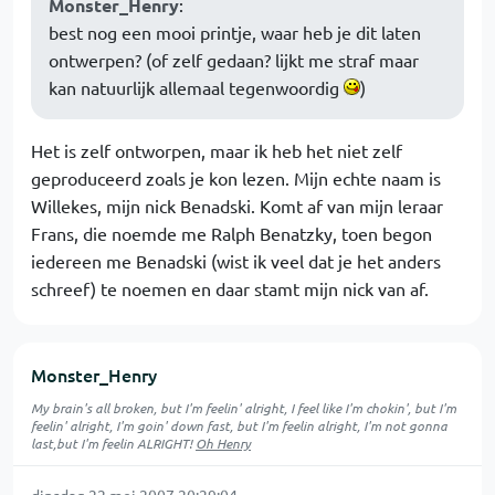
Monster_Henry
:
best nog een mooi printje, waar heb je dit laten
ontwerpen? (of zelf gedaan? lijkt me straf maar
kan natuurlijk allemaal tegenwoordig
)
Het is zelf ontworpen, maar ik heb het niet zelf
geproduceerd zoals je kon lezen. Mijn echte naam is
Willekes, mijn nick Benadski. Komt af van mijn leraar
Frans, die noemde me Ralph Benatzky, toen begon
iedereen me Benadski (wist ik veel dat je het anders
schreef) te noemen en daar stamt mijn nick van af.
Monster_Henry
My brain's all broken, but I'm feelin' alright, I feel like I'm chokin', but I'm
feelin' alright, I'm goin' down fast, but I'm feelin alright, I'm not gonna
last,but I'm feelin ALRIGHT!
Oh Henry