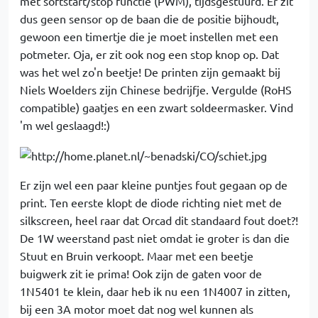
met softstart/stop functie (PWM), tijdsgestuurd. Er zit
dus geen sensor op de baan die de positie bijhoudt,
gewoon een timertje die je moet instellen met een
potmeter. Oja, er zit ook nog een stop knop op. Dat
was het wel zo'n beetje! De printen zijn gemaakt bij
Niels Woelders zijn Chinese bedrijfje. Vergulde (RoHS
compatible) gaatjes en een zwart soldeermasker. Vind
'm wel geslaagd!:)
Er zijn wel een paar kleine puntjes fout gegaan op de
print. Ten eerste klopt de diode richting niet met de
silkscreen, heel raar dat Orcad dit standaard fout doet?!
De 1W weerstand past niet omdat ie groter is dan die
Stuut en Bruin verkoopt. Maar met een beetje
buigwerk zit ie prima! Ook zijn de gaten voor de
1N5401 te klein, daar heb ik nu een 1N4007 in zitten,
bij een 3A motor moet dat nog wel kunnen als