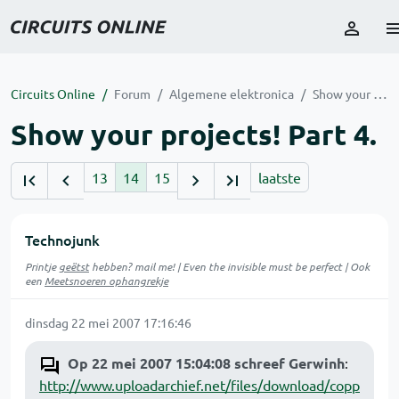
Circuits Online
Forum
Algemene elektronica
Show your projects! Part 4.
Show your projects! Part 4.
13
14
15
laatste
Technojunk
Printje
geëtst
hebben? mail me! | Even the invisible must be perfect | Ook
een
Meetsnoeren ophangrekje
dinsdag 22 mei 2007 17:16:46
Op 22 mei 2007 15:04:08 schreef Gerwinh
:
http://www.uploadarchief.net/files/download/copp