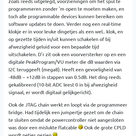
zoals reeds uitgelegd, voorzieningen om het spul te
programmeren zonder 'm open te moeten maken, en
toch alle programmable devices kunnen bereiken om
software updates te doen. Verder nog een real-time
klokje er in voor leuke dingetjes als een wel.. klok, en
op gezette tijden in/uit kunnen schakelen of bij
afwezigheid geluid voor een bepaalde tijd
uitschakelen. D'r zit ook een voorversterker op en een
digitale PeakProgram/VU meter die dB waarden via
I2C teruggeeft (mega8). Heeft een gevoeligheid van
-48dB ~ +12dB in stappen van 0.5dB. Het ding reeds
gekalibreerd (10-bit ADC leest 0 in bij afwezigheid
signaal, er wordt digitaal gelijkgericht).
Ook de JTAG chain werkt en loopt via de programmeer
bridge. Had tijdelijk een jumpertje gezet om de chain
te sluiten omdat de powercontroller niet aangesloten
was door een mislukte flatcable
Ook de grote CPLD
wordt netjes gezien