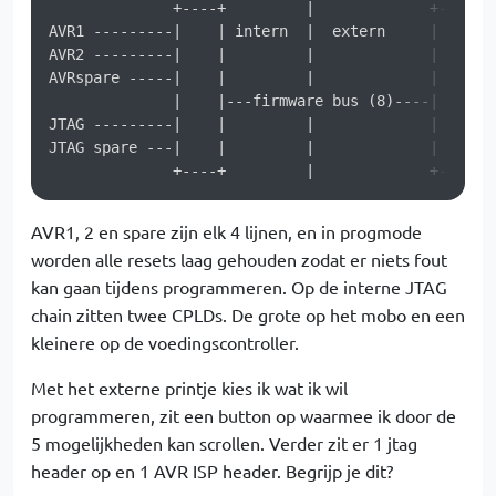
              +----+         |             +---+

AVR1 ---------|    | intern  |  extern     |   |---
AVR2 ---------|    |         |             |   |---
AVRspare -----|    |         |             |   |

              |    |---firmware bus (8)----|   |

JTAG ---------|    |         |             |   |---
JTAG spare ---|    |         |             |   |---
AVR1, 2 en spare zijn elk 4 lijnen, en in progmode
worden alle resets laag gehouden zodat er niets fout
kan gaan tijdens programmeren. Op de interne JTAG
chain zitten twee CPLDs. De grote op het mobo en een
kleinere op de voedingscontroller.
Met het externe printje kies ik wat ik wil
programmeren, zit een button op waarmee ik door de
5 mogelijkheden kan scrollen. Verder zit er 1 jtag
header op en 1 AVR ISP header. Begrijp je dit?