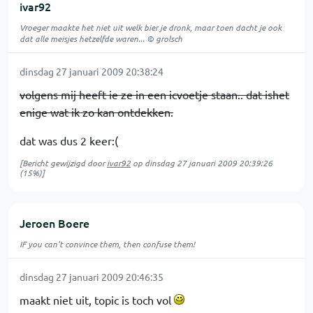
ivar92
Vroeger maakte het niet uit welk bier je dronk, maar toen dacht je ook
dat alle meisjes hetzelfde waren... © grolsch
dinsdag 27 januari 2009 20:38:24
volgens mij heeft ie ze in een icvoetje staan.. dat ishet
enige wat ik zo kan ontdekken.
dat was dus 2 keer:(
[Bericht gewijzigd door
ivar92
op
dinsdag 27 januari 2009 20:39:26
(15%)]
Jeroen Boere
IF you can't convince them, then confuse them!
dinsdag 27 januari 2009 20:46:35
maakt niet uit, topic is toch vol