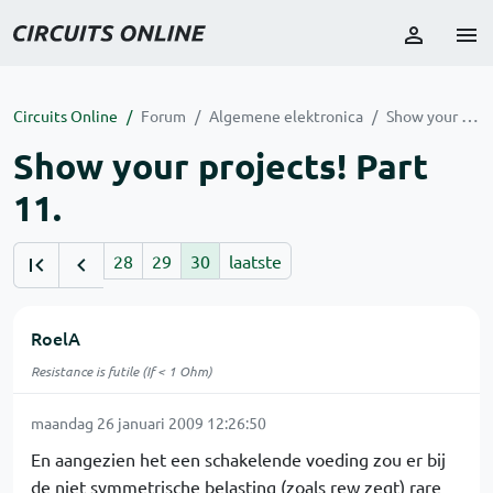
Circuits Online
Forum
Algemene elektronica
Show your projects! Part 11.
Show your projects! Part
11.
28
29
30
laatste
RoelA
Resistance is futile (If < 1 Ohm)
maandag 26 januari 2009 12:26:50
En aangezien het een schakelende voeding zou er bij
de niet symmetrische belasting (zoals rew zegt) rare