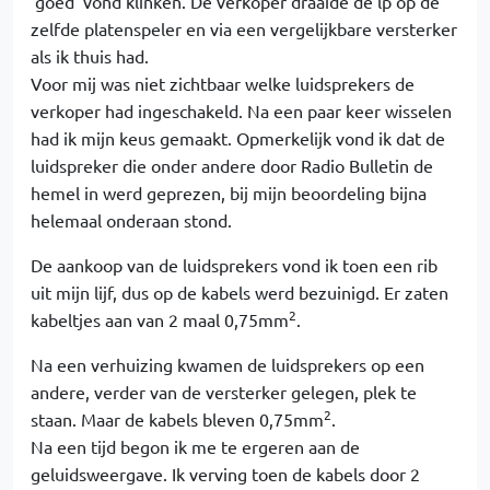
'goed' vond klinken. De verkoper draaide de lp op de
zelfde platenspeler en via een vergelijkbare versterker
als ik thuis had.
Voor mij was niet zichtbaar welke luidsprekers de
verkoper had ingeschakeld. Na een paar keer wisselen
had ik mijn keus gemaakt. Opmerkelijk vond ik dat de
luidspreker die onder andere door Radio Bulletin de
hemel in werd geprezen, bij mijn beoordeling bijna
helemaal onderaan stond.
De aankoop van de luidsprekers vond ik toen een rib
uit mijn lijf, dus op de kabels werd bezuinigd. Er zaten
2
kabeltjes aan van 2 maal 0,75mm
.
Na een verhuizing kwamen de luidsprekers op een
andere, verder van de versterker gelegen, plek te
2
staan. Maar de kabels bleven 0,75mm
.
Na een tijd begon ik me te ergeren aan de
geluidsweergave. Ik verving toen de kabels door 2