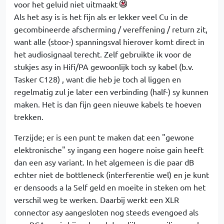
voor het geluid niet uitmaakt
Als het asy is is het fijn als er lekker veel Cu in de
gecombineerde afscherming / vereffening / return zit,
want alle (stoor-) spanningsval hierover komt direct in
het audiosignaal terecht. Zelf gebruikte ik voor de
stukjes asy in Hifi/PA gewoonlijk toch sy kabel (b.v.
Tasker C128) , want die heb je toch al liggen en
regelmatig zul je later een verbinding (half-) sy kunnen
maken. Het is dan fijn geen nieuwe kabels te hoeven
trekken.
Terzijde; er is een punt te maken dat een "gewone
elektronische" sy ingang een hogere noise gain heeft
dan een asy variant. In het algemeen is die paar dB
echter niet de bottleneck (interferentie wel) en je kunt
er densoods a la Self geld en moeite in steken om het
verschil weg te werken. Daarbij werkt een XLR
connector asy aangesloten nog steeds evengoed als