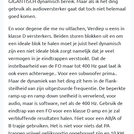
GIGANTISCH dynamisch bereik. Maar als ik het ding
gebruik als audioversterker gaat dat toch niet helemaal
goed komen.
En voor degene die me nu uitlachen, Verdiep u eens in
klasse D versterkers. Beiden sturen blokken uit en om
een ideale blok te halen moet je juist heel dynamisch
zijn een niet ideale blok zorgt namelijk dat je veel
vermogen in je eindtrappen verstookt. Dat de
instelbaarheid van de FO maar tot 400 Hz gaat laat ik
ook even achterwege.. Voor een subwoofer prima..
Maar de dynamiek van het ding zit hem in de flank-
steilheid van zijn uitgestuurde frequentie. De beperkte
ramp-up en ramp down snelheid is vervelend, voor
audio, maar is software, net als de 400 Hz. Gebruik de
eindtrap van een FO voor een klasse D amp en je zal
verbluffende resultaten halen. Niet voor een AB/A of
B trapje gebruiken. Het is niet voor niets dat PA
trappen vrijwel gelijksoortig opgebouwd zijn en 10 kW