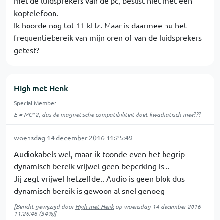
met de luidsprekers van de pc, beslist niet met een
koptelefoon.
Ik hoorde nog tot 11 kHz. Maar is daarmee nu het
frequentiebereik van mijn oren of van de luidsprekers
getest?
High met Henk
Special Member
E = MC^2, dus de magnetische compatibiliteit doet kwadratisch mee???
woensdag 14 december 2016 11:25:49
Audiokabels wel, maar ik toonde even het begrip
dynamisch bereik vrijwel geen beperking is...
Jij zegt vrijwel hetzelfde.. Audio is geen blok dus
dynamisch bereik is gewoon al snel genoeg
[Bericht gewijzigd door
High met Henk
op
woensdag 14 december 2016
11:26:46
(34%)]