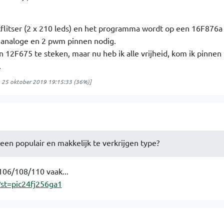
htflitser (2 x 210 leds) en het programma wordt op een 16F876a
 analoge en 2 pwm pinnen nodig.
n 12F675 te steken, maar nu heb ik alle vrijheid, kom ik pinnen 
.
g 25 oktober 2019 19:15:33
(36%)]
en populair en makkelijk te verkrijgen type?
06/108/110 vaak...
h?st=pic24fj256ga1