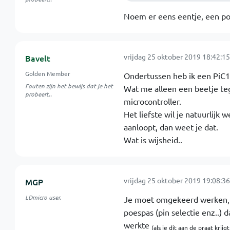
Noem er eens eentje, een pop
vrijdag 25 oktober 2019 18:42:15
Bavelt
Golden Member
Ondertussen heb ik een PiC16
Fouten zijn het bewijs dat je het
Wat me alleen een beetje te
probeert..
microcontroller.
Het liefste wil je natuurlijk
aanloopt, dan weet je dat.
Wat is wijsheid..
vrijdag 25 oktober 2019 19:08:36
MGP
LDmicro user.
Je moet omgekeerd werken, e
poespas (pin selectie enz..) 
werkte
(als je dit aan de praat krijgt