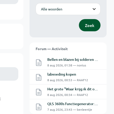
Modus
Zoek
Forum — Activiteit
Bellen en blazen bij solderen van Chinese PCBs
8 aug 2026, 01:38 — nonius
labvoeding kopen
8 aug 2026, 00:53 — RAAF12
Het grote "Waar krijg ik dit onderdeel" topic Deel 11
8 aug 2026, 00:34 — RAAF12
t
QLS 3600s functiegenerator: software verbinden lukt niet.
7 aug 2026, 23:43 — benleentje