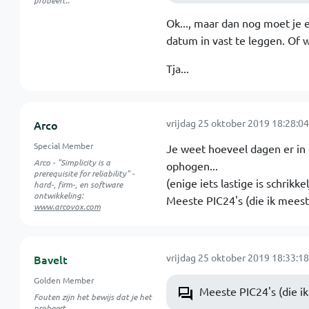
probeert..
Ok..., maar dan nog moet je
datum in vast te leggen. O
Tja...
vrijdag 25 oktober 2019 18:28:04
Arco
Special Member
Je weet hoeveel dagen er in e
Arco - "Simplicity is a
ophogen...
prerequisite for reliability" -
(enige iets lastige is schrik
hard-, firm-, en software
ontwikkeling:
Meeste PIC24's (die ik meest
www.arcovox.com
vrijdag 25 oktober 2019 18:33:18
Bavelt
Golden Member
Meeste PIC24's (die ik
Fouten zijn het bewijs dat je het
probeert..