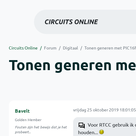
Circuits Online
Forum
Digitaal
Tonen generen met PIC16
Tonen generen me
vrijdag 25 oktober 2019 18:01:05
Bavelt
Golden Member
Voor RTCC gebruik ik d
Fouten zijn het bewijs dat je het
houden...
probeert..