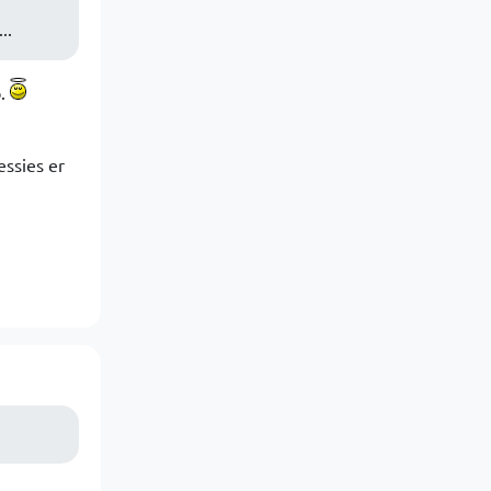
..
b.
ssies er