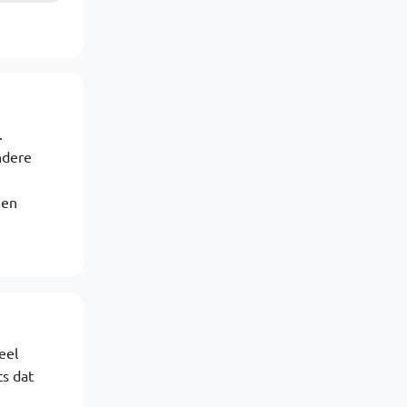
.
ndere
gen
eel
ts dat