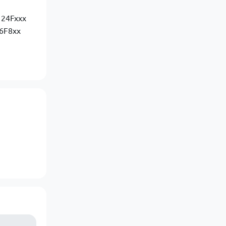
 24Fxxx
16F8xx