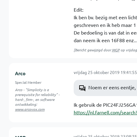
Edit:
Ik ben bv. bezig met een lic
geschreven en ik heb maar 1
De bedoeling is van dat in ee
dan neem ik een 16F88 enz..
[Bericht gewijzigd door
MGP
op
vrijda
vrijdag 25 oktober 2019 19:41:55
Arco
Special Member
Noem er eens eentje, e
Arco - "Simplicity is a
prerequisite for reliability" -
hard-, firm-, en software
Ik gebruik de PIC24FJ256GA1
ontwikkeling:
www.arcovox.com
https://nl.farnell.com/searc
vrijdag 25 oktober 2019 23:08:25