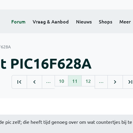
Forum
Vraag & Aanbod
Nieuws
Shops
Meer
F628A
t PIC16F628A
…
10
11
12
…
e pic zelf; die heeft tijd genoeg over om wat countertjes bij te