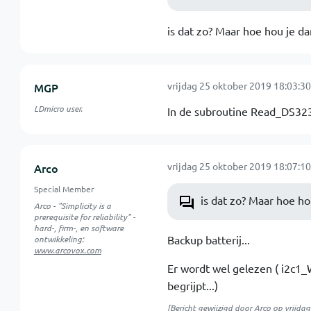
is dat zo? Maar hoe hou je da
vrijdag 25 oktober 2019 18:03:30
MGP
LDmicro user.
In de subroutine Read_DS3231
vrijdag 25 oktober 2019 18:07:10
Arco
Special Member
is dat zo? Maar hoe ho
Arco - "Simplicity is a
prerequisite for reliability" -
hard-, firm-, en software
Backup batterij...
ontwikkeling:
www.arcovox.com
Er wordt wel gelezen ( i2c1_W
begrijpt...)
[Bericht gewijzigd door
Arco
op
vrijda