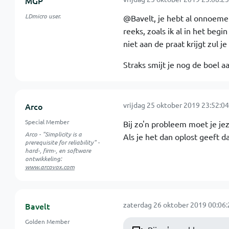
MGP
LDmicro user.
@Bavelt, je hebt al onnoemel
reeks, zoals ik al in het begi
niet aan de praat krijgt zul 
Straks smijt je nog de boel a
vrijdag 25 oktober 2019 23:52:04
Arco
Special Member
Bij zo'n probleem moet je jez
Arco - "Simplicity is a
Als je het dan oplost geeft 
prerequisite for reliability" -
hard-, firm-, en software
ontwikkeling:
www.arcovox.com
zaterdag 26 oktober 2019 00:06:
Bavelt
Golden Member