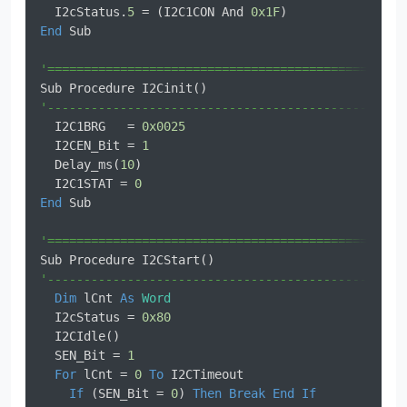
  I2cStatus.
5
 = (I2C1CON And 
0x1F
)                
End
 Sub                                           
'=================================================
Sub Procedure I2Cinit()                           
'-------------------------------------------------
  I2C1BRG   = 
0x0025
  I2CEN_Bit = 
1
  Delay_ms(
10
)                                    
  I2C1STAT = 
0
End
 Sub                                           
'=================================================
Sub Procedure I2CStart()                          
'-------------------------------------------------
Dim
 lCnt 
As
Word
  I2cStatus = 
0x80
  I2CIdle()                                       
  SEN_Bit = 
1
For
 lCnt = 
0
To
 I2CTimeout                      
If
 (SEN_Bit = 
0
) 
Then
Break
End
If