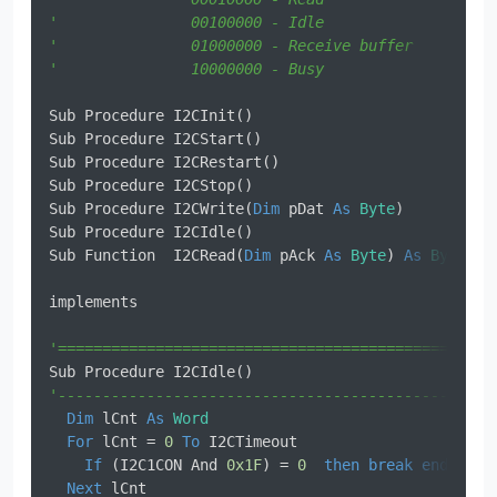
'               00100000 - Idle
'               01000000 - Receive buffer
'               10000000 - Busy
Sub Procedure I2CInit()

Sub Procedure I2CStart()

Sub Procedure I2CRestart()

Sub Procedure I2CStop()

Sub Procedure I2CWrite(
Dim
 pDat 
As
Byte
)

Sub Procedure I2CIdle()

Sub Function  I2CRead(
Dim
 pAck 
As
Byte
) 
As
Byte
implements

'=================================================
Sub Procedure I2CIdle()                           
'-------------------------------------------------
Dim
 lCnt 
As
Word
For
 lCnt = 
0
To
 I2CTimeout                      
If
 (I2C1CON And 
0x1F
) = 
0
then
break
end
if
Next
 lCnt                                       