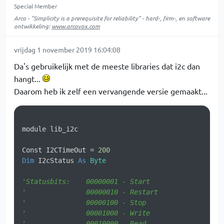
Special Member
Arco - "Simplicity is a prerequisite for reliability" - hard-, firm-, en software
ontwikkeling:
www.arcovox.com
vrijdag 1 november 2019 16:04:08
Da's gebruikelijk met de meeste libraries dat i2c dan
hangt...
Daarom heb ik zelf een vervangende versie gemaakt...
module lib_i2c

Const I2CTimeOut = 
200
Dim
 I2cStatus 
As
Byte
'Statusbits:    00000001 - Start
'               00000010 - Restart
'               00000100 - Stop
'               00001000 - Write
'               00010000 - Read