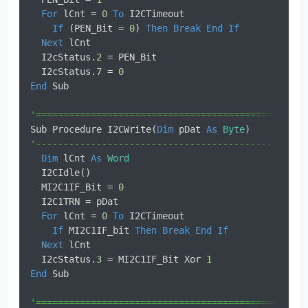
For
 lCnt = 
0
To
 I2CTimeout                      
If
 (PEN_Bit = 
0
) 
Then
Break
End
If
Next
 lCnt                                       
  I2cStatus.
2
 = PEN_Bit                           
  I2cStatus.
7
 = 
0
End
 Sub                                           
'=================================================
Sub Procedure I2CWrite(
Dim
 pDat 
As
Byte
)          
'-------------------------------------------------
Dim
 lCnt 
As
Word
  I2CIdle()                                       
  MI2C1IF_Bit = 
0
  I2C1TRN = pDat                                  
For
 lCnt = 
0
To
 I2CTimeout                      
If
 MI2C1IF_bit 
Then
Break
End
If
Next
 lCnt                                       
  I2cStatus.
3
 = MI2C1IF_Bit Xor 
1
End
 Sub

'=================================================