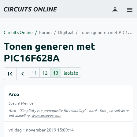
Circuits Online
Forum
Digitaal
Tonen generen met PIC16F628A
Tonen generen met
PIC16F628A
11
12
13
laatste
Arco
Special Member
Arco - "Simplicity is a prerequisite for reliability" - hard-, firm-, en software
ontwikkeling:
www.arcovox.com
vrijdag 1 november 2019 15:09:14