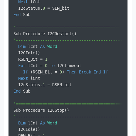
Next
 lCnt                                       
  I2cStatus.
0
 = SEN_bit                           
End
 Sub                                           
'=================================================
Sub Procedure I2CRestart()                        
'-------------------------------------------------
Dim
 lCnt 
As
Word
  I2CIdle()                                       
  RSEN_Bit = 
1
For
 lCnt = 
0
To
 I2CTimeout                      
If
 (RSEN_Bit = 
0
) 
Then
Break
End
If
Next
 lCnt                                       
  I2cStatus.
1
 = RSEN_bit                          
End
 Sub                                           
'=================================================
Sub Procedure I2CStop()                           
'-------------------------------------------------
Dim
 lCnt 
As
Word
  I2CIdle()                                       
  PEN_Bit = 
1