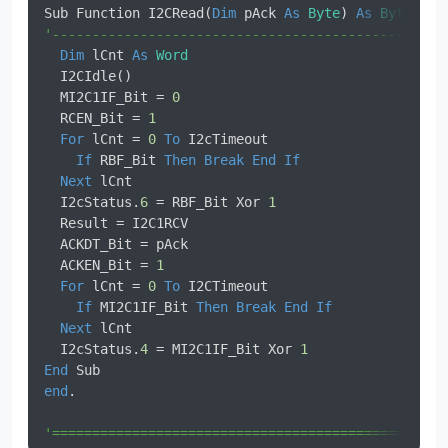
Sub Function I2CRead(
Dim
 pAck 
As
Byte
) 
As
Byte
'-------------------------------------------------
Dim
 lCnt 
As
Word
  I2CIdle()                                       
  MI2C1IF_Bit = 
0
  RCEN_Bit = 
1
For
 lCnt = 
0
To
 I2cTimeout                      
If
 RBF_Bit 
Then
Break
End
If
Next
 lCnt                                       
  I2cStatus.
6
 = RBF_Bit Xor 
1
  Result = I2C1RCV                                
  ACKDT_Bit = pAck                                
  ACKEN_Bit = 
1
For
 lCnt = 
0
To
 I2CTimeout                      
If
 MI2C1IF_Bit 
Then
Break
End
If
Next
 lCnt                                       
  I2cStatus.
4
 = MI2C1IF_Bit Xor 
1
End
 Sub                                           
end
.

'=================================================