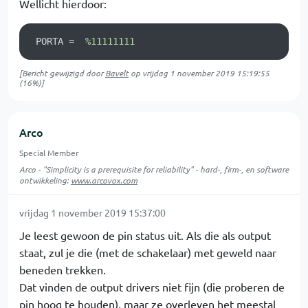
Wellicht hierdoor:
 PORTA =  
%11111111
[Bericht gewijzigd door
Bavelt
op
vrijdag 1 november 2019 15:19:55
(16%)]
Arco
Special Member
Arco - "Simplicity is a prerequisite for reliability" - hard-, firm-, en software
ontwikkeling:
www.arcovox.com
vrijdag 1 november 2019 15:37:00
Je leest gewoon de pin status uit. Als die als output
staat, zul je die (met de schakelaar) met geweld naar
beneden trekken.
Dat vinden de output drivers niet fijn (die proberen de
pin hoog te houden), maar ze overleven het meestal