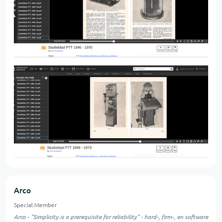
Arco
Special Member
Arco - "Simplicity is a prerequisite for reliability" - hard-, firm-, en software