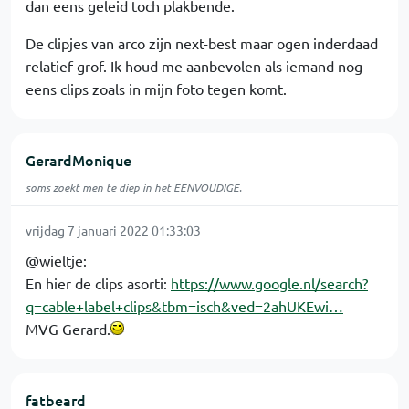
dan eens geleid toch plakbende.
De clipjes van arco zijn next-best maar ogen inderdaad
relatief grof. Ik houd me aanbevolen als iemand nog
eens clips zoals in mijn foto tegen komt.
GerardMonique
soms zoekt men te diep in het EENVOUDIGE.
vrijdag 7 januari 2022 01:33:03
@wieltje:
En hier de clips asorti:
https://www.google.nl/search?
q=cable+label+clips&tbm=isch&ved=2ahUKEwi…
MVG Gerard.
fatbeard