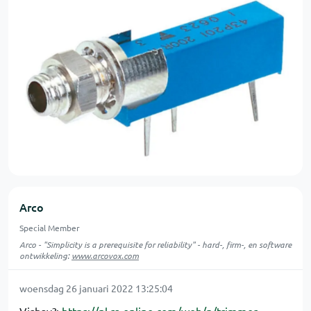
Arco
Special Member
Arco - "Simplicity is a prerequisite for reliability" - hard-, firm-, en software
ontwikkeling:
www.arcovox.com
woensdag 26 januari 2022 13:25:04
Vishay?:
https://nl.rs-online.com/web/p/trimmer-