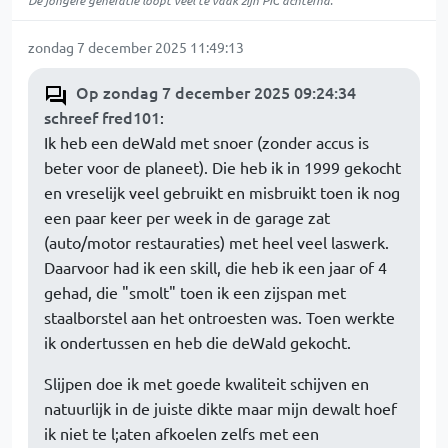
De jongere generatie loopt veel te vaak zijn PIC achterna.
zondag 7 december 2025 11:49:13
Op zondag 7 december 2025 09:24:34
schreef fred101
:
Ik heb een deWald met snoer (zonder accus is
beter voor de planeet). Die heb ik in 1999 gekocht
en vreselijk veel gebruikt en misbruikt toen ik nog
een paar keer per week in de garage zat
(auto/motor restauraties) met heel veel laswerk.
Daarvoor had ik een skill, die heb ik een jaar of 4
gehad, die "smolt" toen ik een zijspan met
staalborstel aan het ontroesten was. Toen werkte
ik ondertussen en heb die deWald gekocht.
Slijpen doe ik met goede kwaliteit schijven en
natuurlijk in de juiste dikte maar mijn dewalt hoef
ik niet te l;aten afkoelen zelfs met een