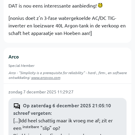
DAT is nou eens interessante aanbieding!
[nonius doet z'n 3-fase watergekoelde AC/DC TIG-
inverter en loeizware 40L Argon-tank in de verkoop en
schaft het apparaatje van Hoeben aan!]
Arco
Special Member
Arco - "Simplicity is a prerequisite for reliability" - hard-, firm-, en software
ontwikkeling:
www.arcovox.com
zondag 7 december 2025 11:29:27
Op zaterdag 6 december 2025 21:05:10
schreef vergeten
:
[...]Idd heel schattig maar ik vroeg me af; zit er
instelbare
een
"slip" op?