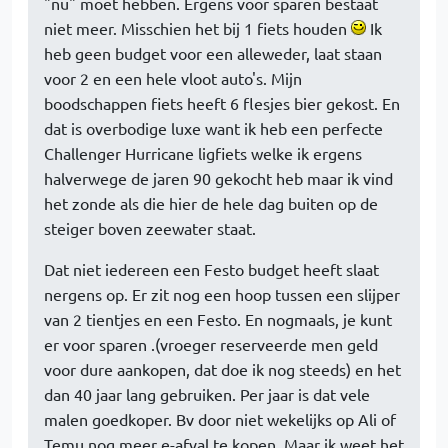
"nu" moet hebben. Ergens voor sparen bestaat
niet meer. Misschien het bij 1 fiets houden
Ik
heb geen budget voor een alleweder, laat staan
voor 2 en een hele vloot auto's. Mijn
boodschappen fiets heeft 6 flesjes bier gekost. En
dat is overbodige luxe want ik heb een perfecte
Challenger Hurricane ligfiets welke ik ergens
halverwege de jaren 90 gekocht heb maar ik vind
het zonde als die hier de hele dag buiten op de
steiger boven zeewater staat.
Dat niet iedereen een Festo budget heeft slaat
nergens op. Er zit nog een hoop tussen een slijper
van 2 tientjes en een Festo. En nogmaals, je kunt
er voor sparen .(vroeger reserveerde men geld
voor dure aankopen, dat doe ik nog steeds) en het
dan 40 jaar lang gebruiken. Per jaar is dat vele
malen goedkoper. Bv door niet wekelijks op Ali of
Temu nog meer e-afval te kopen. Maar ik weet het