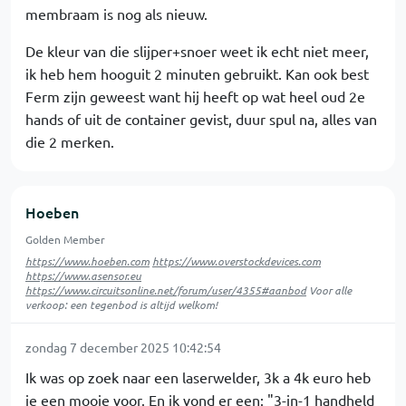
membraam is nog als nieuw.
De kleur van die slijper+snoer weet ik echt niet meer,
ik heb hem hooguit 2 minuten gebruikt. Kan ook best
Ferm zijn geweest want hij heeft op wat heel oud 2e
hands of uit de container gevist, duur spul na, alles van
die 2 merken.
Hoeben
Golden Member
https://www.hoeben.com
https://www.overstockdevices.com
https://www.asensor.eu
https://www.circuitsonline.net/forum/user/4355#aanbod
Voor alle
verkoop: een tegenbod is altijd welkom!
zondag 7 december 2025 10:42:54
Ik was op zoek naar een laserwelder, 3k a 4k euro heb
je een mooie voor. En ik vond er een: "3-in-1 handheld