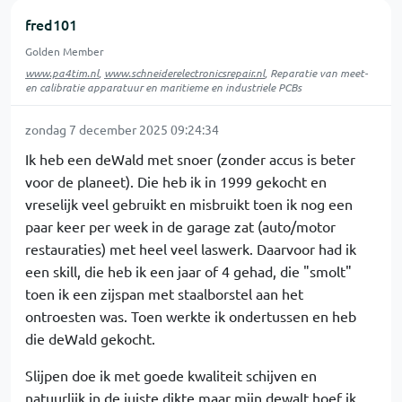
fred101
Golden Member
www.pa4tim.nl
,
www.schneiderelectronicsrepair.nl
, Reparatie van meet-
en calibratie apparatuur en maritieme en industriele PCBs
zondag 7 december 2025 09:24:34
Ik heb een deWald met snoer (zonder accus is beter
voor de planeet). Die heb ik in 1999 gekocht en
vreselijk veel gebruikt en misbruikt toen ik nog een
paar keer per week in de garage zat (auto/motor
restauraties) met heel veel laswerk. Daarvoor had ik
een skill, die heb ik een jaar of 4 gehad, die "smolt"
toen ik een zijspan met staalborstel aan het
ontroesten was. Toen werkte ik ondertussen en heb
die deWald gekocht.
Slijpen doe ik met goede kwaliteit schijven en
natuurlijk in de juiste dikte maar mijn dewalt hoef ik