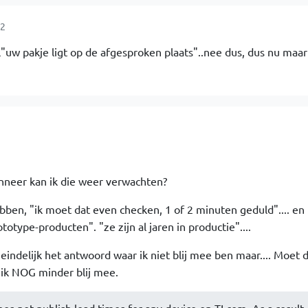
02
"uw pakje ligt op de afgesproken plaats"..nee dus, dus nu maa
anneer kan ik die weer verwachten?
ben, "ik moet dat even checken, 1 of 2 minuten geduld".... en
otype-producten". "ze zijn al jaren in productie"....
k eindelijk het antwoord waar ik niet blij mee ben maar.... Moet 
 ik NOG minder blij mee.