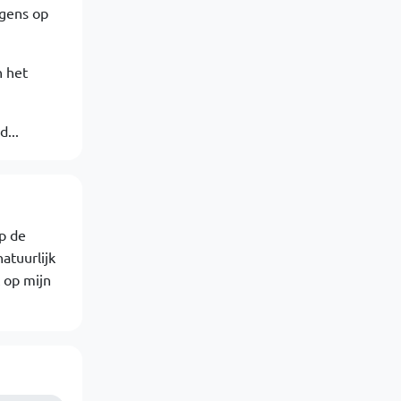
rgens op
n het
...
p de
atuurlijk
t op mijn