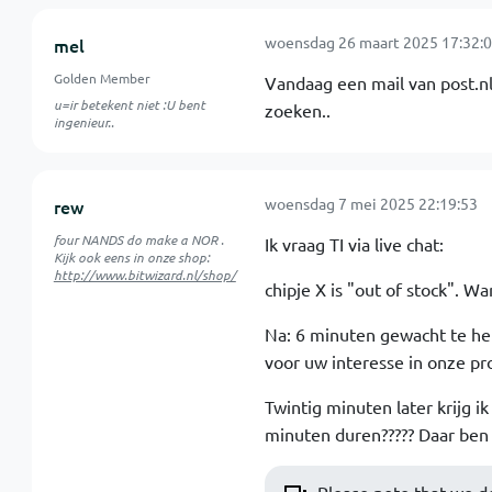
woensdag 26 maart 2025 17:32:
mel
Golden Member
Vandaag een mail van post.nl
u=ir betekent niet :U bent
zoeken..
ingenieur..
woensdag 7 mei 2025 22:19:53
rew
four NANDS do make a NOR .
Ik vraag TI via live chat:
Kijk ook eens in onze shop:
http://www.bitwizard.nl/shop/
chipje X is "out of stock". W
Na: 6 minuten gewacht te heb
voor uw interesse in onze prot
Twintig minuten later krijg i
minuten duren????? Daar ben