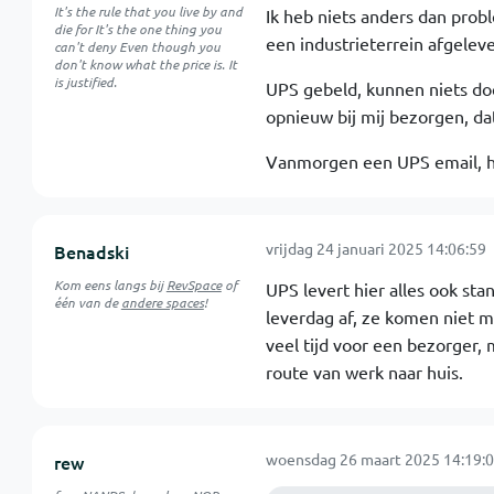
It's the rule that you live by and
Ik heb niets anders dan pro
die for It's the one thing you
een industrieterrein afgeleve
can't deny Even though you
don't know what the price is. It
is justified.
UPS gebeld, kunnen niets do
opnieuw bij mij bezorgen, da
Vanmorgen een UPS email, he
vrijdag 24 januari 2025 14:06:59
Benadski
Kom eens langs bij
RevSpace
of
UPS levert hier alles ook s
één van de
andere spaces
!
leverdag af, ze komen niet m
veel tijd voor een bezorger, m
route van werk naar huis.
woensdag 26 maart 2025 14:19:
rew