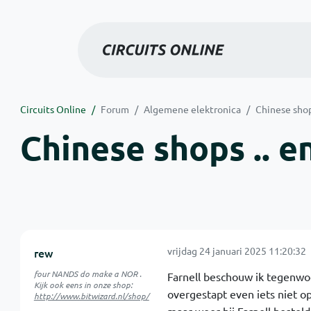
Circuits Online
Forum
Algemene elektronica
Chinese shop
Chinese shops .. e
vrijdag 24 januari 2025 11:20:32
rew
four NANDS do make a NOR .
Farnell beschouw ik tegenwoo
Kijk ook eens in onze shop:
overgestapt even iets niet o
http://www.bitwizard.nl/shop/