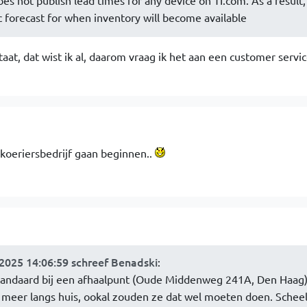
es not publish lead times for any device on TI.com. As a result
c forecast for when inventory will become available
taat, dat wist ik al, daarom vraag ik het aan een customer servi
n koeriersbedrijf gaan beginnen..
 2025 14:06:59 schreef Benadski
:
 standaard bij een afhaalpunt (Oude Middenweg 241A, Den Haag)
 meer langs huis, ookal zouden ze dat wel moeten doen. Scheel