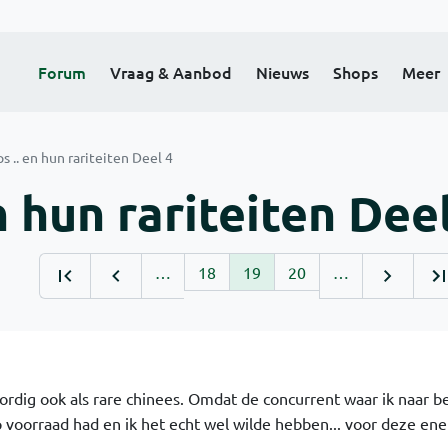
Forum
Vraag & Aanbod
Nieuws
Shops
Meer
s .. en hun rariteiten Deel 4
n hun rariteiten Dee
…
18
19
20
…
rdig ook als rare chinees. Omdat de concurrent waar ik naar b
p voorraad had en ik het echt wel wilde hebben... voor deze ene