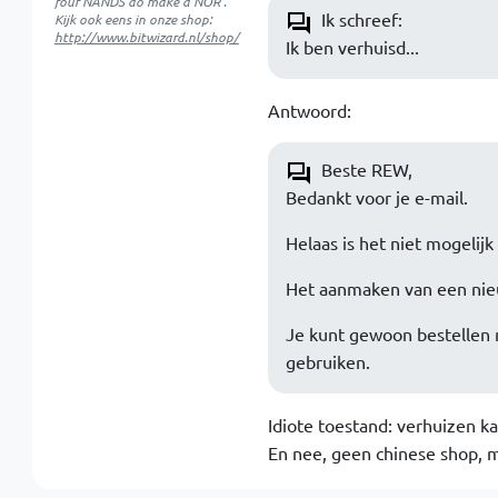
four NANDS do make a NOR .
Ik schreef:
Kijk ook eens in onze shop:
http://www.bitwizard.nl/shop/
Ik ben verhuisd...
Antwoord:
Beste REW,
Bedankt voor je e-mail.
Helaas is het niet mogelij
Het aanmaken van een nieu
Je kunt gewoon bestellen 
gebruiken.
Idiote toestand: verhuizen k
En nee, geen chinese shop, ma