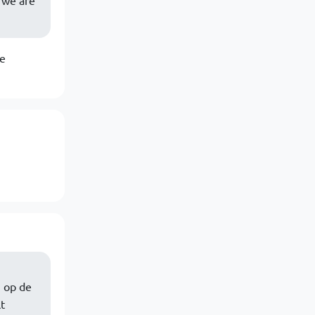
, we are
ce
 op de
t