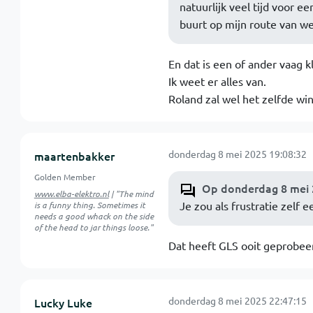
natuurlijk veel tijd voor ee
buurt op mijn route van we
En dat is een of ander vaag 
Ik weet er alles van.
Roland zal wel het zelfde wi
donderdag 8 mei 2025 19:08:32
maartenbakker
Golden Member
Op donderdag 8 mei 2
www.elba-elektro.nl
| "The mind
Je zou als frustratie zelf 
is a funny thing. Sometimes it
needs a good whack on the side
of the head to jar things loose."
Dat heeft GLS ooit geprobeerd
donderdag 8 mei 2025 22:47:15
Lucky Luke