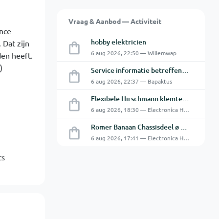
Vraag & Aanbod — Activiteit
ance
hobby elektricien
 Dat zijn
6 aug 2026, 22:50 — Willemwap
en heeft.
)
Service informatie betreffende een GFC-8010 van GW
6 aug 2026, 22:37 — Bapaktus
Flexibele Hirschmann klemtestpen met tweedelige klem.
6 aug 2026, 18:30 — Electronica Hobbyist
Romer Banaan Chassisdeel ø 4 mm 16Amp
6 aug 2026, 17:41 — Electronica Hobbyist
ts