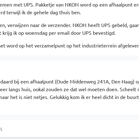
blemen met UPS. Pakketje van NKON word op een afhaalpunt e
rd terwijl ik de gehele dag thuis ben.
en, verwijzen naar de verzender. NKON heeft UPS gebeld, gaa
t krijg ik op woensdag per email door UPS bevestigd.
t word op het verzamelpunt op het industrieterrein afgeleverd
tandaard bij een afhaalpunt (Oude Middenweg 241A, Den Haag) o
eer langs huis, ookal zouden ze dat wel moeten doen. Scheelt n
aar het is niet netjes. Gelukkig kom ik er heel dicht in de buur
05