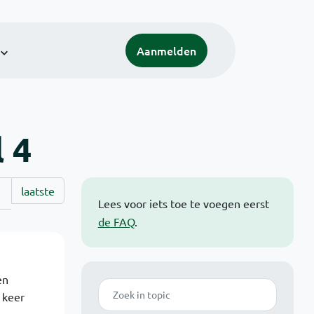
Aanmelden
l 4
laatste
Lees voor iets toe te voegen eerst
de FAQ
.
en
Zoek
 keer