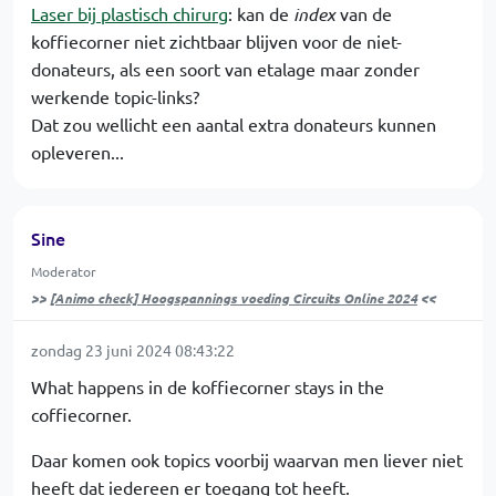
Laser bij plastisch chirurg
: kan de
index
van de
koffiecorner niet zichtbaar blijven voor de niet-
donateurs, als een soort van etalage maar zonder
werkende topic-links?
Dat zou wellicht een aantal extra donateurs kunnen
opleveren...
Sine
Moderator
>>
[Animo check] Hoogspannings voeding Circuits Online 2024
<<
zondag 23 juni 2024 08:43:22
What happens in de koffiecorner stays in the
coffiecorner.
Daar komen ook topics voorbij waarvan men liever niet
heeft dat iedereen er toegang tot heeft.