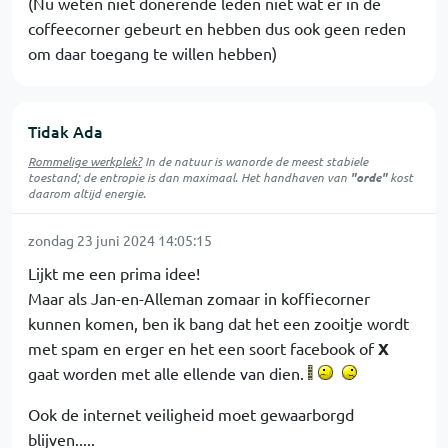
(Nu weten niet donerende leden niet wat er in de
coffeecorner gebeurt en hebben dus ook geen reden
om daar toegang te willen hebben)
Tidak Ada
Rommelige werkplek?
In de natuur is
wanorde
de meest stabiele
toestand; de entropie is dan maximaal. Het handhaven van
"orde"
kost
daarom altijd energie.
zondag 23 juni 2024 14:05:15
Lijkt me een prima idee!
Maar als Jan-en-Alleman zomaar in koffiecorner
kunnen komen, ben ik bang dat het een zooitje wordt
met spam en erger en het een soort facebook of
X
gaat worden met alle ellende van dien.
Ook de internet veiligheid moet gewaarborgd
blijven.....