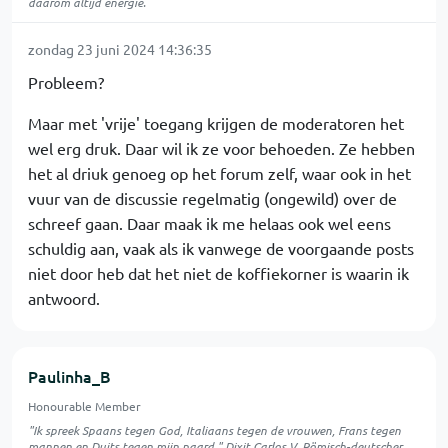
daarom altijd energie.
zondag 23 juni 2024 14:36:35
Probleem?
Maar met 'vrije' toegang krijgen de moderatoren het
wel erg druk. Daar wil ik ze voor behoeden. Ze hebben
het al driuk genoeg op het forum zelf, waar ook in het
vuur van de discussie regelmatig (ongewild) over de
schreef gaan. Daar maak ik me helaas ook wel eens
schuldig aan, vaak als ik vanwege de voorgaande posts
niet door heb dat het niet de koffiekorner is waarin ik
antwoord.
Paulinha_B
Honourable Member
"Ik spreek Spaans tegen God, Italiaans tegen de vrouwen, Frans tegen
mannen en Duits tegen mijn paard." Dixit Carlos V, Römisch-deutscher