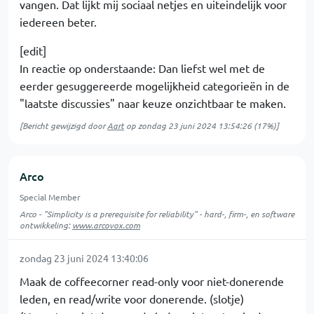
vangen. Dat lijkt mij sociaal netjes en uiteindelijk voor
iedereen beter.
[edit]
In reactie op onderstaande: Dan liefst wel met de
eerder gesuggereerde mogelijkheid categorieën in de
"laatste discussies" naar keuze onzichtbaar te maken.
[Bericht gewijzigd door
Aart
op
zondag 23 juni 2024 13:54:26
(17%)]
Arco
Special Member
Arco - "Simplicity is a prerequisite for reliability" - hard-, firm-, en software
ontwikkeling:
www.arcovox.com
zondag 23 juni 2024 13:40:06
Maak de coffeecorner read-only voor niet-donerende
leden, en read/write voor donerende. (slotje)