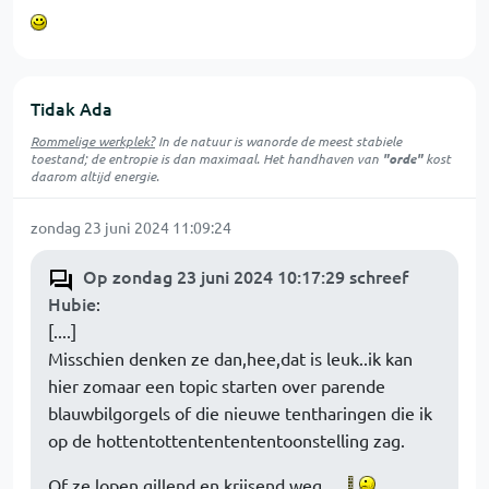
Tidak Ada
Rommelige werkplek?
In de natuur is
wanorde
de meest stabiele
toestand; de entropie is dan maximaal. Het handhaven van
"orde"
kost
daarom altijd energie.
zondag 23 juni 2024 11:09:24
Op zondag 23 juni 2024 10:17:29 schreef
Hubie
:
[....]
Misschien denken ze dan,hee,dat is leuk..ik kan
hier zomaar een topic starten over parende
blauwbilgorgels of die nieuwe tentharingen die ik
op de hottentottententententoonstelling zag.
Of ze lopen gillend en krijsend weg.....