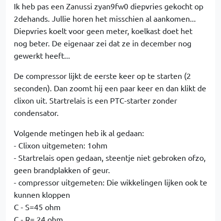
Ik heb pas een Zanussi zyan9fw0 diepvries gekocht op
2dehands. Jullie horen het misschien al aankomen...
Diepvries koelt voor geen meter, koelkast doet het
nog beter. De eigenaar zei dat ze in december nog
gewerkt heeft...
De compressor lijkt de eerste keer op te starten (2
seconden). Dan zoomt hij een paar keer en dan klikt de
clixon uit. Startrelais is een PTC-starter zonder
condensator.
Volgende metingen heb ik al gedaan:
- Clixon uitgemeten: 1ohm
- Startrelais open gedaan, steentje niet gebroken ofzo,
geen brandplakken of geur.
- compressor uitgemeten: Die wikkelingen lijken ook te
kunnen kloppen
C - S=45 ohm
C - R= 24 ohm