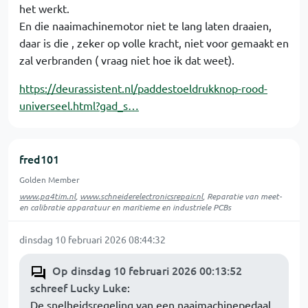
het werkt.
En die naaimachinemotor niet te lang laten draaien,
daar is die , zeker op volle kracht, niet voor gemaakt en
zal verbranden ( vraag niet hoe ik dat weet).
https://deurassistent.nl/paddestoeldrukknop-rood-
universeel.html?gad_s…
fred101
Golden Member
www.pa4tim.nl
,
www.schneiderelectronicsrepair.nl
, Reparatie van meet-
en calibratie apparatuur en maritieme en industriele PCBs
dinsdag 10 februari 2026 08:44:32
Op dinsdag 10 februari 2026 00:13:52
schreef Lucky Luke
:
De snelheidsregeling van een naaimachinepedaal