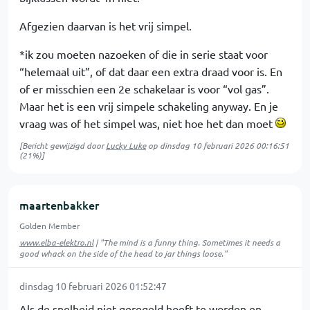
Afgezien daarvan is het vrij simpel.
*ik zou moeten nazoeken of die in serie staat voor
“helemaal uit”, of dat daar een extra draad voor is. En
of er misschien een 2e schakelaar is voor “vol gas”.
Maar het is een vrij simpele schakeling anyway. En je
vraag was of het simpel was, niet hoe het dan moet
[Bericht gewijzigd door
Lucky Luke
op
dinsdag 10 februari 2026 00:16:51
(21%)]
maartenbakker
Golden Member
www.elba-elektro.nl
| "The mind is a funny thing. Sometimes it needs a
good whack on the side of the head to jar things loose."
dinsdag 10 februari 2026 01:52:47
Als de snelheid niet geregeld hoeft te worden en