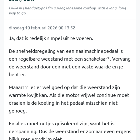
Eluke.nl
| handgetypt | I'm a poor, lonesome cowboy, with a long, long
way to go.
dinsdag 10 februari 2026 00:13:52
Ja, dat is redelijk simpel uit te voeren.
De snelheidsregeling van een naaimachinepedaal is
een regelbare weestand met een schakelaar*. Vervang
de weerstand door een met een vaste waarde en je
bent er.
Maaarrrr let er wel goed op dat die weerstand zijn
warmte kwijt kan. Als die motor vrijwel continue moet
draaien is de koeling in het pedaal misschien niet
genoeg.
En alles moet netjes geïsoleerd zijn, want het is
netspanning. Dus de weerstand er zomaar even ergens
bijklussen wordt ‘m niet.