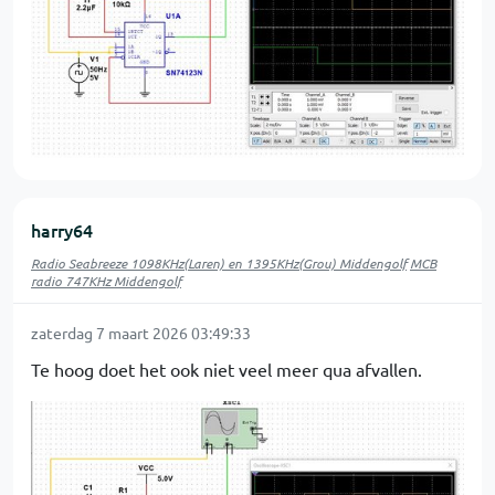
harry64
Radio Seabreeze 1098KHz(Laren) en 1395KHz(Grou) Middengolf
MCB
radio 747KHz Middengolf
zaterdag 7 maart 2026 03:49:33
Te hoog doet het ook niet veel meer qua afvallen.