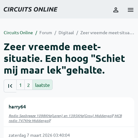
Circuits Online
Forum
Digitaal
Zeer vreemde meet-situatie. Een hoog "Schiet mij maar lek"gehalte.
Zeer vreemde meet-
situatie. Een hoog "Schiet
mij maar lek"gehalte.
1
2
laatste
harry64
Radio Seabreeze 1098KHz(Laren) en 1395KHz(Grou) Middengolf
MCB
radio 747KHz Middengolf
zaterdag 7 maart 2026 03:40:04