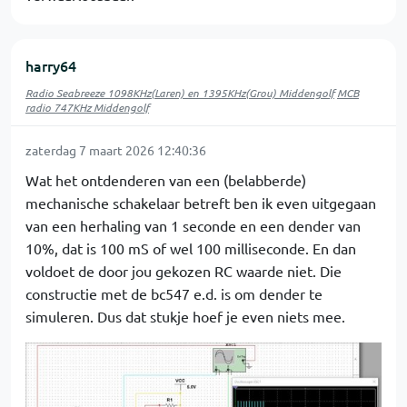
harry64
Radio Seabreeze 1098KHz(Laren) en 1395KHz(Grou) Middengolf
MCB
radio 747KHz Middengolf
zaterdag 7 maart 2026 12:40:36
Wat het ontdenderen van een (belabberde)
mechanische schakelaar betreft ben ik even uitgegaan
van een herhaling van 1 seconde en een dender van
10%, dat is 100 mS of wel 100 milliseconde. En dan
voldoet de door jou gekozen RC waarde niet. Die
constructie met de bc547 e.d. is om dender te
simuleren. Dus dat stukje hoef je even niets mee.