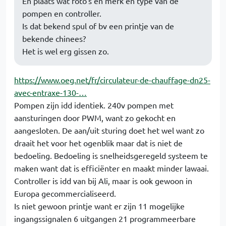
En plaats wat foto's en merk en type van de
pompen en controller.
Is dat bekend spul of bv een printje van de
bekende chinees?
Het is wel erg gissen zo.
https://www.oeg.net/fr/circulateur-de-chauffage-dn25-
avec-entraxe-130-…
Pompen zijn idd identiek. 240v pompen met
aansturingen door PWM, want zo gekocht en
aangesloten. De aan/uit sturing doet het wel want zo
draait het voor het ogenblik maar dat is niet de
bedoeling. Bedoeling is snelheidsgeregeld systeem te
maken want dat is efficiënter en maakt minder lawaai.
Controller is idd van bij Ali, maar is ook gewoon in
Europa gecommercialiseerd.
Is niet gewoon printje want er zijn 11 mogelijke
ingangssignalen 6 uitgangen 21 programmeerbare