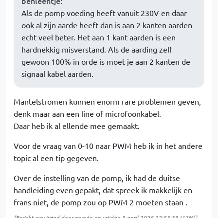
benleentje
:
Als de pomp voeding heeft vanuit 230V en daar
ook al zijn aarde heeft dan is aan 2 kanten aarden
echt veel beter. Het aan 1 kant aarden is een
hardnekkig misverstand. Als de aarding zelf
gewoon 100% in orde is moet je aan 2 kanten de
signaal kabel aarden.
Mantelstromen kunnen enorm rare problemen geven,
denk maar aan een line of microfoonkabel.
Daar heb ik al ellende mee gemaakt.
Voor de vraag van 0-10 naar PWM heb ik in het andere
topic al een tip gegeven.
Over de instelling van de pomp, ik had de duitse
handleiding even gepakt, dat spreek ik makkelijk en
frans niet, de pomp zou op PWM 2 moeten staan .
[Bericht gewijzigd door
revado
op
vrijdag 3 april 2026 22:53:33
(12%)]