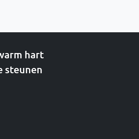
 warm hart
e steunen