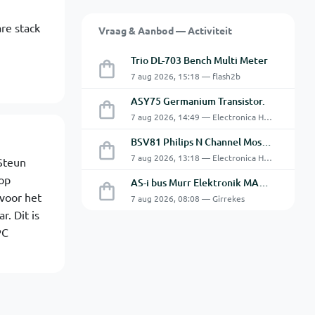
re stack
Vraag & Aanbod — Activiteit
Trio DL-703 Bench Multi Meter
7 aug 2026, 15:18 — flash2b
ASY75 Germanium Transistor.
7 aug 2026, 14:49 — Electronica Hobbyist
BSV81 Philips N Channel Mosfet Transistors.
7 aug 2026, 13:18 — Electronica Hobbyist
 Steun
op
AS-i bus Murr Elektronik MASI20 AS-Interface I/O-module 56440
 voor het
7 aug 2026, 08:08 — Girrekes
. Dit is
PC