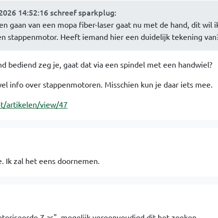
2026 14:52:16 schreef sparkplug
:
 gaan van een mopa fiber-laser gaat nu met de hand, dit wil i
n stappenmotor. Heeft iemand hier een duidelijk tekening van
d bediend zeg je, gaat dat via een spindel met een handwiel?
el info over stappenmotoren. Misschien kun je daar iets mee.
et/artikelen/view/47
e. Ik zal het eens doornemen.
toriseerde Z-as", mogelijk vereenvoudigd dit het zoeken.