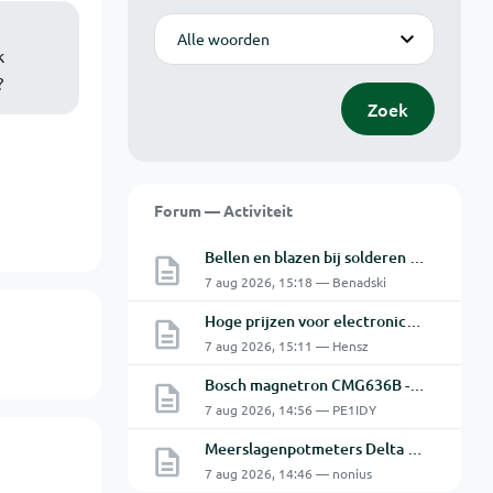
Modus
k
?
Zoek
Forum — Activiteit
Bellen en blazen bij solderen van Chinese PCBs
7 aug 2026, 15:18 — Benadski
Hoge prijzen voor electronica hobbyisten
7 aug 2026, 15:11 — Hensz
Bosch magnetron CMG636B - 2 De oven doet het niet goed.
7 aug 2026, 14:56 — PE1IDY
Meerslagenpotmeters Delta SM45-70D
7 aug 2026, 14:46 — nonius