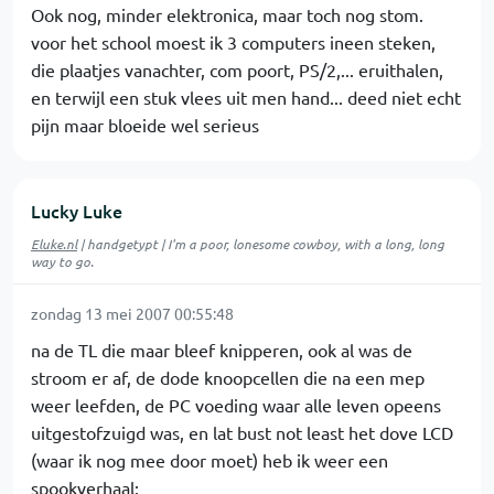
Ook nog, minder elektronica, maar toch nog stom.
voor het school moest ik 3 computers ineen steken,
die plaatjes vanachter, com poort, PS/2,... eruithalen,
en terwijl een stuk vlees uit men hand... deed niet echt
pijn maar bloeide wel serieus
Lucky Luke
Eluke.nl
| handgetypt | I'm a poor, lonesome cowboy, with a long, long
way to go.
zondag 13 mei 2007 00:55:48
na de TL die maar bleef knipperen, ook al was de
stroom er af, de dode knoopcellen die na een mep
weer leefden, de PC voeding waar alle leven opeens
uitgestofzuigd was, en lat bust not least het dove LCD
(waar ik nog mee door moet) heb ik weer een
spookverhaal: