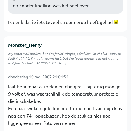
en zonder koelling was het snel over
Ik denk dat ie iets teveel stroom erop heeft gehad
Monster_Henry
My brain's all broken, but I'm feelin' alright, I feel like I'm chokin', but I'm
feelin' alright, I'm goin' down fast, but I'm feelin alright, I'm not gonna
last,but I'm feelin ALRIGHT!
Oh Henry
donderdag 10 mei 2007 21:04:54
laat hem maar afkoelen en dan geeft hij terug mooi je
9 volt af, was waarschijnlijk de temperatuur-protectie
die inschakelde.
Een paar weken geleden heeft er iemand van mijn klas
nog een 741 opgeblazen, heb de stukjes hier nog
liggen, eens een foto van nemen.