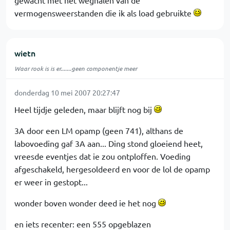
gewacht met het weghalen van de
vermogensweerstanden die ik als load gebruikte
wietn
Waar rook is is er.......geen componentje meer
donderdag 10 mei 2007 20:27:47
Heel tijdje geleden, maar blijft nog bij
3A door een LM opamp (geen 741), althans de
labovoeding gaf 3A aan... Ding stond gloeiend heet,
vreesde eventjes dat ie zou ontploffen. Voeding
afgeschakeld, hergesoldeerd en voor de lol de opamp
er weer in gestopt...
wonder boven wonder deed ie het nog
en iets recenter: een 555 opgeblazen