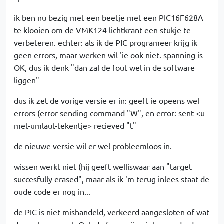
ik ben nu bezig met een beetje met een PIC16F628A
te klooien om de VMK124 lichtkrant een stukje te
verbeteren. echter: als ik de PIC programeer krijg ik
geen errors, maar werken wil 'ie ook niet. spanning is
OK, dus ik denk "dan zal de fout wel in de software
liggen"
dus ik zet de vorige versie er in: geeft ie opeens wel
errors (error sending command "W", en error: sent <u-
met-umlaut-tekentje> recieved "t"
de nieuwe versie wil er wel probleemloos in.
wissen werkt niet (hij geeft welliswaar aan "target
succesfully erased", maar als ik 'm terug inlees staat de
oude code er nog in...
de PIC is niet mishandeld, verkeerd aangesloten of wat