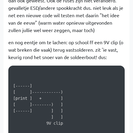
dan ook geweest. Ook de fuses zijn niet veranderd.
gevalletje ESD/andere spookkracht dus. niet leuk als je
net een nieuwe code wil testen met daarin "het idee
van de eeuw" (warm water opnieuw uitgevonden
zullen jullie wel weer zeggen, maar toch)
en nog eentje om te lachen: op school ff een 9V clip (o
wat breken die vaak) terug vastsolderen. zit 'ie vast,
keurig rond het snoer van de soldeerbout! dus:
[------]

[      ]------------)

[print ]   +        ]

[      ]--------)   ]

[------]        ]   ]

                ]   ]

              9V clip 
