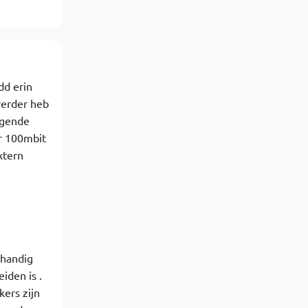
dd erin
 verder heb
olgende
ar 100mbit
xtern
 handig
iden is .
kers zijn