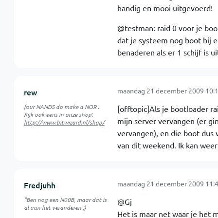
handig en mooi uitgevoerd!
@testman: raid 0 voor je boot
dat je systeem nog boot bij e
benaderen als er 1 schijf is uit
maandag 21 december 2009 10:1
rew
four NANDS do make a NOR .
[offtopic]Als je bootloader ra
Kijk ook eens in onze shop:
mijn server vervangen (er gi
http://www.bitwizard.nl/shop/
vervangen), en die boot dus v
van dit weekend. Ik kan weer
maandag 21 december 2009 11:4
Fredjuhh
"Ben nog een N00B, maar dat is
@Gj
al aan het veranderen ;)
Het is maar net waar je het m