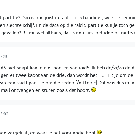
 partitie? Dan is nou juist in raid 1 of 5 handiger, weet je tenm
en slechte schijf. En de data op die raid 5 partitie kun je toch 
gevallen? Bij mij wel althans, dat is nou juist het idee bij raid 5 (
2:40
id5 niet snapt kan je niet booten van raid5. Ik heb do/vr/za de di
ngen er twee kapot van de drie, dan wordt het ECHT tijd om de 
an een raid1 partitie om die reden.[/offtopic] Dat was dus mijn
 mail ontvangen en sturen zoals dat hoort.
5:02
ee vergelijkt, en waar je het voor nodig hebt