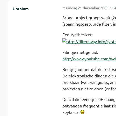
maandag 21 december 2009 23:4
Uranium
Schoolproject groepswerk (2de
(spanningsgestuurde filter, 
Een synthesizer:
Filmpje met geluid:
http://www.youtube.com/w
Beetje jammer dat de rest van
De elektronische dingen die 
bruikbaar (wet van guass, am
projecten niet te doen (er fa
De lcd die eventjes 0Hz aange
ontvangen frequentie laat zi
keyboard