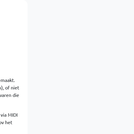
emaakt.
, of niet
waren die
 via MIDI
pv het