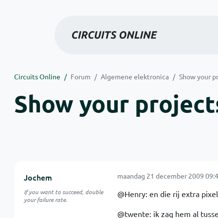
Circuits Online
Forum
Algemene elektronica
Show your pr
Show your projects
maandag 21 december 2009 09:4
Jochem
If you want to succeed, double
@Henry: en die rij extra pixel
your failure rate.
@twente: ik zag hem al tussen