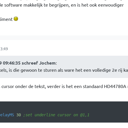
de software makkelijk te begrijpen, en is het ook eenvoudiger
liment
3:49
 09:46:35 schreef Jochem
:
xels, is die gewoon te sturen als ware het een volledige 2e rij k
ls cursor onder de tekst, verder is het een standaard HD44780
DelayMS
30
;set underline cursor on @1,1