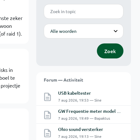
Zoek
inste zeker
gewoon
Modus
of raid 1).
Zoek
sks in
boel te
Forum — Activiteit
 projectje
USB kabeltester
7 aug 2026, 19:53 — Sine
GW Frequentie meter model GFC-8010G probleem
7 aug 2026, 19:49 — Bapaktus
Ohio sound versterker
7 aug 2026, 19:13 — Sine