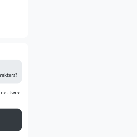
arakters?
A met twee