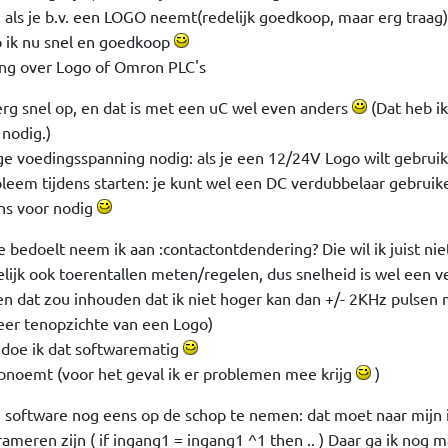
: als je b.v. een LOGO neemt(redelijk goedkoop, maar erg traag)
b ik nu snel en goedkoop
ing over Logo of Omron PLC's
erg snel op, en dat is met een uC wel even anders
(Dat heb ik
 nodig.)
ge voedingsspanning nodig: als je een 12/24V Logo wilt gebrui
leem tijdens starten: je kunt wel een DC verdubbelaar gebruike
ens voor nodig
e bedoelt neem ik aan :contactontdendering? Die wil ik juist niet
ijk ook toerentallen meten/regelen, dus snelheid is wel een ve
n dat zou inhouden dat ik niet hoger kan dan +/- 2KHz pulsen
eer tenopzichte van een Logo)
 doe ik dat softwarematig
opnoemt (voor het geval ik er problemen mee krijg
)
e software nog eens op de schop te nemen: dat moet naar mijn 
ameren zijn ( if ingang1 = ingang1 ^1 then .. ) Daar ga ik nog 