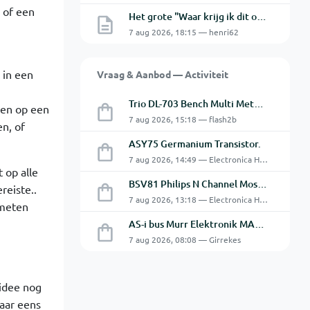
 of een
Het grote "Waar krijg ik dit onderdeel" topic Deel 11
7 aug 2026, 18:15 — henri62
 in een
Vraag & Aanbod — Activiteit
Trio DL-703 Bench Multi Meter **VERKOCHT**
ken op een
7 aug 2026, 15:18 — flash2b
n, of
ASY75 Germanium Transistor.
7 aug 2026, 14:49 — Electronica Hobbyist
 op alle
BSV81 Philips N Channel Mosfet Transistors.
reiste..
7 aug 2026, 13:18 — Electronica Hobbyist
 meten
AS-i bus Murr Elektronik MASI20 AS-Interface I/O-module 56440
7 aug 2026, 08:08 — Girrekes
idee nog
maar eens