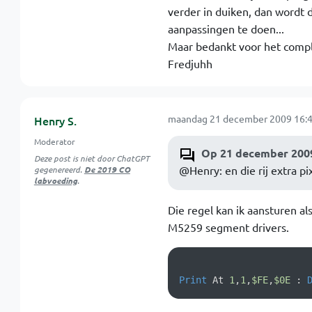
verder in duiken, dan wordt 
aanpassingen te doen...
Maar bedankt voor het comp
Fredjuhh
maandag 21 december 2009 16:4
Henry S.
Moderator
Op 21 december 2009
Deze post is niet door ChatGPT
@Henry: en die rij extra pi
gegenereerd.
De 2019 CO
labvoeding
.
Die regel kan ik aansturen a
M5259 segment drivers.
Print
 At 
1
,
1
,
$FE
,
$0E
 : 