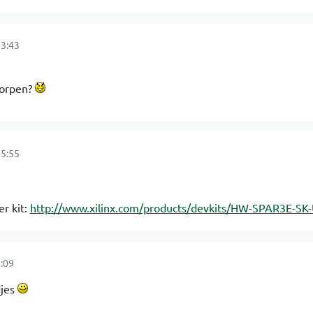
3:43
worpen?
5:55
r kit:
http://www.xilinx.com/products/devkits/HW-SPAR3E-SK
:09
djes