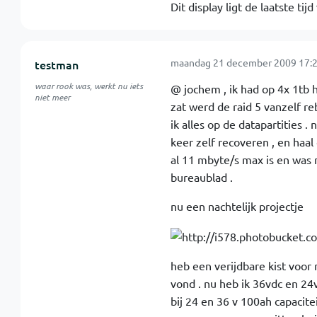
Dit display ligt de laatste ti
maandag 21 december 2009 17:2
testman
waar rook was, werkt nu iets
@ jochem , ik had op 4x 1tb h
niet meer
zat werd de raid 5 vanzelf reb
ik alles op de datapartities .
keer zelf recoveren , en haal
al 11 mbyte/s max is en was n
bureaublad .
nu een nachtelijk projectje
heb een verijdbare kist voor 
vond . nu heb ik 36vdc en 24
bij 24 en 36 v 100ah capacitei