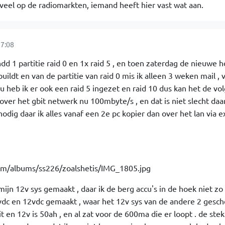
jd veel op de radiomarkten, iemand heeft hier vast wat aan.
7:08
dd 1 partitie raid 0 en 1x raid 5 , en toen zaterdag de nieuwe h
uildt en van de partitie van raid 0 mis ik alleen 3 weken mail ,
 nu heb ik er ook een raid 5 ingezet en raid 10 dus kan het de v
 over het gbit netwerk nu 100mbyte/s , en dat is niet slecht da
odig daar ik alles vanaf een 2e pc kopier dan over het lan via e
mijn 12v sys gemaakt , daar ik de berg accu's in de hoek niet zo
vdc en 12vdc gemaakt , waar het 12v sys van de andere 2 gesche
t en 12v is 50ah , en al zat voor de 600ma die er loopt . de stek