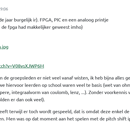
9:06
 jaar burgelijk ir). FPGA, PIC en een analoog printje
in de fpga had makkelijker geweest imho)
atch?v=V08vsXJWP6M
 de groepsleden er niet veel vanaf wisten, ik heb bijna alles g
we hiervoor leerden op school waren veel te basis (wet van ohm)
pere, integraalvorm van coulomb, lenz, ...). Zonder voorkennis 
alden er dan ook veel).
eft terwijl er toch wordt gespeeld, dat is omdat deze enkel de
en. Men was op dat moment aan het spelen met de pitch shift i