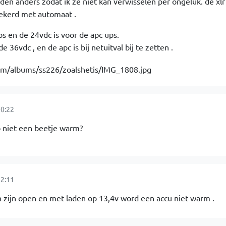
den anders zodat ik ze niet kan verwisselen per ongeluk. de xlr
zekerd met automaat .
ps en de 24vdc is voor de apc ups.
e 36vdc , en de apc is bij netuitval bij te zetten .
0:22
o niet een beetje warm?
2:11
n zijn open en met laden op 13,4v word een accu niet warm .