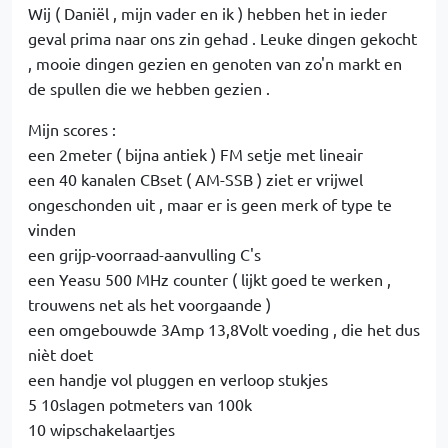
Wij ( Daniël , mijn vader en ik ) hebben het in ieder
geval prima naar ons zin gehad . Leuke dingen gekocht
, mooie dingen gezien en genoten van zo'n markt en
de spullen die we hebben gezien .
Mijn scores :
een 2meter ( bijna antiek ) FM setje met lineair
een 40 kanalen CBset ( AM-SSB ) ziet er vrijwel
ongeschonden uit , maar er is geen merk of type te
vinden
een grijp-voorraad-aanvulling C's
een Yeasu 500 MHz counter ( lijkt goed te werken ,
trouwens net als het voorgaande )
een omgebouwde 3Amp 13,8Volt voeding , die het dus
nièt doet
een handje vol pluggen en verloop stukjes
5 10slagen potmeters van 100k
10 wipschakelaartjes