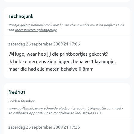
Technojunk
Printje
geëtst
hebben? mail me! | Even the invisible must be perfect | Ook
een
Meetsnoeren ophangrekje
zaterdag 26 september 2009 21:17:06
@Hugo, waar heb jij die printboortjes gekocht?
Ik heb ze nergens zien liggen, behalve 1 kraampje,
maar die had alle maten behalve 0.8mm
fred101
Golden Member
www.pa4tim.nl
,
www.schneiderelectronicsrepair.nl
, Reparatie van meet-
en calibratie apparatuur en maritieme en industriele PCBs
zaterdag 26 september 2009 21:17:26