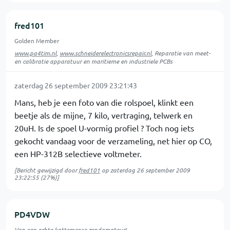
fred101
Golden Member
www.pa4tim.nl
,
www.schneiderelectronicsrepair.nl
, Reparatie van meet-
en calibratie apparatuur en maritieme en industriele PCBs
zaterdag 26 september 2009 23:21:43
Mans, heb je een foto van die rolspoel, klinkt een
beetje als de mijne, 7 kilo, vertraging, telwerk en
20uH. Is de spoel U-vormig profiel ? Toch nog iets
gekocht vandaag voor de verzameling, net hier op CO,
een HP-312B selectieve voltmeter.
[Bericht gewijzigd door
fred101
op
zaterdag 26 september 2009
23:22:55
(27%)]
PD4VDW
Van een echte kattemepse zendamateur!