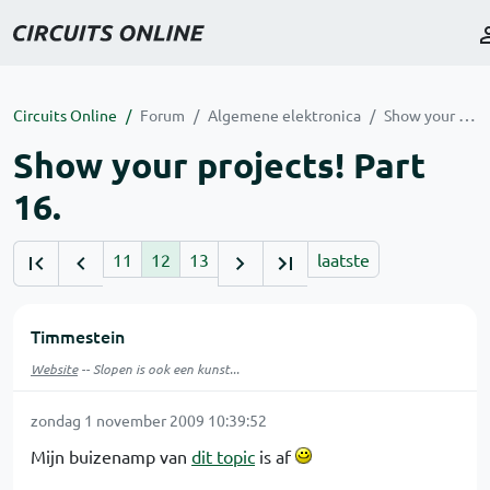
Circuits Online
Forum
Algemene elektronica
Show your projects! Part 16.
Show your projects! Part
16.
11
12
13
laatste
Timmestein
Website
-- Slopen is ook een kunst...
zondag 1 november 2009 10:39:52
Mijn buizenamp van
dit topic
is af