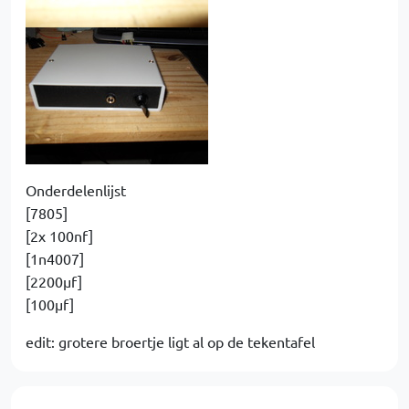
Onderdelenlijst
[7805]
[2x 100nf]
[1n4007]
[2200µf]
[100µf]
edit: grotere broertje ligt al op de tekentafel