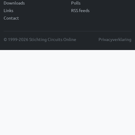
Downloads
Polls
Links
RSS feeds
Contact
© 1999-2026 Stichting Circuits Online
Privacyverklaring