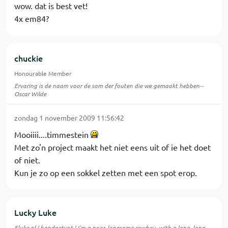
wow. dat is best vet!
4x em84?
chuckie
Honourable Member
Ervaring is de naam voor de som der fouten die we gemaakt hebben--
Oscar Wilde
zondag 1 november 2009 11:56:42
Mooiiii....timmestein
Met zo'n project maakt het niet eens uit of ie het doet
of niet.
Kun je zo op een sokkel zetten met een spot erop.
Lucky Luke
Eluke.nl
| handgetypt | I'm a poor, lonesome cowboy, with a long, long