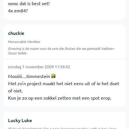
wow. dat is best vet!
4x em84?
chuckie
Honourable Member
Ervaring is de naam voor de som der fouten die we gemaakt hebben--
Oscar Wilde
zondag 1 november 2009 11:56:42
Mooiiii....timmestein
Met zo'n project maakt het niet eens uit of ie het doet
of niet.
Kun je zo op een sokkel zetten met een spot erop.
Lucky Luke
Eluke.nl
| handgetypt | I'm a poor, lonesome cowboy, with a long, long