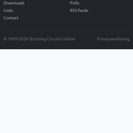
Downloads
Polls
Links
RSS feeds
Contact
© 1999-2026 Stichting Circuits Online
Privacyverklaring