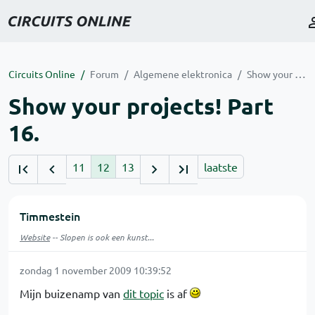
Circuits Online
Forum
Algemene elektronica
Show your projects! Part 16.
Show your projects! Part
16.
11
12
13
laatste
Timmestein
Website
-- Slopen is ook een kunst...
zondag 1 november 2009 10:39:52
Mijn buizenamp van
dit topic
is af