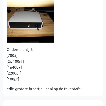
Onderdelenlijst
[7805]
[2x 100nf]
[1n4007]
[2200µf]
[100µf]
edit: grotere broertje ligt al op de tekentafel