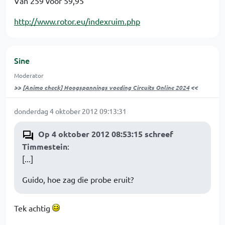
Van 259 voor 59,95
http://www.rotor.eu/indexruim.php
Sine
Moderator
>>
[Animo check] Hoogspannings voeding Circuits Online 2024
<<
donderdag 4 oktober 2012 09:13:31
Op 4 oktober 2012 08:53:15 schreef
Timmestein
:
[...]
Guido, hoe zag die probe eruit?
Tek achtig