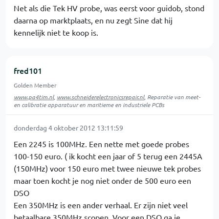
Net als die Tek HV probe, was eerst voor guidob, stond
daarna op marktplaats, en nu zegt Sine dat hij
kennelijk niet te koop is.
fred101
Golden Member
www.pa4tim.nl
,
www.schneiderelectronicsrepair.nl
, Reparatie van meet-
en calibratie apparatuur en maritieme en industriele PCBs
donderdag 4 oktober 2012 13:11:59
Een 2245 is 100MHz. Een nette met goede probes
100-150 euro. ( ik kocht een jaar of 5 terug een 2445A
(150MHz) voor 150 euro met twee nieuwe tek probes
maar toen kocht je nog niet onder de 500 euro een
DSO
Een 350MHz is een ander verhaal. Er zijn niet veel
betaalbare 350MHz scopen. Voor een DSO ga je