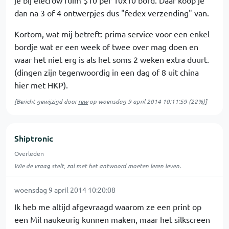
je bij elecrow ruim $10 per 10x10 bord. Daar koop je
dan na 3 of 4 ontwerpjes dus "fedex verzending" van.
Kortom, wat mij betreft: prima service voor een enkel
bordje wat er een week of twee over mag doen en
waar het niet erg is als het soms 2 weken extra duurt.
(dingen zijn tegenwoordig in een dag of 8 uit china
hier met HKP).
[Bericht gewijzigd door
rew
op
woensdag 9 april 2014 10:11:59
(22%)]
Shiptronic
Overleden
Wie de vraag stelt, zal met het antwoord moeten leren leven.
woensdag 9 april 2014 10:20:08
Ik heb me altijd afgevraagd waarom ze een print op
een Mil naukeurig kunnen maken, maar het silkscreen