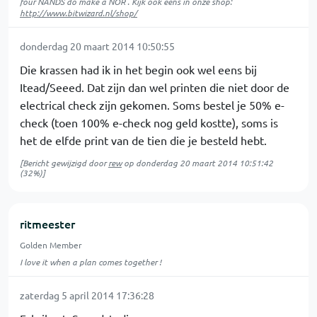
four NANDS do make a NOR . Kijk ook eens in onze shop:
http://www.bitwizard.nl/shop/
donderdag 20 maart 2014 10:50:55
Die krassen had ik in het begin ook wel eens bij
Itead/Seeed. Dat zijn dan wel printen die niet door de
electrical check zijn gekomen. Soms bestel je 50% e-
check (toen 100% e-check nog geld kostte), soms is
het de elfde print van de tien die je besteld hebt.
[Bericht gewijzigd door
rew
op
donderdag 20 maart 2014 10:51:42
(32%)]
ritmeester
Golden Member
I love it when a plan comes together !
zaterdag 5 april 2014 17:36:28