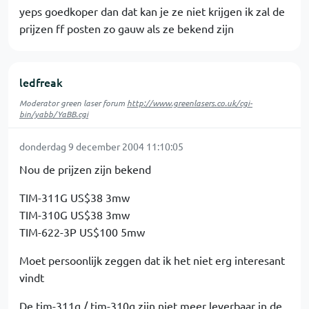
yeps goedkoper dan dat kan je ze niet krijgen ik zal de
prijzen ff posten zo gauw als ze bekend zijn
ledfreak
Moderator green laser forum
http://www.greenlasers.co.uk/cgi-
bin/yabb/YaBB.cgi
donderdag 9 december 2004 11:10:05
Nou de prijzen zijn bekend
TIM-311G US$38 3mw
TIM-310G US$38 3mw
TIM-622-3P US$100 5mw
Moet persoonlijk zeggen dat ik het niet erg interesant
vindt
De tim-311g / tim-310g zijn niet meer leverbaar in de