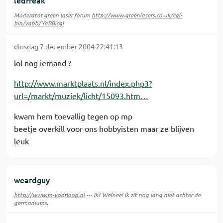
ledfreak
Moderator green laser forum
http://www.greenlasers.co.uk/cgi-
bin/yabb/YaBB.cgi
dinsdag 7 december 2004 22:41:13
lol nog iemand ?
http://www.marktplaats.nl/index.php3?
url=/markt/muziek/licht/15093.htm…
kwam hem toevallig tegen op mp
beetje overkill voor ons hobbyisten maar ze blijven
leuk
weardguy
http://www.m-voorloop.nl
--- Ik? Welnee! Ik zit nog lang niet achter de
germaniums.