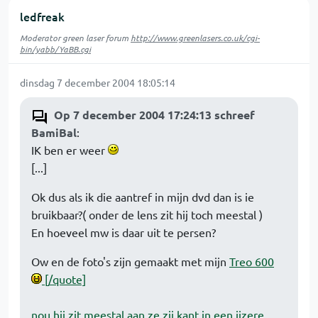
ledfreak
Moderator green laser forum
http://www.greenlasers.co.uk/cgi-
bin/yabb/YaBB.cgi
dinsdag 7 december 2004 18:05:14
Op 7 december 2004 17:24:13 schreef
BamiBal
:
IK ben er weer
[...]
Ok dus als ik die aantref in mijn dvd dan is ie
bruikbaar?( onder de lens zit hij toch meestal )
En hoeveel mw is daar uit te persen?
Ow en de foto's zijn gemaakt met mijn
Treo 600
[/quote]
nou hij zit meestal aan ze zij kant in een ijzere