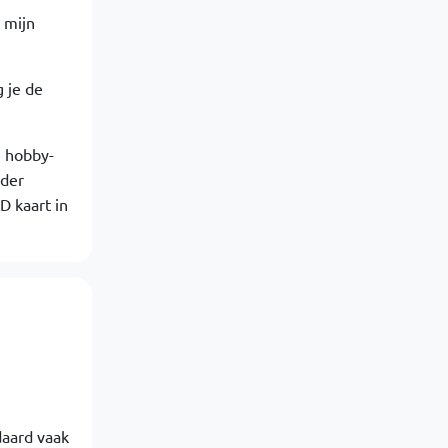
 mijn
g je de
e hobby-
nder
D kaart in
daard vaak