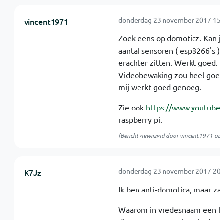
donderdag 23 november 2017 15
vincent1971
Zoek eens op domoticz. Kan j
aantal sensoren ( esp8266's 
erachter zitten. Werkt goed.
Videobewaking zou heel goed
mij werkt goed genoeg.
Zie ook
https://www.youtub
raspberry pi.
[Bericht gewijzigd door
vincent1971
o
donderdag 23 november 2017 20
K7Jz
Ik ben anti-domotica, maar za
Waarom in vredesnaam een lam