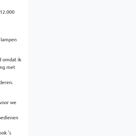
 12.000
e lampen
d omdat ik
ing met
deren.
 voor we
bedienen
ook 's