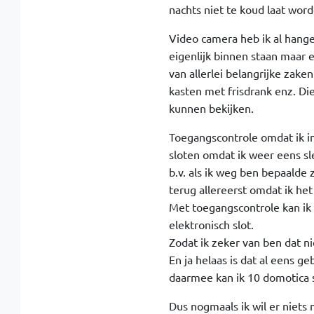
nachts niet te koud laat word
Video camera heb ik al hang
eigenlijk binnen staan maar 
van allerlei belangrijke zake
kasten met frisdrank enz. D
kunnen bekijken.
Toegangscontrole omdat ik i
sloten omdat ik weer eens sle
b.v. als ik weg ben bepaald
terug allereerst omdat ik he
Met toegangscontrole kan ik
elektronisch slot.
Zodat ik zeker van ben dat n
En ja helaas is dat al eens g
daarmee kan ik 10 domotica
Dus nogmaals ik wil er niets