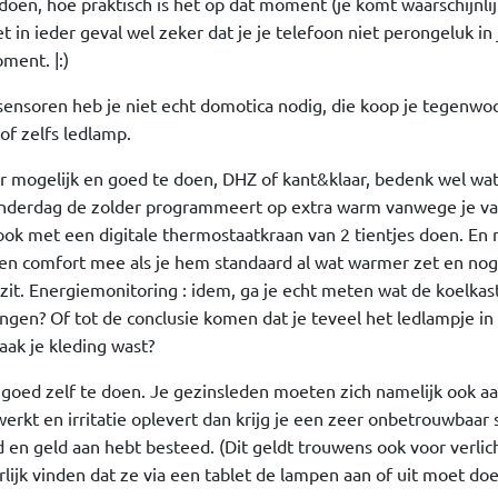
doen, hoe praktisch is het op dat moment (je komt waarschijnlij
in ieder geval wel zeker dat je je telefoon niet perongeluk in j
ment. |:)
ensoren heb je niet echt domotica nodig, die koop je tegenwo
of zelfs ledlamp.
r mogelijk en goed te doen, DHZ of kant&klaar, bedenk wel wa
donderdag de zolder programmeert op extra warm vanwege je va
ook met een digitale thermostaatkraan van 2 tientjes doen. En
e en comfort mee als je hem standaard al wat warmer zet en no
 zit. Energiemonitoring : idem, ga je echt meten wat de koelkas
angen? Of tot de conclusie komen dat je teveel het ledlampje in
aak je kleding wast?
g goed zelf te doen. Je gezinsleden moeten zich namelijk ook aa
werkt en irritatie oplevert dan krijg je een zeer onbetrouwbaar
d en geld aan hebt besteed. (Dit geldt trouwens ook voor verlich
lijk vinden dat ze via een tablet de lampen aan of uit moet doe