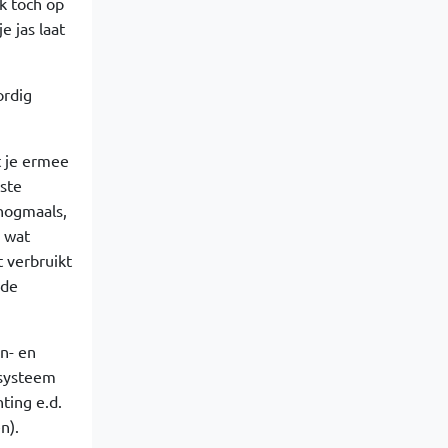
k toch op
e jas laat
ordig
t je ermee
ste
 nogmaals,
g wat
t verbruikt
 de
n- en
 systeem
ting e.d.
n).