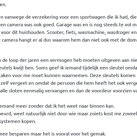
en.
en vanwege de verzekering voor een sportwagen die ik had, di
een camera was ook goed. Garage was en is nog steeds te vol m
n voor dit huishouden. Scooter, fiets, wasmachine, wasdroger e
ie camera hangt er al dus waarom hem dan niet ook met de dom
n de loop der jaren een vermogen heb moeten uitgeven aan n
utels kwijt ben. Soms geef ik iemand tijdelijk een sleutel omda
e zaken voor me moet kunnen waarnemen. Deze sleutels komen 
t zelf vergeet en omdat de persoon die hem heeft het ook verg
 alle sloten eenmalig vervangen en dan de voordeur voorzien v
iemand meer zonder dat ik het weet naar binnen kan.
ebeurd, weet natuurlijk niet door wie maar zoiets kost me zoveel
 systemen kopen.
 mee besparen maar het is vooral voor het gemak.