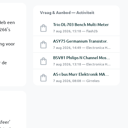
Vraag & Aanbod — Activiteit
 Heb een
Trio DL-703 Bench Multi Meter
266's
7 aug 2026, 15:18 — flash2b
ASY75 Germanium Transistor.
ng voor
7 aug 2026, 14:49 — Electronica Hobbyist
BSV81 Philips N Channel Mosfet Transistors.
r de
7 aug 2026, 13:18 — Electronica Hobbyist
AS-i bus Murr Elektronik MASI20 AS-Interface I/O-module 56440
7 aug 2026, 08:08 — Girrekes
feer'