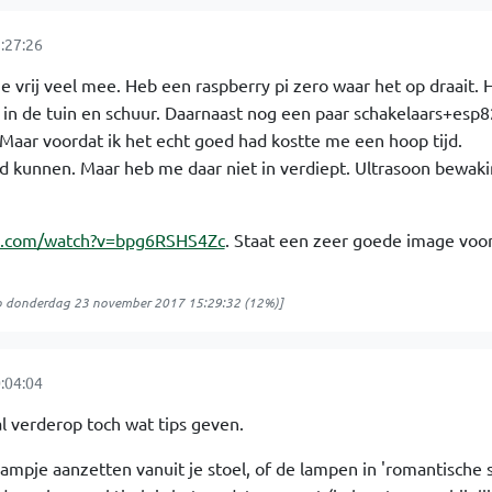
:27:26
e vrij veel mee. Heb een raspberry pi zero waar het op draait.
) in de tuin en schuur. Daarnaast nog een paar schakelaars+esp8
 Maar voordat ik het echt goed had kostte me een hoop tijd.
 kunnen. Maar heb me daar niet in verdiept. Ultrasoon bewaki
e.com/watch?v=bpg6RSHS4Zc
. Staat een zeer goede image voo
p
donderdag 23 november 2017 15:29:32
(12%)]
:04:04
l verderop toch wat tips geven.
pje aanzetten vanuit je stoel, of de lampen in 'romantische s