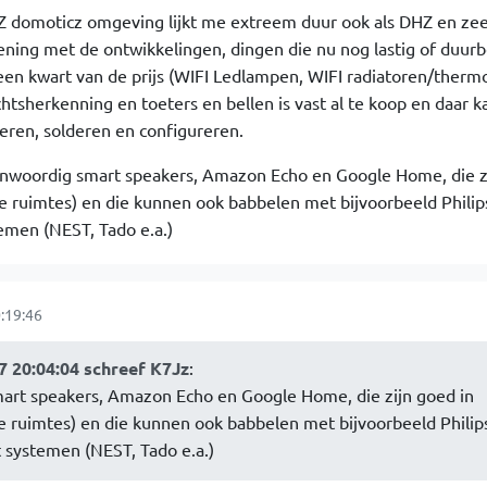
HZ domoticz omgeving lijkt me extreem duur ook als DHZ en zee
ening met de ontwikkelingen, dingen die nu nog lastig of duurb
 een kwart van de prijs (WIFI Ledlampen, WIFI radiatoren/thermo
sherkenning en toeters en bellen is vast al te koop en daar ka
ren, solderen en configureren.
genwoordig smart speakers, Amazon Echo en Google Home, die z
e ruimtes) en die kunnen ook babbelen met bijvoorbeeld Phili
emen (NEST, Tado e.a.)
:19:46
 20:04:04 schreef K7Jz
:
smart speakers, Amazon Echo en Google Home, die zijn goed in
e ruimtes) en die kunnen ook babbelen met bijvoorbeeld Philip
 systemen (NEST, Tado e.a.)