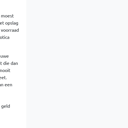
e moest
et opslag
n voorraad
otica
ieuwe
t die dan
nooit
eet.
an een
 geld