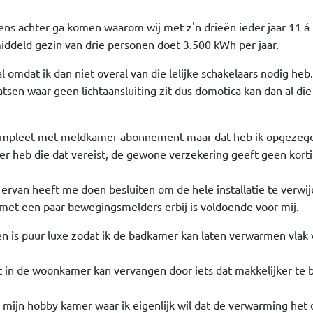
 eens achter ga komen waarom wij met z'n drieën ieder jaar 11 á
ddeld gezin van drie personen doet 3.500 kWh per jaar.
l omdat ik dan niet overal van die lelijke schakelaars nodig heb.
atsen waar geen lichtaansluiting zit dus domotica kan dan al di
 compleet met meldkamer abonnement maar dat heb ik opgezeg
er heb die dat vereist, de gewone verzekering geeft geen kort
rvan heeft me doen besluiten om de hele installatie te verwij
 met een paar bewegingsmelders erbij is voldoende voor mij.
 is puur luxe zodat ik de badkamer kan laten verwarmen vlak
 in de woonkamer kan vervangen door iets dat makkelijker te 
mijn hobby kamer waar ik eigenlijk wil dat de verwarming het 