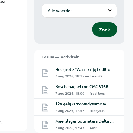
 wat
Modus
Zoek
Forum — Activiteit
Het grote "Waar krijg ik dit onderdeel" topic Deel 11
7 aug 2026, 18:15 — henri62
Bosch magnetron CMG636B - 2 De oven doet het niet goed.
7 aug 2026, 18:00 — fred-loes
12v gelijkstroomdynamo wil niet laden.
7 aug 2026, 17:52 — ronny530
Meerslagenpotmeters Delta SM45-70D
n.
7 aug 2026, 17:43 — Aart