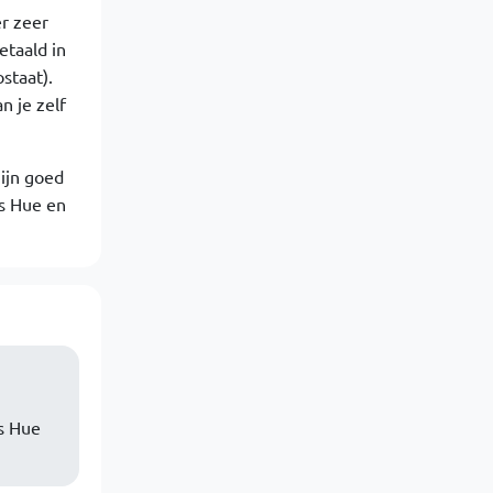
r zeer
etaald in
staat).
n je zelf
ijn goed
ps Hue en
s Hue