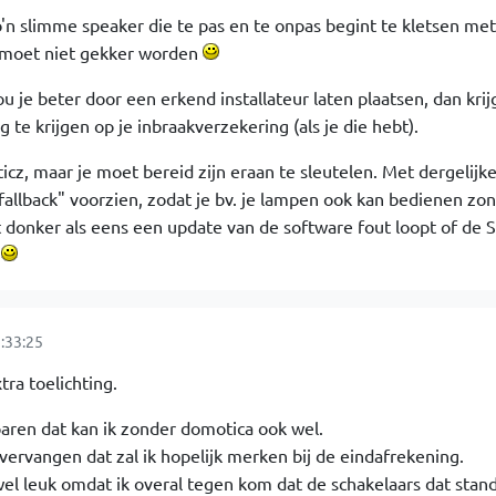
o'n slimme speaker die te pas en te onpas begint te kletsen met
 moet niet gekker worden
u je beter door een erkend installateur laten plaatsen, dan krij
 te krijgen op je inbraakverzekering (als je die hebt).
cz, maar je moet bereid zijn eraan te sleutelen. Met dergelijk
fallback" voorzien, zodat je bv. je lampen ook kan bedienen zo
et donker als eens een update van de software fout loopt of de S
t
:33:25
ra toelichting.
aren dat kan ik zonder domotica ook wel.
vervangen dat zal ik hopelijk merken bij de eindafrekening.
wel leuk omdat ik overal tegen kom dat de schakelaars dat stan