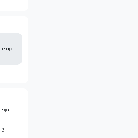
ite op
zijn
f 3