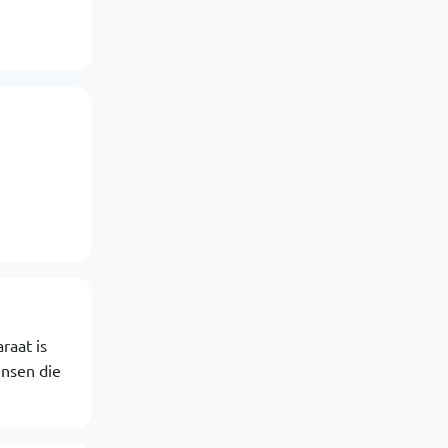
raat is
ensen die