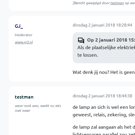
[Bericht gewijzigd door
testman
op
wo
dinsdag 2 januari 2018 18:28:44
GJ_
Moderator
Op 2 januari 2018 15
www.xj3.nl
Als de plaatselijke elektr
te lossen.
Wat denk jij nou? Het is ge
dinsdag 2 januari 2018 18:44:38
testman
waar rook was, werkt nu iets
de lamp an sich is wel een l
niet meer
geweest, relais, zekering, sle
de lamp zal aangaan als het d
lichtsensoren parallel zou ze