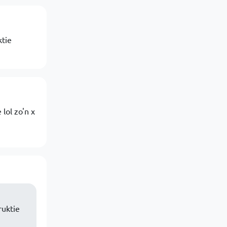
ktie
lol zo'n x
ruktie