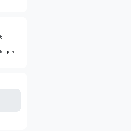
t
cht geen