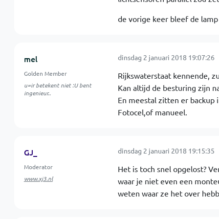
de vorige keer bleef de lamp
dinsdag 2 januari 2018 19:07:26
mel
Golden Member
Rijkswaterstaat kennende, zu
u=ir betekent niet :U bent
Kan altijd de besturing zijn na
ingenieur..
En meestal zitten er backup 
Fotocel,of manueel.
dinsdag 2 januari 2018 19:15:35
GJ_
Moderator
Het is toch snel opgelost? V
www.xj3.nl
waar je niet even een monteu
weten waar ze het over hebb