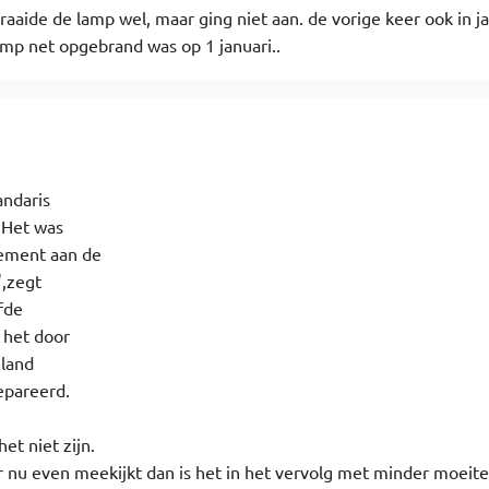
raaide de lamp wel, maar ging niet aan. de vorige keer ook in ja
lamp net opgebrand was op 1 januari..
andaris
"Het was
ement aan de
,zegt
fde
 het door
eland
pareerd.
het niet zijn.
er nu even meekijkt dan is het in het vervolg met minder moeite