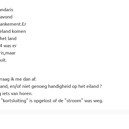
andaris
eravond
mankement.Er
teland komen
het land
4 was er
ris,maar
uit.
raag ik me dan af.
hand, en/of niet genoeg handigheid op het eiland ?
 iets van horen.
e "kortsluiting" is opgelost of de "stroom" was weg.