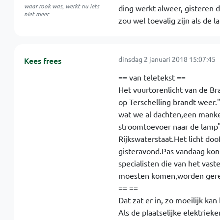
waar rook was, werkt nu iets
ding werkt alweer, gisteren d
niet meer
zou wel toevalig zijn als de 
dinsdag 2 januari 2018 15:07:45
Kees frees
== van teletekst ==
Het vuurtorenlicht van de Br
op Terschelling brandt weer.
wat we al dachten,een mank
stroomtoevoer naar de lamp"
Rijkswaterstaat.Het licht doo
gisteravond.Pas vandaag kon
specialisten die van het vast
moesten komen,worden gere
== ==
Dat zat er in, zo moeilijk kan 
Als de plaatselijke elektriek