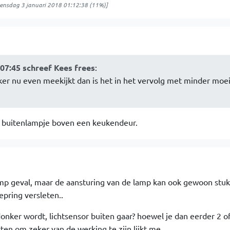
ensdag 3 januari 2018 01:12:38
(11%)]
:07:45 schreef Kees frees
:
ieker nu even meekijkt dan is het in het vervolg met minder moe
en buitenlampje boven een keukendeur.
omp geval, maar de aansturing van de lamp kan ook gewoon stuk 
epring versleten..
onker wordt, lichtsensor buiten gaar? hoewel je dan eerder 2 o
tten om zeker van de werking te zijn lijkt me..