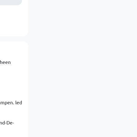
mheen
ampen. led