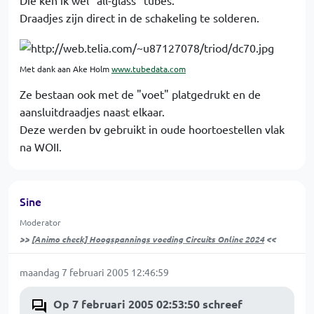
Die ken ik wel "all-glass" tubes.
Draadjes zijn direct in de schakeling te solderen.
Met dank aan Ake Holm
www.tubedata.com
Ze bestaan ook met de "voet" platgedrukt en de
aansluitdraadjes naast elkaar.
Deze werden bv gebruikt in oude hoortoestellen vlak
na WOII.
Sine
Moderator
>>
[Animo check] Hoogspannings voeding Circuits Online 2024
<<
maandag 7 februari 2005 12:46:59
Op 7 februari 2005 02:53:50 schreef