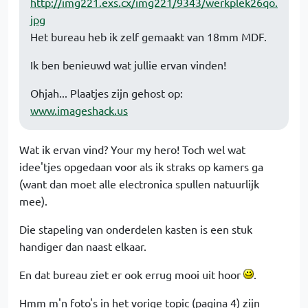
http://img221.exs.cx/img221/9343/werkplek26qo.
jpg
Het bureau heb ik zelf gemaakt van 18mm MDF.
Ik ben benieuwd wat jullie ervan vinden!
Ohjah... Plaatjes zijn gehost op:
www.imageshack.us
Wat ik ervan vind? Your my hero! Toch wel wat
idee'tjes opgedaan voor als ik straks op kamers ga
(want dan moet alle electronica spullen natuurlijk
mee).
Die stapeling van onderdelen kasten is een stuk
handiger dan naast elkaar.
En dat bureau ziet er ook errug mooi uit hoor
.
Hmm m'n foto's in het vorige topic (pagina 4) zijn