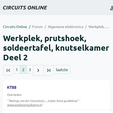
Circuits Online
Forum
Algemene elektronica
Werkplek, prutshoek, soldeertafel, knutselkamer Deel 2
Werkplek, prutshoek,
soldeertafel, knutselkamer
Deel 2
1
2
3
laatste
KT88
Overleden
" Ratings are for transistors.....tubes have guidelines" -
www.audioconsultancy.nl
-