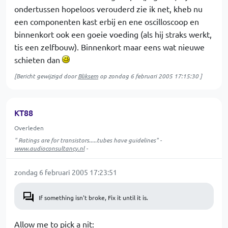
ondertussen hopeloos verouderd zie ik net, kheb nu
een componenten kast erbij en ene oscilloscoop en
binnenkort ook een goeie voeding (als hij straks werkt,
tis een zelfbouw). Binnenkort maar eens wat nieuwe
schieten dan
[Bericht gewijzigd door
Bliksem
op
zondag 6 februari 2005 17:15:30
]
KT88
Overleden
" Ratings are for transistors.....tubes have guidelines" -
www.audioconsultancy.nl
-
zondag 6 februari 2005 17:23:51
If something isn't broke, Fix it until it is.
Allow me to pick a nit: