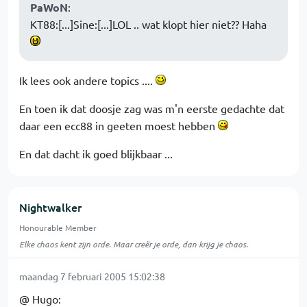
PaWoN
:
KT88:[...]Sine:[...]LOL .. wat klopt hier niet?? Haha
Ik lees ook andere topics ....
En toen ik dat doosje zag was m'n eerste gedachte dat
daar een ecc88 in geeten moest hebben
En dat dacht ik goed blijkbaar ...
Nightwalker
Honourable Member
Elke chaos kent zijn orde. Maar creër je orde, dan krijg je chaos.
maandag 7 februari 2005 15:02:38
@ Hugo: