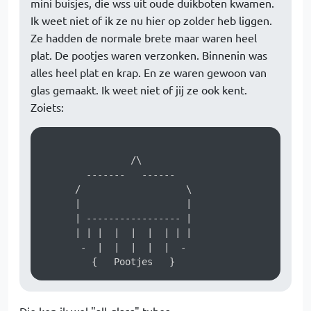
mini buisjes, die wss uit oude duikboten kwamen.
Ik weet niet of ik ze nu hier op zolder heb liggen.
Ze hadden de normale brete maar waren heel
plat. De pootjes waren verzonken. Binnenin was
alles heel plat en krap. En ze waren gewoon van
glas gemaakt. Ik weet niet of jij ze ook kent.
Zoiets:
                /\

        -------   ------

      /                   \

      |                   |

      | ----------------- |

      | | |  |  |  |  | | |

       -  |  |  |  |  |  -         
