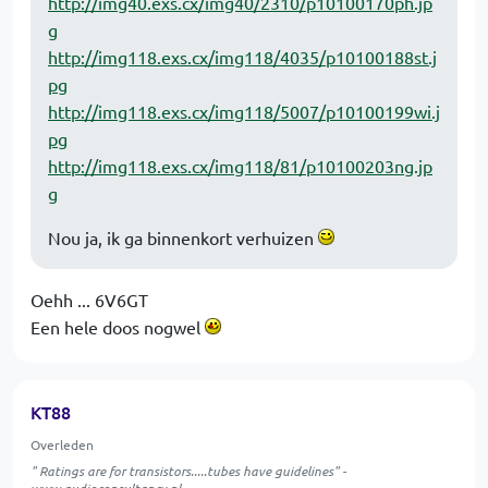
http://img40.exs.cx/img40/2310/p10100170ph.jp
g
http://img118.exs.cx/img118/4035/p10100188st.j
pg
http://img118.exs.cx/img118/5007/p10100199wi.j
pg
http://img118.exs.cx/img118/81/p10100203ng.jp
g
Nou ja, ik ga binnenkort verhuizen
Oehh ... 6V6GT
Een hele doos nogwel
KT88
Overleden
" Ratings are for transistors.....tubes have guidelines" -