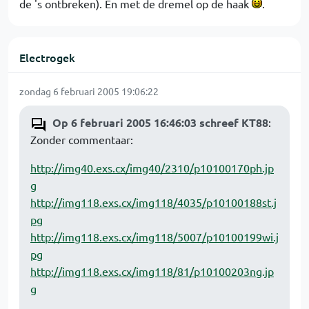
de 's ontbreken). En met de dremel op de haak
.
Electrogek
zondag 6 februari 2005 19:06:22
Op 6 februari 2005 16:46:03 schreef KT88
:
Zonder commentaar:
http://img40.exs.cx/img40/2310/p10100170ph.jp
g
http://img118.exs.cx/img118/4035/p10100188st.j
pg
http://img118.exs.cx/img118/5007/p10100199wi.j
pg
http://img118.exs.cx/img118/81/p10100203ng.jp
g