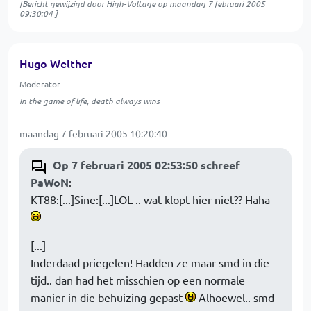
[Bericht gewijzigd door
High-Voltage
op
maandag 7 februari 2005
09:30:04
]
Hugo Welther
Moderator
In the game of life, death always wins
maandag 7 februari 2005 10:20:40
Op 7 februari 2005 02:53:50 schreef
PaWoN
:
KT88:[...]Sine:[...]LOL .. wat klopt hier niet?? Haha
[...]
Inderdaad priegelen! Hadden ze maar smd in die
tijd.. dan had het misschien op een normale
manier in die behuizing gepast
Alhoewel.. smd