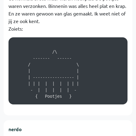
waren verzonken. Binnenin was alles heel plat en krap.
En ze waren gewoon van glas gemaakt. Ik weet niet of
jij ze ook kent.
Zoiets:
                /\

        -------   ------

      /                   \

      |                   |

      | ----------------- |

      | | |  |  |  |  | | |

       -  |  |  |  |  |  -         

nerdo