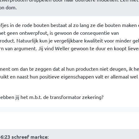
on dom.
jes in de rode bouten bestaat al zo lang ze die bouten maken e
 het geen ontwerpfout, is gewoon de consequentie van
oduct. Natuurlijk kun je vergelijkbare kwaliteit voor minder gel
ern van argument. Jij vind Weller gewoon te duur en koopt lieve
ment om dan te zeggen dat al hun producten niet deugen, ik he
uikt en naast hun positieve eigenschappen valt er allemaal wel
bben jij het m.b.t. de transformator zekering?
36:23 schreef markce
: