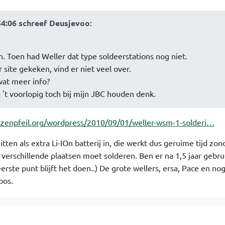
54:06 schreef Deusjevoo
:
. Toen had Weller dat type soldeerstations nog niet.
site gekeken, vind er niet veel over.
wat meer info?
't voorlopig toch bij mijn JBC houden denk.
itzenpfeil.org/wordpress/2010/09/01/weller-wsm-1-solderi…
tten als extra Li-IOn batterij in, die werkt dus geruime tijd zon
l verschillende plaatsen moet solderen. Ben er na 1,5 jaar gebru
erste punt blijft het doen..) De grote wellers, ersa, Pace en no
oos.