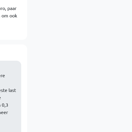
ro, paar
is om ook
ere
ste last
e
 0,3
meer