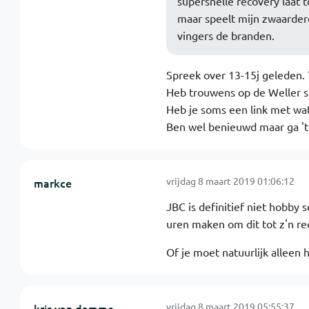
supersnelle recovery laat 
maar speelt mijn zwaardere
vingers de branden.
Spreek over 13-15j geleden. 
Heb trouwens op de Weller si
Heb je soms een link met wa
Ben wel benieuwd maar ga 't 
vrijdag 8 maart 2019 01:06:12
markce
JBC is definitief niet hobby
uren maken om dit tot z'n re
Of je moet natuurlijk alleen h
vrijdag 8 maart 2019 05:55:37
kris van damme