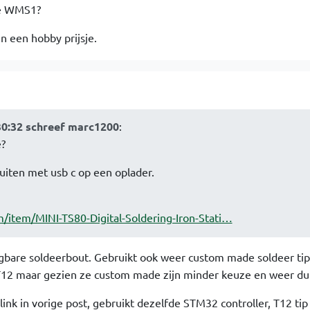
de WMS1?
n een hobby prijsje.
30:32 schreef marc1200
:
e?
luiten met usb c op een oplader.
m/item/MINI-TS80-Digital-Soldering-Iron-Stati…
aagbare soldeerbout. Gebruikt ook weer custom made soldeer tip
T12 maar gezien ze custom made zijn minder keuze en weer du
nk in vorige post, gebruikt dezelfde STM32 controller, T12 tip