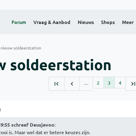
Forum
Vraag & Aanbod
Nieuws
Shops
Meer
 nieuw soldeerstation
w soldeerstation
…
2
3
4
4
59:55 schreef Deusjevoo
:
ooi is. Maar wel dat er betere keuzes zijn.