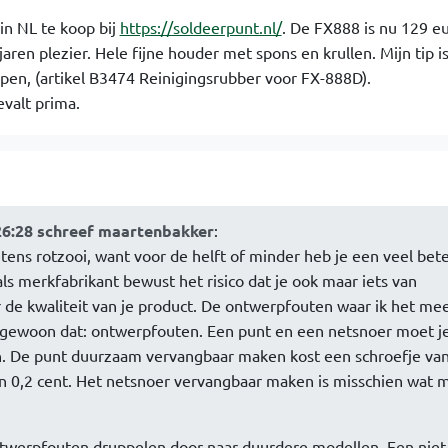
 in NL te koop bij
https://soldeerpunt.nl/
. De FX888 is nu 129 eu
 jaren plezier. Hele fijne houder met spons en krullen. Mijn tip 
kopen, (artikel B3474 Reinigingsrubber voor FX-888D).
evalt prima.
26:28 schreef maartenbakker
:
etens rotzooi, want voor de helft of minder heb je een veel bet
s merkfabrikant bewust het risico dat je ook maar iets van
de kwaliteit van je product. De ontwerpfouten waar ik het mee
gewoon dat: ontwerpfouten. Een punt en een netsnoer moet j
 De punt duurzaam vervangbaar maken kost een schroefje van
an 0,2 cent. Het netsnoer vervangbaar maken is misschien wat 
ntwerpfouten druppelen door naar duurdere modellen. Een niet