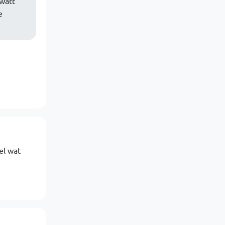
 watt
e
el wat