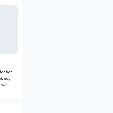
der het
ik nog
g wat