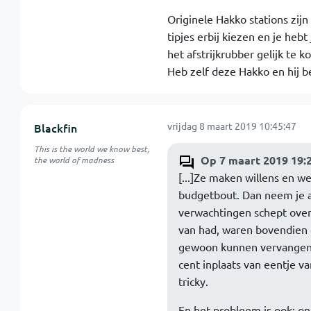
Originele Hakko stations zijn
tipjes erbij kiezen en je hebt
het afstrijkrubber gelijk te 
Heb zelf deze Hakko en hij b
vrijdag 8 maart 2019 10:45:47
Blackfin
This is the world we know best,
Op 7 maart 2019 19:
the world of madness
[...]Ze maken willens en w
budgetbout. Dan neem je al
verwachtingen schept over 
van had, waren bovendien 
gewoon kunnen vervangen.
cent inplaats van eentje v
tricky.
En het probleem is ook: o