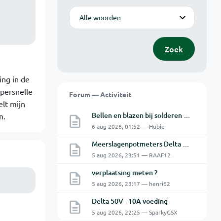
Modus
Zoek
ing in de
upersnelle
Forum — Activiteit
elt mijn
Bellen en blazen bij solderen van Chinese PCBs
n.
6 aug 2026, 01:52 — Hubie
Meerslagenpotmeters Delta SM45-70D
5 aug 2026, 23:51 — RAAF12
verplaatsing meten ?
5 aug 2026, 23:17 — henri62
Delta 50V - 10A voeding
5 aug 2026, 22:25 — SparkyGSX