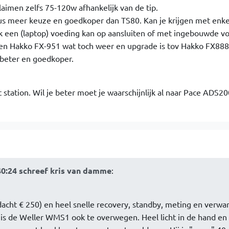
claimen zelfs 75-120w afhankelijk van de tip.
dus meer keuze en goedkoper dan TS80. Kan je krijgen met enke
k een (laptop) voeding kan op aansluiten of met ingebouwde v
een Hakko FX-951 wat toch weer en upgrade is tov Hakko FX888
beter en goedkoper.
station. Wil je beter moet je waarschijnlijk al naar Pace ADS20
40:24 schreef kris van damme
:
 dacht € 250) en heel snelle recovery, standby, meting en verwa
n is de Weller WMS1 ook te overwegen. Heel licht in de hand en