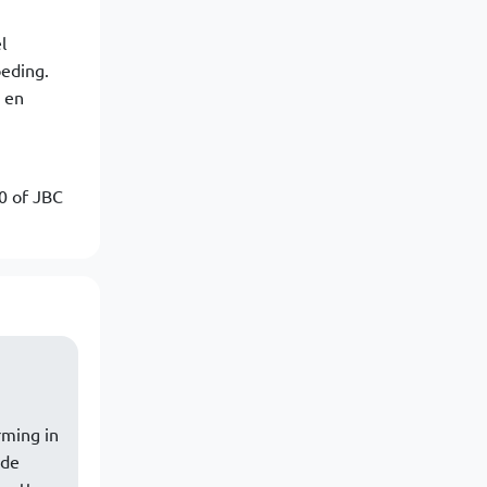
l
oeding.
 en
0 of JBC
rming in
 de