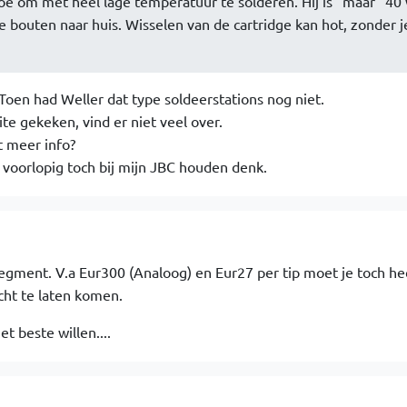
toe om met heel lage temperatuur te solderen. Hij is "maar" 40
 bouten naar huis. Wisselen van de cartridge kan hot, zonder j
Toen had Weller dat type soldeerstations nog niet.
te gekeken, vind er niet veel over.
t meer info?
voorlopig toch bij mijn JBC houden denk.
 segment. V.a Eur300 (Analoog) en Eur27 per tip moet je toch he
cht te laten komen.
et beste willen....