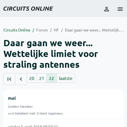
Circuits Online
Forum
HF
Daar gaan we weer... Wettelijke limiet voor straling antennes
Daar gaan we weer...
Wettelijke limiet voor
straling antennes
20
21
22
laatste
mel
Golden Member
u=ir betekent niet :U bent ingenieur..
vrijdag 5 april 2019 08:50:21