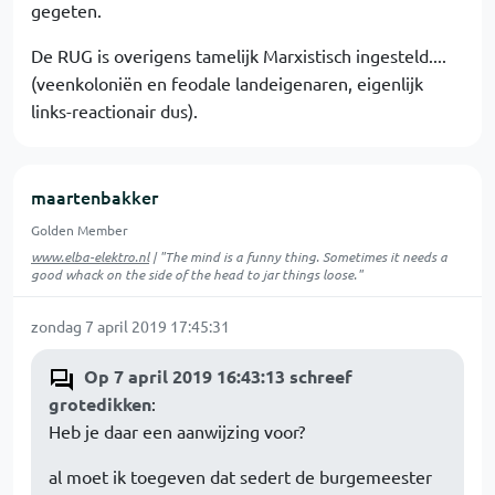
gegeten.
De RUG is overigens tamelijk Marxistisch ingesteld....
(veenkoloniën en feodale landeigenaren, eigenlijk
links-reactionair dus).
maartenbakker
Golden Member
www.elba-elektro.nl
| "The mind is a funny thing. Sometimes it needs a
good whack on the side of the head to jar things loose."
zondag 7 april 2019 17:45:31
Op 7 april 2019 16:43:13 schreef
grotedikken
:
Heb je daar een aanwijzing voor?
al moet ik toegeven dat sedert de burgemeester