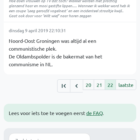
Hoe doen vrouwen op TV dat toch? Wakker worden met prachtig
glanzend haar en mooi gestifte lippen..... Wanneer ik wakker word heb ik
een coupe 'Leeg geroofd vogelnest' en een incidenteel straaltje kwijl..
Gaat ook door voor 'Wilt wief' naar horen zeggen
dinsdag 9 april 2019 22:10:31
Noord-Oost Groningen was altijd al een
communistische plek.
De Oldambspolder is de bakermat van het
communisme in NL.
20
21
22
laatste
Lees voor iets toe te voegen eerst
de FAQ
.
Zoek