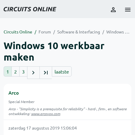
Circuits Online
Forum
Software & Interfacing
Windows 10 werkbaar maken
Windows 10 werkbaar
maken
1
2
3
laatste
Arco
Special Member
Arco - "Simplicity is a prerequisite for reliability" - hard-, firm-, en software
ontwikkeling:
www.arcovox.com
zaterdag 17 augustus 2019 15:06:04