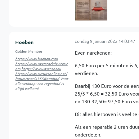
zondag 9 januari 2022 14:03:47
Hoeben
Golden Member
Even narekenen:
https://www.hoeben.com
https://www.overstockdevices.c
6,50 Euro per 5 minuten is 6
om
https://www.asensor.eu
verdienen.
https://www.circuitsonline.net/
forum/user/4355#aanbod
Voor
alle verkoop: een tegenbod is
Daarbij 130 Euro voor de eer
altijd welkom!
25/5 * 6,50 = 32,50 Euro voo
en 130-32,50= 97,50 Euro voo
Dit alles hierboven is veel te
Als een reparatie 2 uren duu
onderdelen.