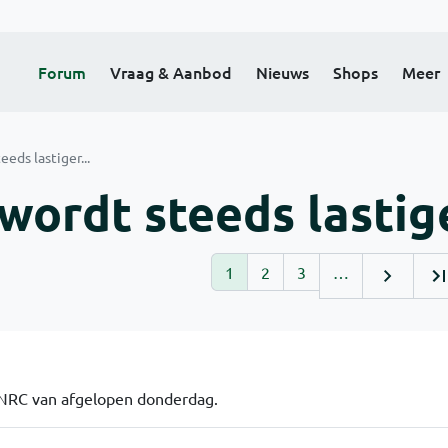
Forum
Vraag & Aanbod
Nieuws
Shops
Meer
eds lastiger...
wordt steeds lastige
1
2
3
…
e NRC van afgelopen donderdag.