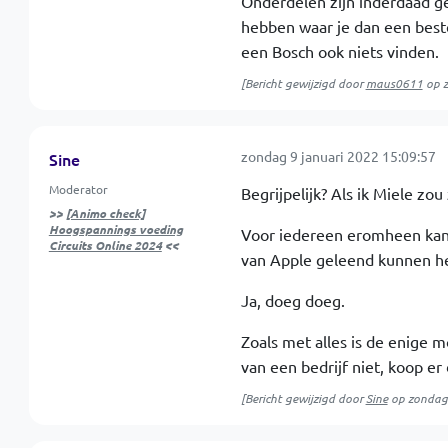
Onderdelen zijn inderdaad g
hebben waar je dan een beste
een Bosch ook niets vinden.
[Bericht gewijzigd door
maus0611
op
zondag 9 januari 2022 15:09:57
Sine
Moderator
Begrijpelijk? Als ik Miele zou 
>>
[Animo check]
Hoogspannings voeding
Voor iedereen eromheen kan i
Circuits Online 2024
<<
van Apple geleend kunnen heb
Ja, doeg doeg.
Zoals met alles is de enige m
van een bedrijf niet, koop er 
[Bericht gewijzigd door
Sine
op
zondag 