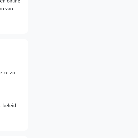
en online
kan van
e ze zo
t beleid