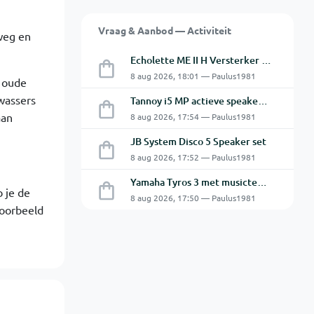
Vraag & Aanbod — Activiteit
 weg en
Echolette ME II H Versterker Top en Cabine
8 aug 2026, 18:01 — Paulus1981
r oude
twassers
Tannoy i5 MP actieve speakers - Gebruikt
aan
8 aug 2026, 17:54 — Paulus1981
JB System Disco 5 Speaker set
8 aug 2026, 17:52 — Paulus1981
Yamaha Tyros 3 met musictech MT 50 B-Grif
 je de
8 aug 2026, 17:50 — Paulus1981
voorbeeld