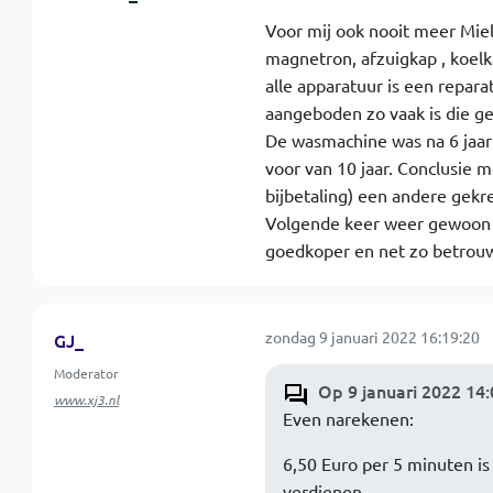
Voor mij ook nooit meer Miele
magnetron, afzuigkap , koelka
alle apparatuur is een repar
aangeboden zo vaak is die ge
De wasmachine was na 6 jaar 
voor van 10 jaar. Conclusie 
bijbetaling) een andere gekr
Volgende keer weer gewoon e
goedkoper en net zo betrou
zondag 9 januari 2022 16:19:20
GJ_
Moderator
Op 9 januari 2022 14
www.xj3.nl
Even narekenen:
6,50 Euro per 5 minuten is
verdienen.