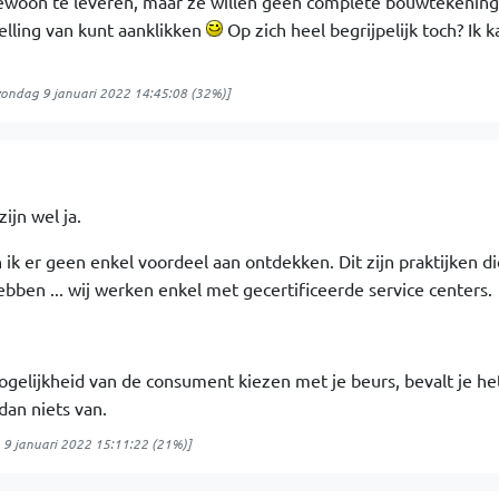
ewoon te leveren, maar ze willen geen complete bouwtekening
lling van kunt aanklikken
Op zich heel begrijpelijk toch? Ik 
zondag 9 januari 2022 14:45:08
(32%)]
zijn wel ja.
k er geen enkel voordeel aan ontdekken. Dit zijn praktijken di
ben ... wij werken enkel met gecertificeerde service centers.
ogelijkheid van de consument kiezen met je beurs, bevalt je he
dan niets van.
9 januari 2022 15:11:22
(21%)]