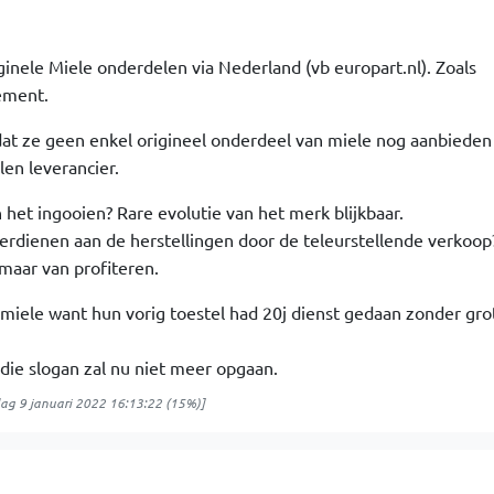
iginele Miele onderdelen via Nederland (vb europart.nl). Zoals
ement.
d dat ze geen enkel origineel onderdeel van miele nog aanbiede
en leverancier.
 het ingooien? Rare evolutie van het merk blijkbaar.
rdienen aan de herstellingen door de teleurstellende verkoop
aar van profiteren.
iele want hun vorig toestel had 20j dienst gedaan zonder gro
 die slogan zal nu niet meer opgaan.
ag 9 januari 2022 16:13:22
(15%)]