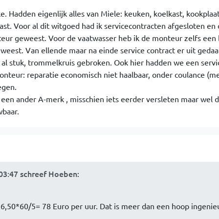
. Hadden eigenlijk alles van Miele: keuken, koelkast, kookplaat
st. Voor al dit witgoed had ik servicecontracten afgesloten en
ateur geweest. Voor de vaatwasser heb ik de monteur zelfs een
weest. Van ellende maar na einde service contract er uit gedaa
al stuk, trommelkruis gebroken. Ook hier hadden we een servi
monteur: reparatie economisch niet haalbaar, onder coulance (me
egen.
en ander A-merk , misschien iets eerder versleten maar wel d
wbaar.
:03:47 schreef Hoeben
:
 6,50*60/5= 78 Euro per uur. Dat is meer dan een hoop ingenie