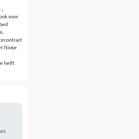
 ,
 ook voor
 bed
n.
cecontract
t flinke
e helft
urs