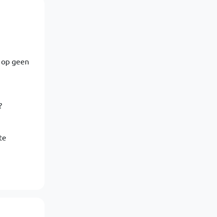
n op geen
?
te