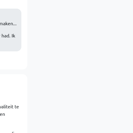
maken...
had. Ik
aliteit te
den