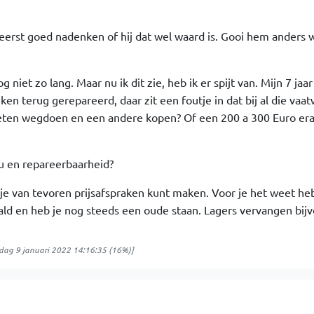
e eerst goed nadenken of hij dat wel waard is. Gooi hem anders
niet zo lang. Maar nu ik dit zie, heb ik er spijt van. Mijn 7 jaa
en terug gerepareerd, daar zit een foutje in dat bij al die vaa
eten wegdoen en een andere kopen? Of een 200 a 300 Euro er
eu en repareerbaarheid?
 je van tevoren prijsafspraken kunt maken. Voor je het weet heb
ld en heb je nog steeds een oude staan. Lagers vervangen bij
dag 9 januari 2022 14:16:35
(16%)]