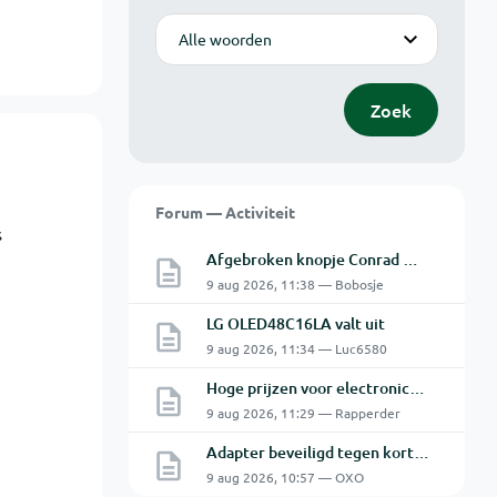
Modus
Zoek
Forum — Activiteit
s
Afgebroken knopje Conrad Oscilloscoop
9 aug 2026, 11:38 — Bobosje
LG OLED48C16LA valt uit
9 aug 2026, 11:34 — Luc6580
Hoge prijzen voor electronica hobbyisten
9 aug 2026, 11:29 — Rapperder
Adapter beveiligd tegen kortsluiting maar toch defect?
9 aug 2026, 10:57 — OXO