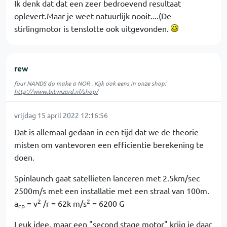
Ik denk dat dat een zeer bedroevend resultaat
oplevert.Maar je weet natuurlijk nooit....(De
stirlingmotor is tenslotte ook uitgevonden.
rew
four NANDS do make a NOR . Kijk ook eens in onze shop:
http://www.bitwizard.nl/shop/
vrijdag 15 april 2022 12:16:56
Dat is allemaal gedaan in een tijd dat we de theorie
misten om vantevoren een efficientie berekening te
doen.
Spinlaunch gaat satellieten lanceren met 2.5km/sec
2500m/s met een installatie met een straal van 100m.
2
2
a
= v
/r = 62k m/s
= 6200 G
cp
Leuk idee, maar een "second stage motor" krijg je daar