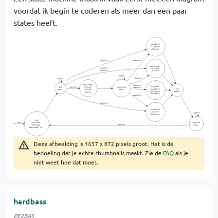
voordat ik begin te coderen als meer dan een paar
states heeft.
Deze afbeelding is 1657 x 872 pixels groot. Het is de
bedoeling dat je echte thumbnails maakt. Zie de
FAQ
als je
niet weet hoe dat moet.
hardbass
PE2BAS