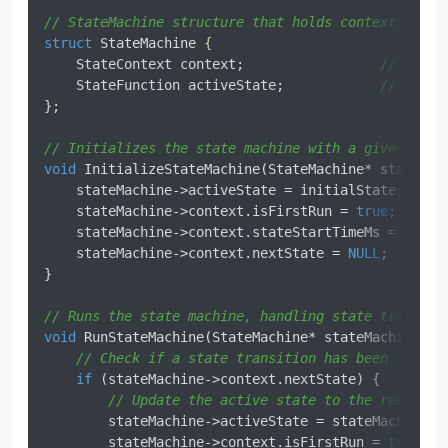
// StateMachine structure that holds context and c
struct
StateMachine
 {
    StateContext context;                 
// Conte
    StateFunction activeState;            
// Curre
};

// Initializes the state machine with a given init
void
InitializeStateMachine
(StateMachine* stateMac
    stateMachine->activeState = initialState;

    stateMachine->context.isFirstRun = 
true
;      
    stateMachine->context.stateStartTimeMs = milli
    stateMachine->context.nextState = 
NULL
;       
}

// Runs the state machine, handling state transiti
void
RunStateMachine
(StateMachine* stateMachine)
{

// Check if a state transition has been reques
if
 (stateMachine->context.nextState) {

// Update the active state to the requeste
        stateMachine->activeState = stateMachine->c
        stateMachine->context.isFirstRun = 
true
;  