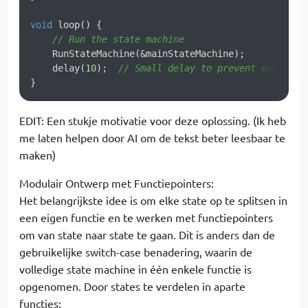
void
loop
()
{

// Run the state machine
    RunStateMachine(&mainStateMachine);

    delay(
10
);  
// Small delay to prevent excessiv
EDIT: Een stukje motivatie voor deze oplossing. (Ik heb
me laten helpen door AI om de tekst beter leesbaar te
maken)
Modulair Ontwerp met Functiepointers:
Het belangrijkste idee is om elke state op te splitsen in
een eigen functie en te werken met functiepointers
om van state naar state te gaan. Dit is anders dan de
gebruikelijke switch-case benadering, waarin de
volledige state machine in één enkele functie is
opgenomen. Door states te verdelen in aparte
functies: