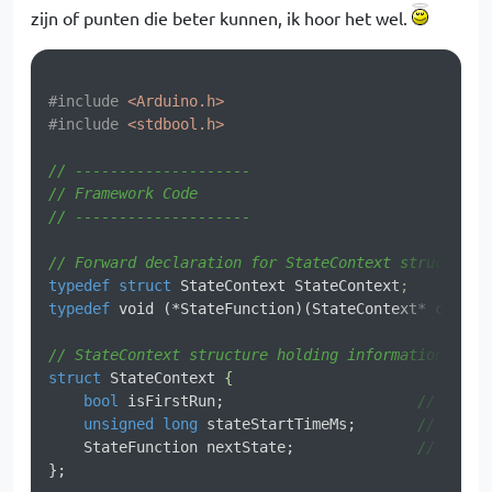
zijn of punten die beter kunnen, ik hoor het wel.
#
include
<Arduino.h>
#
include
<stdbool.h>
// --------------------
// Framework Code
// --------------------
// Forward declaration for StateContext struct and
typedef
struct
StateContext
StateContext
;
typedef
void
(*StateFunction)
(StateContext* ctx)
; 

// StateContext structure holding information abou
struct
StateContext
 {
bool
 isFirstRun;                      
// True 
unsigned
long
 stateStartTimeMs;       
// Times
    StateFunction nextState;              
// Point
};
