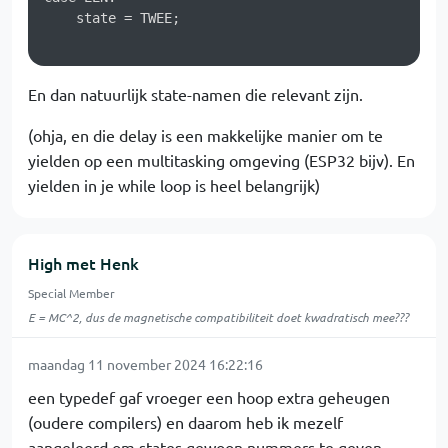
    state = TWEE;

En dan natuurlijk state-namen die relevant zijn.
(ohja, en die delay is een makkelijke manier om te
yielden op een multitasking omgeving (ESP32 bijv). En
yielden in je while loop is heel belangrijk)
High met Henk
Special Member
E = MC^2, dus de magnetische compatibiliteit doet kwadratisch mee???
maandag 11 november 2024 16:22:16
een typedef gaf vroeger een hoop extra geheugen
(oudere compilers) en daarom heb ik mezelf
aangeleerd om states gewoon nummers te geven,