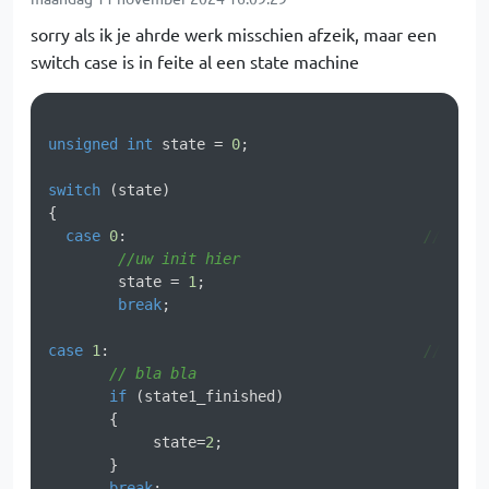
sorry als ik je ahrde werk misschien afzeik, maar een
switch case is in feite al een state machine
unsigned
int
 state = 
0
;

switch
 (state)

{

case
0
:                                  
// init
//uw init hier
        state = 
1
;

break
;

case
1
:                                    
// firs
// bla bla
if
 (state1_finished)

       {

            state=
2
;

       }

break
;
