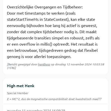
Overzichtelijke Overgangen en Tijdbeheer:
Door met timestamps te werken (zoals
stateStartTimeMs in StateContext), kan elke state
eenvoudig bijhouden hoe lang hij actief is geweest,
zonder dat complex tijdsbeheer nodig is. Dit maakt
tijdgebaseerde transities simpel en robuust, zelfs als
er een overflow in millis() optreedt. Het resultaat is
een betrouwbaar, tijdsgedreven gedrag dat flexibel
genoeg is voor allerlei toepassingen.
[Bericht gewijzigd door
hardbass
op
dinsdag 12 november 2024 10:03:58
(15%)]
High met Henk
Special Member
E = MC^2, dus de magnetische compatibiliteit doet kwadratisch mee???
maandag 11 november 2024 16:09:29