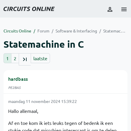
Circuits Online
Forum
Software & Interfacing
Statemachine in C
Statemachine in C
1
2
laatste
hardbass
PE2BAS
maandag 11 november 2024 15:39:22
Hallo allemaal,
Af en toe kom ik iets leuks tegen of bedenk ik een
stukje code dat misschien interessant is om te delen.