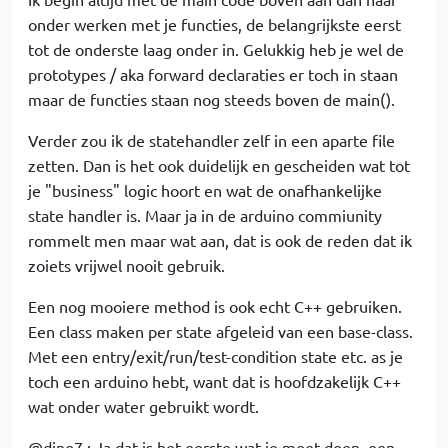
onder werken met je functies, de belangrijkste eerst
tot de onderste laag onder in. Gelukkig heb je wel de
prototypes / aka forward declaraties er toch in staan
maar de functies staan nog steeds boven de main().
Verder zou ik de statehandler zelf in een aparte file
zetten. Dan is het ook duidelijk en gescheiden wat tot
je "business" logic hoort en wat de onafhankelijke
state handler is. Maar ja in de arduino commiunity
rommelt men maar wat aan, dat is ook de reden dat ik
zoiets vrijwel nooit gebruik.
Een nog mooiere method is ook echt C++ gebruiken.
Een class maken per state afgeleid van een base-class.
Met een entry/exit/run/test-condition state etc. as je
toch een arduino hebt, want dat is hoofdzakelijk C++
wat onder water gebruikt wordt.
@dino7 : Ja dat is het eerste wat je moet doen, een