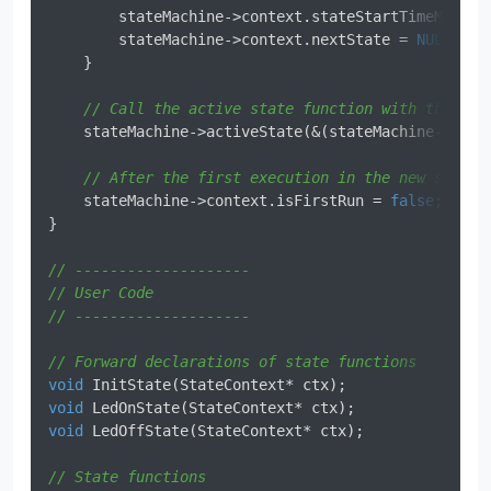
        stateMachine->context.stateStartTimeMs = m
        stateMachine->context.nextState = 
NULL
;   
    }

// Call the active state function with the con
    stateMachine->activeState(&(stateMachine->conte
// After the first execution in the new state,
    stateMachine->context.isFirstRun = 
false
;

}

// --------------------
// User Code
// --------------------
// Forward declarations of state functions
void
InitState
(StateContext* ctx)
void
LedOnState
(StateContext* ctx)
void
LedOffState
(StateContext* ctx)
;

// State functions