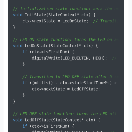
// Initialization state function: sets the next st
void
InitState
(StateContext* ctx)
{

    ctx->nextState = LedOnState;  
// Transition to
}

// LED ON state function: turns the LED on and, af
void
LedOnState
(StateContext* ctx)
{

if
 (ctx->isFirstRun) {

        digitalWrite(LED_BUILTIN, HIGH);  
// Turn 
    }

// Transition to LED OFF state after 5 seconds
if
 ((millis() - ctx->stateStartTimeMs) > 
5000
) 
        ctx->nextState = LedOffState;

    }

}

// LED OFF state function: turns the LED off and, 
void
LedOffState
(StateContext* ctx)
{

if
 (ctx->isFirstRun) {
