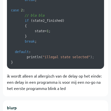
case
2
: 

// bla bla
if
 (state2_finished)

       {

            state=
1
;

       }

break
;

default
:

        println(
"illegal state selected"
);

ik wordt alleen al allergisch van de delay op het einde:
een delay in een programma is voor mij een no-go na
het eerste programma blink a led
blurp