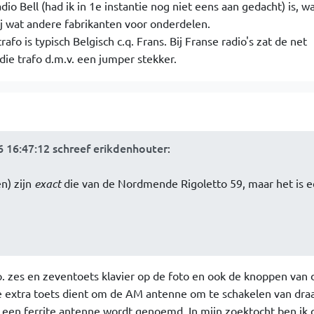
io Bell (had ik in 1e instantie nog niet eens aan gedacht) is, wa
j wat andere fabrikanten voor onderdelen.
rafo is typisch Belgisch c.q. Frans. Bij Franse radio's zat de net
ie trafo d.m.v. een jumper stekker.
6 16:47:12 schreef erikdenhouter
:
n) zijn
exact
die van de Nordmende Rigoletto 59, maar het is 
sp. zes en zeventoets klavier op de foto en ook de knoppen van 
e extra toets dient om de AM antenne om te schakelen van dra
l een ferrite antenne wordt genoemd. In mijn zoektocht ben ik