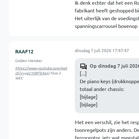
Ik denk echter dat het een Rad
fabrikant heeft geshopped bi
Het uiterlijk van de voedingst
spanningscarrousel bovenop d
dinsdag 7 juli 2026 17:47:47
RAAF12
Golden Member
Op dinsdag 7 juli 202
https://www.youtube.com/wat
[...]
ch?v=yg21D9TEApQ
Fase 2
WEC
De piano keys (drukknoppe
totaal ander chassis:
[bijlage]
[bijlage]
Met een verschil, zie het re
toonregelpots zijn anders. D
ferroceptor, iets wat meesta