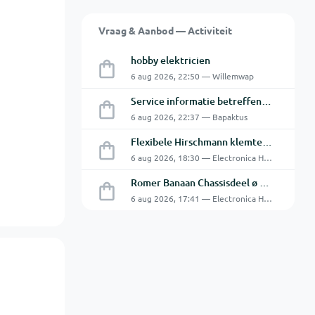
Vraag & Aanbod — Activiteit
hobby elektricien
6 aug 2026, 22:50 — Willemwap
Service informatie betreffende een GFC-8010 van GW
6 aug 2026, 22:37 — Bapaktus
Flexibele Hirschmann klemtestpen met tweedelige klem.
6 aug 2026, 18:30 — Electronica Hobbyist
Romer Banaan Chassisdeel ø 4 mm 16Amp
6 aug 2026, 17:41 — Electronica Hobbyist