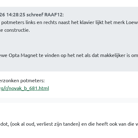
26 14:28:25 schreef RAAF12
:
otmeters links en rechts naast het klavier lijkt het merk Loe
ke constructie.
ewe Opta Magnet te vinden op het net als dat makkelijker is om
erzonken potmeters:
g/r/novak_b_681.html
t, (ook al oud, verliest zijn tanden) en die heeft ook van die