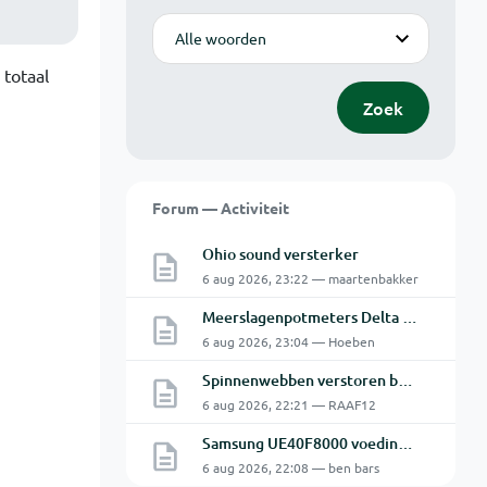
Modus
 totaal
Zoek
Forum — Activiteit
Ohio sound versterker
6 aug 2026, 23:22 — maartenbakker
Meerslagenpotmeters Delta SM45-70D
6 aug 2026, 23:04 — Hoeben
Spinnenwebben verstoren beeld bewakingscamera's
6 aug 2026, 22:21 — RAAF12
Samsung UE40F8000 voeding BN44-00635A defect
6 aug 2026, 22:08 — ben bars