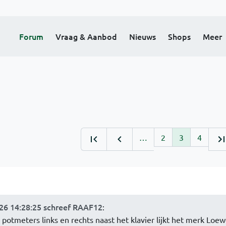
Forum
Vraag & Aanbod
Nieuws
Shops
Meer
…
2
3
4
26 14:28:25 schreef RAAF12
:
otmeters links en rechts naast het klavier lijkt het merk Loe