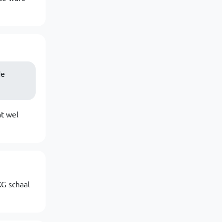
de
t wel
KG schaal