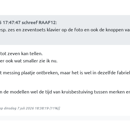
26 17:47:47 schreef RAAF12
:
resp. zes en zeventoets klavier op de foto en ook de knoppen va
 tot zeven kan tellen.
r ook wat smaller zie ik nu.
t messing plaatje ontbreken, maar het is wel in dezelfde fabrie
ien de modellen wel de tijd van kruisbestuiving tussen merken e
op
dinsdag 7 juli 2026 18:38:19
(11%)]