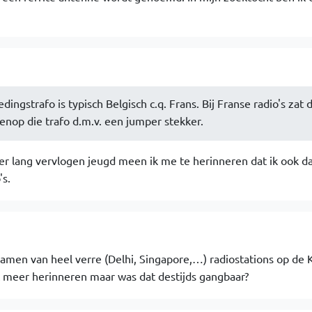
edingstrafo is typisch Belgisch c.q. Frans. Bij Franse radio's zat 
nop die trafo d.m.v. een jumper stekker.
r lang vervlogen jeugd meen ik me te herinneren dat ik ook da
's.
namen van heel verre (Delhi, Singapore,…) radiostations op de 
ht meer herinneren maar was dat destijds gangbaar?