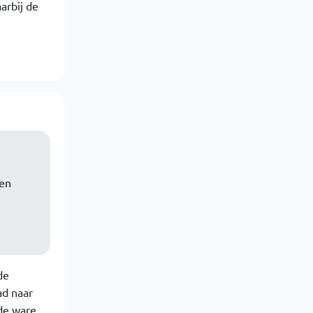
arbij de
een
de
ad naar
 de ware