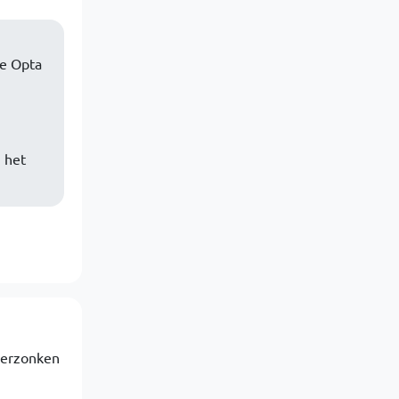
we Opta
 het
 verzonken