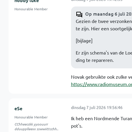
hobby luke
Honourable Member
Op maandag 6 juli 20
Gezien de twee verzonken p
te zijn. Hier een soortgelij
[bijlage]
Er zijn schema's van de Lo
ding te repareren.
Novak gebruikte ook zulke v
https://www.radiomuseum.or
dinsdag 7 juli 2026 19:56:46
eSe
Honourable Member
Ik heb een Nordmende Turando
CChheecckk yyoouurr
pot's.
dduupplleexx sswwiittcchh..