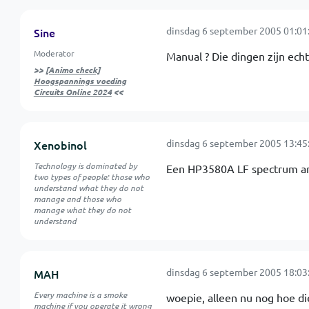
dinsdag 6 september 2005 01:01
Sine
Moderator
Manual ? Die dingen zijn echt
>>
[Animo check]
Hoogspannings voeding
Circuits Online 2024
<<
dinsdag 6 september 2005 13:45
Xenobinol
Technology is dominated by
Een HP3580A LF spectrum ana
two types of people: those who
understand what they do not
manage and those who
manage what they do not
understand
dinsdag 6 september 2005 18:03
MAH
Every machine is a smoke
woepie, alleen nu nog hoe die
machine if you operate it wrong