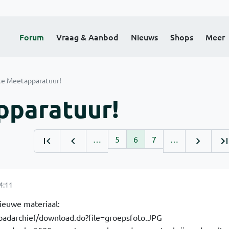
Forum
Vraag & Aanbod
Nieuws
Shops
Meer
te Meetapparatuur!
pparatuur!
…
5
6
7
…
4:11
ieuwe materiaal: