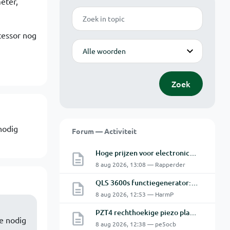
eter,
Zoek
cessor nog
Modus
Zoek
nodig
Forum — Activiteit
Hoge prijzen voor electronica hobbyisten
8 aug 2026, 13:08 — Rapperder
QLS 3600s functiegenerator: software verbinden lukt niet.
8 aug 2026, 12:53 — HarmP
PZT4 rechthoekige piezo plaatjes - beweegrichting? Snijkop reparatie Astatic X26
e nodig
8 aug 2026, 12:38 — pe5ocb