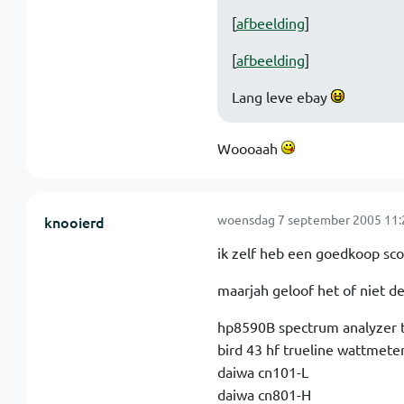
[
afbeelding
]
[
afbeelding
]
Lang leve ebay
Woooaah
woensdag 7 september 2005 11:
knooierd
ik zelf heb een goedkoop sco
maarjah geloof het of niet de
hp8590B spectrum analyzer t
bird 43 hf trueline wattmete
daiwa cn101-L
daiwa cn801-H