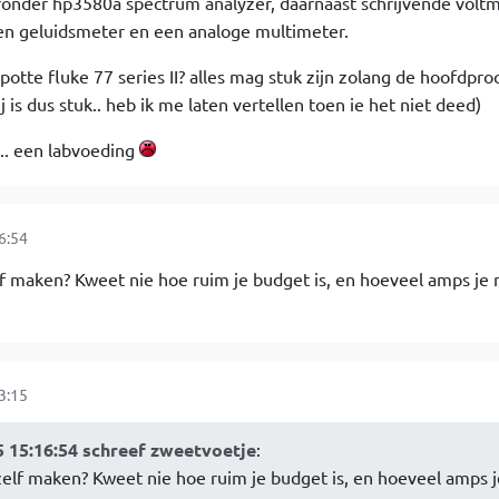
aaronder hp3580a spectrum analyzer, daarnaast schrijvende voltm
en geluidsmeter en een analoge multimeter.
otte fluke 77 series II? alles mag stuk zijn zolang de hoofdpro
 is dus stuk.. heb ik me laten vertellen toen ie het niet deed)
... een labvoeding
6:54
lf maken? Kweet nie hoe ruim je budget is, en hoeveel amps je 
3:15
 15:16:54 schreef zweetvoetje
:
zelf maken? Kweet nie hoe ruim je budget is, en hoeveel amps j