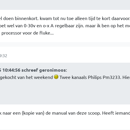
wel doen binnenkort. kwam tot nu toe alleen tijd te kort daarvoor
oet wel van 0-30v en o-x A regelbaar zijn. maar ik ben op het 
processor voor de fluke...
9:32
 10:44:56 schreef geronimoos
:
e gekocht van het weekend
Twee kanaals Philips Pm3233. Hie
k naar een (kopie van) de manual van deze scoop. Heeft ieman