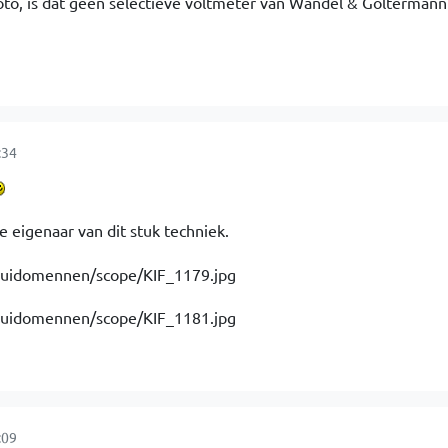
oto, is dat geen selectieve voltmeter van Wandel & Goltermann
:34
e eigenaar van dit stuk techniek.
:09