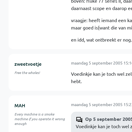
boven: fluke 77 series II, d
daarnaast scope en daarop e
vraagje: heeft iemand een kap
maar goed is(want die van mij
en idd, wat ontbreekt er nog
maandag 5 september 2005 15:1
zweetvoetje
Free the whales!
Voedinkje kan je toch wel ze
hebt.
maandag 5 september 2005 15:2
MAH
Every machine is a smoke
Op 5 september 2005
machine if you operate it wrong
enough
Voedinkje kan je toch wel 