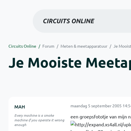
Circuits Online
Forum
Meten & meetapparatuur
Je Moois
Je Mooiste Meeta
maandag 5 september 2005 14:5
MAH
Every machine is a smoke
een groepsfototje van mijn n
machine if you operate it wrong
enough