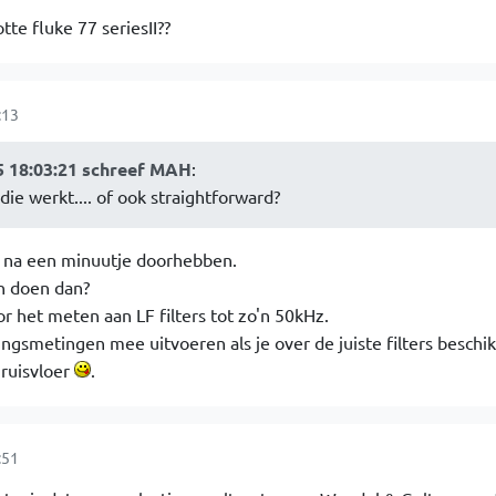
te fluke 77 seriesII??
:13
 18:03:21 schreef MAH
:
ie werkt.... of ook straightforward?
wel na een minuutje doorhebben.
n doen dan?
r het meten aan LF filters tot zo'n 50kHz.
ngsmetingen mee uitvoeren als je over de juiste filters beschik
 ruisvloer
.
:51