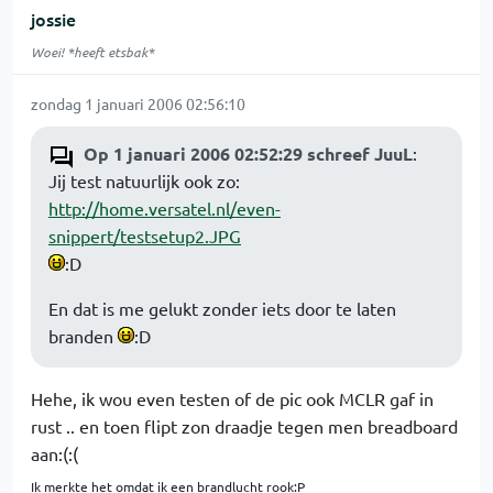
jossie
Woei! *heeft etsbak*
zondag 1 januari 2006 02:56:10
Op 1 januari 2006 02:52:29 schreef JuuL
:
Jij test natuurlijk ook zo:
http://home.versatel.nl/even-
snippert/testsetup2.JPG
:D
En dat is me gelukt zonder iets door te laten
branden
:D
Hehe, ik wou even testen of de pic ook MCLR gaf in
rust .. en toen flipt zon draadje tegen men breadboard
aan:(:(
Ik merkte het omdat ik een brandlucht rook:P