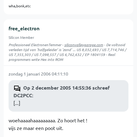
wha,bonk,etc
free_electron
Silicon Member
Professioneel ElectronenTemmer -
siliconvalleygarage.com
- De voltooid
verleden tijd van 'halfgeleider' is 'zand' ... US 8,032,693 / US 7,714,746 /
US 7,355,303 / US 7,098,557 / US 6,762,632 / EP 1804159 - Real
programmers write Hex into ROM
zondag 1 januari 2006 04:11:10
Op 2 december 2005 14:55:36 schreef
DC2PCC
:
[...]
woehaaaahaaaaaaaaa. Zo hoort het !
vijs ze maar een poot uit.