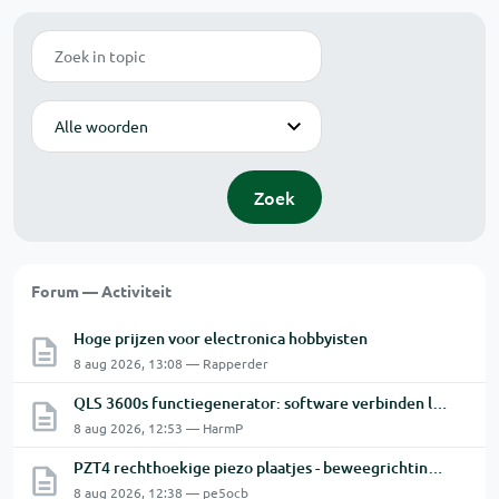
Zoek
Modus
Zoek
Forum — Activiteit
Hoge prijzen voor electronica hobbyisten
8 aug 2026, 13:08 — Rapperder
QLS 3600s functiegenerator: software verbinden lukt niet.
8 aug 2026, 12:53 — HarmP
PZT4 rechthoekige piezo plaatjes - beweegrichting? Snijkop reparatie Astatic X26
8 aug 2026, 12:38 — pe5ocb