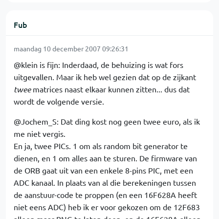
Fub
maandag 10 december 2007 09:26:31
@klein is fijn: Inderdaad, de behuizing is wat fors
uitgevallen. Maar ik heb wel gezien dat op de zijkant
twee
matrices naast elkaar kunnen zitten... dus dat
wordt de volgende versie.
@Jochem_S: Dat ding kost nog geen twee euro, als ik
me niet vergis.
En ja, twee PICs. 1 om als random bit generator te
dienen, en 1 om alles aan te sturen. De firmware van
de ORB gaat uit van een enkele 8-pins PIC, met een
ADC kanaal. In plaats van al die berekeningen tussen
de aanstuur-code te proppen (en een 16F628A heeft
niet eens ADC) heb ik er voor gekozen om de 12F683
alleen maar RNG te laten doen, en de 16F628A alleen