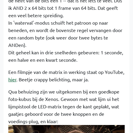
de helft van de bits een 1 -- dat is net iets te veel. Dus
ik AND 2 x 64 bits tot 1 frame van 64 bits. Dat geeft
een veel betere spreiding.
In 'waterval'-modus schuift het patroon op naar
beneden, en wordt de bovenste regel vervangen door
een random byte (ook weer door twee bytes te
ANDen).
Dit geheel kan in drie snelheden gebeuren: 1 seconde,
een halve en een kwart seconde.
Een filmpje van de matrix in werking staat op YouTube,
hier
. Beetje crappy belichting, maar ja.
Qua behuizing zijn we uitgekomen bij een goedkope
foto-kubus bij de Xenos. Gewoon met wat lijm ui het
lijmpistool de LED-matrix tegen de kant geplakt, wat
gaatjes geboord voor de twee knoppen en de
voedings-plug, en klaar: