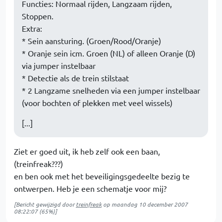
Functies: Normaal rijden, Langzaam rijden,
Stoppen.
Extra:
* Sein aansturing. (Groen/Rood/Oranje)
* Oranje sein icm. Groen (NL) of alleen Oranje (D)
via jumper instelbaar
* Detectie als de trein stilstaat
* 2 Langzame snelheden via een jumper instelbaar
(voor bochten of plekken met veel wissels)
[...]
Ziet er goed uit, ik heb zelf ook een baan,
(treinfreak???)
en ben ook met het beveiligingsgedeelte bezig te
ontwerpen. Heb je een schematje voor mij?
[Bericht gewijzigd door
treinfreak
op
maandag 10 december 2007
08:22:07
(65%)]