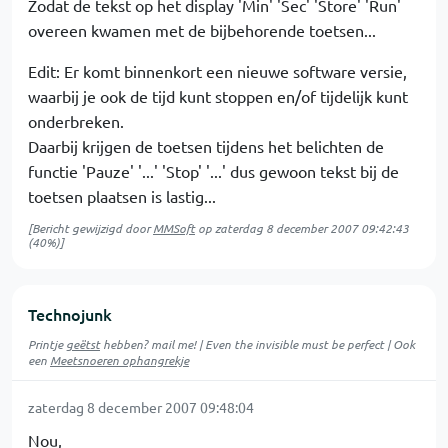
Zodat de tekst op het display 'Min' 'Sec' 'Store' 'Run'
overeen kwamen met de bijbehorende toetsen...
Edit: Er komt binnenkort een nieuwe software versie,
waarbij je ook de tijd kunt stoppen en/of tijdelijk kunt
onderbreken.
Daarbij krijgen de toetsen tijdens het belichten de
functie 'Pauze' '...' 'Stop' '...' dus gewoon tekst bij de
toetsen plaatsen is lastig...
[Bericht gewijzigd door
MMSoft
op
zaterdag 8 december 2007 09:42:43
(40%)]
Technojunk
Printje
geëtst
hebben? mail me! | Even the invisible must be perfect | Ook
een
Meetsnoeren ophangrekje
zaterdag 8 december 2007 09:48:04
Nou,