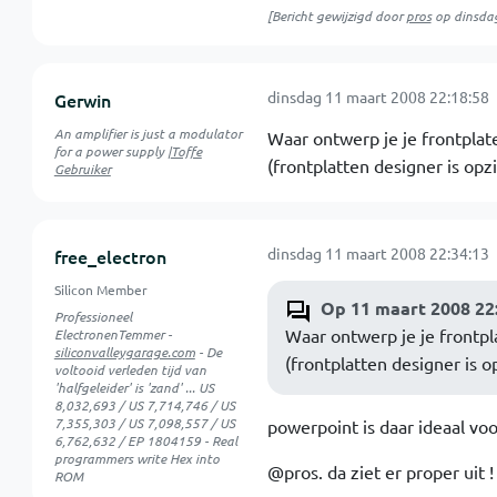
[Bericht gewijzigd door
pros
op
dinsda
dinsdag 11 maart 2008 22:18:58
Gerwin
An amplifier is just a modulator
Waar ontwerp je je frontpla
for a power supply |
Toffe
(frontplatten designer is opz
Gebruiker
dinsdag 11 maart 2008 22:34:13
free_electron
Silicon Member
Op 11 maart 2008 22
Professioneel
Waar ontwerp je je frontp
ElectronenTemmer -
siliconvalleygarage.com
- De
(frontplatten designer is o
voltooid verleden tijd van
'halfgeleider' is 'zand' ... US
8,032,693 / US 7,714,746 / US
7,355,303 / US 7,098,557 / US
powerpoint is daar ideaal voor
6,762,632 / EP 1804159 - Real
programmers write Hex into
@pros. da ziet er proper uit !
ROM