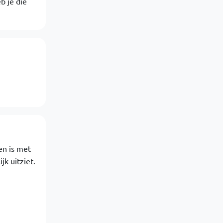
b je die
en is met
jk uitziet.