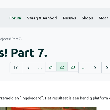
Forum
Vraag & Aanbod
Nieuws
Shops
Meer
ojects! Part 7.
! Part 7.
…
21
22
23
…
erzameld en "ingekaderd". Het resultaat is een handig platform
: