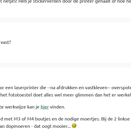
t netjes! Heb je stickerverllen door de printer gehaalt of hoe he
 vast?
oor een laserprinter die --na afdrukken en vastkleven-- overspot
n het fototoestel doet alles wel meer glimmen dan het er werkeli
te werkwijze kan je
hier
vinden.
igd met M3 of M4 boutjes en de nodige moertjes. Bij de 2 linkse
an dopmoeren - dat oogt mooier...