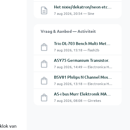
Het nixie/dekatron/neon etc. topic Part 3
7 aug 2026, 20:54 — Sine
Vraag & Aanbod — Activiteit
Trio DL-703 Bench Multi Meter **VERKOCHT**
7 aug 2026, 15:18 — flash2b
ASY75 Germanium Transistor.
7 aug 2026, 14:49 — Electronica Hobbyist
BSV81 Philips N Channel Mosfet Transistors.
7 aug 2026, 13:18 — Electronica Hobbyist
AS-i bus Murr Elektronik MASI20 AS-Interface I/O-module 56440
7 aug 2026, 08:08 — Girrekes
klok van