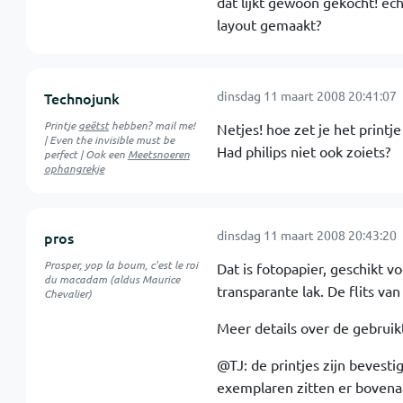
dat lijkt gewoon gekocht! ech
layout gemaakt?
dinsdag 11 maart 2008 20:41:07
Technojunk
Printje
geëtst
hebben? mail me!
Netjes! hoe zet je het printje
| Even the invisible must be
Had philips niet ook zoiets?
perfect | Ook een
Meetsnoeren
ophangrekje
dinsdag 11 maart 2008 20:43:20
pros
Prosper, yop la boum, c'est le roi
Dat is fotopapier, geschikt v
du macadam (aldus Maurice
transparante lak. De flits va
Chevalier)
Meer details over de gebruik
@TJ: de printjes zijn bevest
exemplaren zitten er bovena