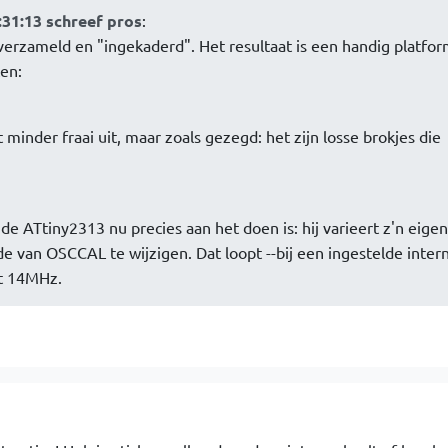
31:13 schreef pros
:
 verzameld en "ingekaderd". Het resultaat is een handig platfo
ten:
minder fraai uit, maar zoals gezegd: het zijn losse brokjes die
de ATtiny2313 nu precies aan het doen is: hij varieert z'n eigen
 van OSCCAL te wijzigen. Dat loopt --bij een ingestelde intern
t 14MHz.