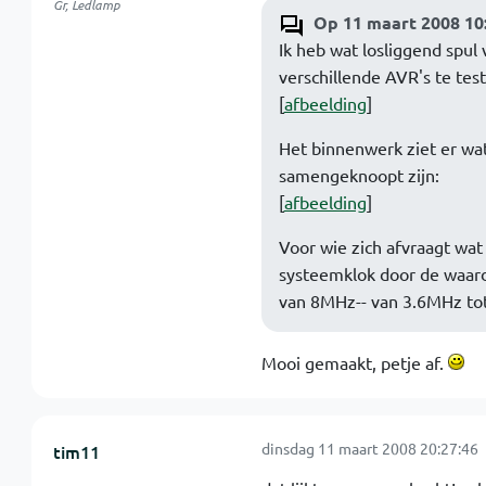
Gr, Ledlamp
Op 11 maart 2008 10:
Ik heb wat losliggend spul
verschillende AVR's te tes
[
afbeelding
]
Het binnenwerk ziet er wat 
samengeknoopt zijn:
[
afbeelding
]
Voor wie zich afvraagt wat 
systeemklok door de waarde
van 8MHz-- van 3.6MHz to
Mooi gemaakt, petje af.
dinsdag 11 maart 2008 20:27:46
tim11