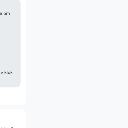
rm om
e klok