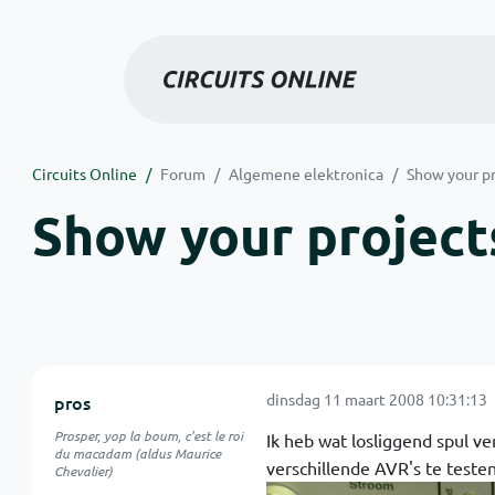
Circuits Online
Forum
Algemene elektronica
Show your pr
Show your projects
dinsdag 11 maart 2008 10:31:13
pros
Prosper, yop la boum, c'est le roi
Ik heb wat losliggend spul v
du macadam (aldus Maurice
verschillende AVR's te testen
Chevalier)