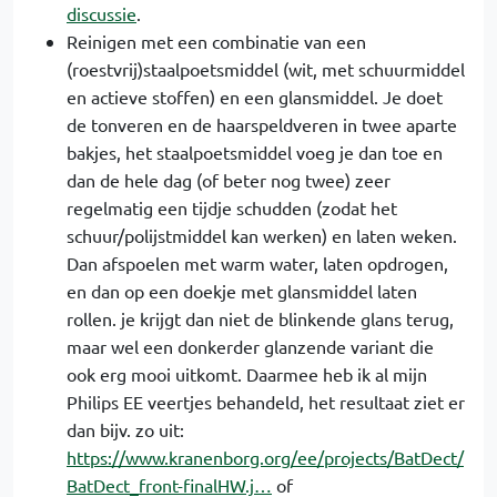
discussie
.
Reinigen met een combinatie van een
(roestvrij)staalpoetsmiddel (wit, met schuurmiddel
en actieve stoffen) en een glansmiddel. Je doet
de tonveren en de haarspeldveren in twee aparte
bakjes, het staalpoetsmiddel voeg je dan toe en
dan de hele dag (of beter nog twee) zeer
regelmatig een tijdje schudden (zodat het
schuur/polijstmiddel kan werken) en laten weken.
Dan afspoelen met warm water, laten opdrogen,
en dan op een doekje met glansmiddel laten
rollen. je krijgt dan niet de blinkende glans terug,
maar wel een donkerder glanzende variant die
ook erg mooi uitkomt. Daarmee heb ik al mijn
Philips EE veertjes behandeld, het resultaat ziet er
dan bijv. zo uit:
https://www.kranenborg.org/ee/projects/BatDect/
BatDect_front-finalHW.j…
of