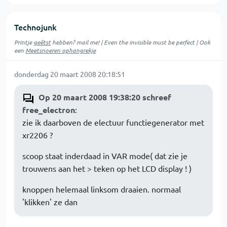
Technojunk
Printje
geëtst
hebben? mail me! | Even the invisible must be perfect | Ook
een
Meetsnoeren ophangrekje
donderdag 20 maart 2008 20:18:51
Op 20 maart 2008 19:38:20 schreef
free_electron
:
zie ik daarboven de electuur functiegenerator met
xr2206 ?
scoop staat inderdaad in VAR mode( dat zie je
trouwens aan het > teken op het LCD display ! )
knoppen helemaal linksom draaien. normaal
'klikken' ze dan