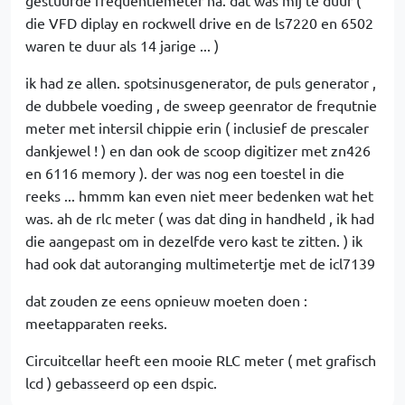
gestuurde frequentiemeter na. dat was mij te duur (
die VFD diplay en rockwell drive en de ls7220 en 6502
waren te duur als 14 jarige ... )
ik had ze allen. spotsinusgenerator, de puls generator ,
de dubbele voeding , de sweep geenrator de frequtnie
meter met intersil chippie erin ( inclusief de prescaler
dankjewel ! ) en dan ook de scoop digitizer met zn426
en 6116 memory ). der was nog een toestel in die
reeks ... hmmm kan even niet meer bedenken wat het
was. ah de rlc meter ( was dat ding in handheld , ik had
die aangepast om in dezelfde vero kast te zitten. ) ik
had ook dat autoranging multimetertje met de icl7139
dat zouden ze eens opnieuw moeten doen :
meetapparaten reeks.
Circuitcellar heeft een mooie RLC meter ( met grafisch
lcd ) gebasseerd op een dspic.