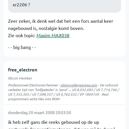
xr2206 ?
Zeer zeker, ik denk wel dat het een fors aantal keer
nagebouwd is, nostalgie komt boven.
Zie ook topic:
Maxim MAX038
- - big bang - -
free_electron
Silicon Member
Professioneel ElectronenTemmer -
siliconvalleygarage.com
- De voltooid
verleden tijd van 'halfgeleider' is 'zand' ... US 8,032,693 / US 7,714,746 /
US 7,355,303 / US 7,098,557 / US 6,762,632 / EP 1804159 - Real
programmers write Hex into ROM
donderdag 20 maart 2008 20:03:50
ik heb zelf gans die reeks gebouwd op de up