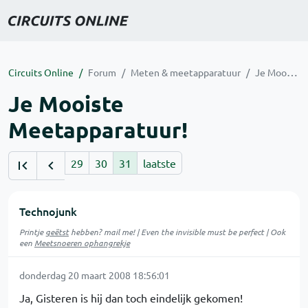
Circuits Online
Forum
Meten & meetapparatuur
Je Mooiste Meetapparatuur!
Je Mooiste
Meetapparatuur!
29
30
31
laatste
Technojunk
Printje
geëtst
hebben? mail me! | Even the invisible must be perfect | Ook
een
Meetsnoeren ophangrekje
donderdag 20 maart 2008 18:56:01
Ja, Gisteren is hij dan toch eindelijk gekomen!