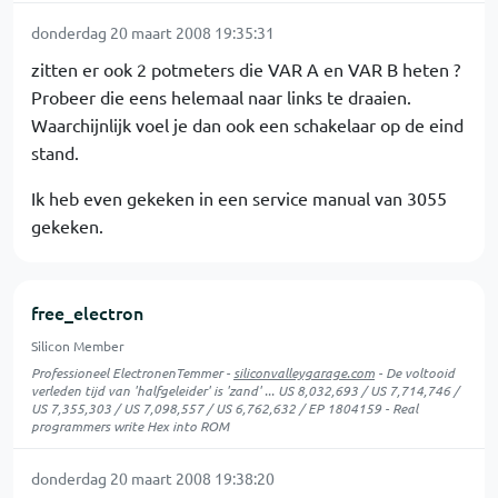
donderdag 20 maart 2008 19:35:31
zitten er ook 2 potmeters die VAR A en VAR B heten ?
Probeer die eens helemaal naar links te draaien.
Waarchijnlijk voel je dan ook een schakelaar op de eind
stand.
Ik heb even gekeken in een service manual van 3055
gekeken.
free_electron
Silicon Member
Professioneel ElectronenTemmer -
siliconvalleygarage.com
- De voltooid
verleden tijd van 'halfgeleider' is 'zand' ... US 8,032,693 / US 7,714,746 /
US 7,355,303 / US 7,098,557 / US 6,762,632 / EP 1804159 - Real
programmers write Hex into ROM
donderdag 20 maart 2008 19:38:20