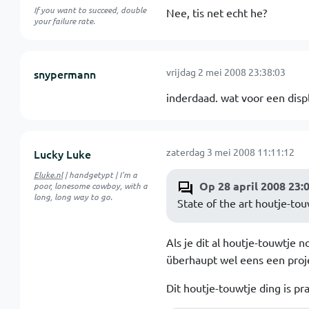
If you want to succeed, double
Nee, tis net echt he?
your failure rate.
vrijdag 2 mei 2008 23:38:03
snypermann
inderdaad. wat voor een disp
zaterdag 3 mei 2008 11:11:12
Lucky Luke
Eluke.nl
| handgetypt | I'm a
Op 28 april 2008 23:08
poor, lonesome cowboy, with a
long, long way to go.
State of the art houtje-to
Als je dit al houtje-touwtje n
überhaupt wel eens een proje
Dit houtje-touwtje ding is pra