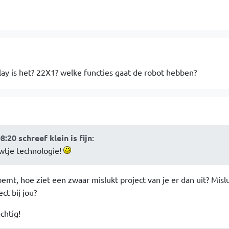
lay is het? 22X1? welke functies gaat de robot hebben?
:20 schreef klein is fijn
:
uwtje technologie!
oemt, hoe ziet een zwaar mislukt project van je er dan uit? Misl
ct bij jou?
chtig!