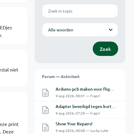
Zoek
Modus
LEDjes
.
Zoek
stal niet
Forum — Activiteit
Arduino pcb maken voor flightsim.
9 aug 2026, 08:01 — fcapri
Adapter beveiligd tegen kortsluiting maar toch defect?
9 aug 2026, 07:29 — fcapri
eze print
Show Your Repairs!
9 aug 2026, 00:08 — Lucky Luke
k. Deze