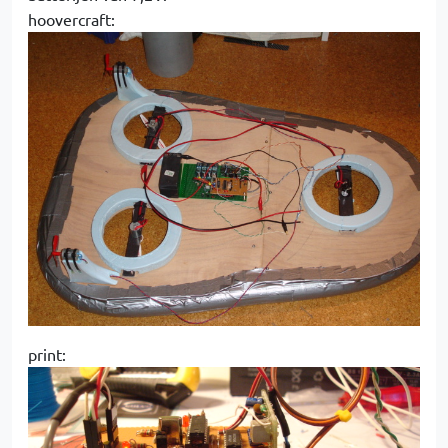
hoovercraft:
print: