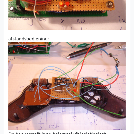
afstandsbediening:
De hoovercraft is nu helemaal uit isolatieplaat