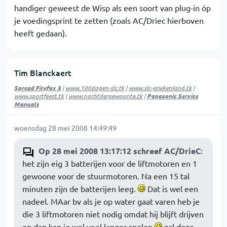
handiger geweest de Wisp als een soort van plug-in óp
je voedingsprint te zetten (zoals AC/Driec hierboven
heeft gedaan).
Tim Blanckaert
Spread Firefox 3
|
www.100dagen-slc.tk
|
www.slc-griekenland.tk
|
www.sportfeest.tk
|
www.nachtdergewoonte.tk
|
Panasonic Service
Manuals
woensdag 28 mei 2008 14:49:49
Op 28 mei 2008 13:17:12 schreef AC/DrieC
:
het zijn eig 3 batterijen voor de liftmotoren en 1
gewoone voor de stuurmotoren. Na een 15 tal
minuten zijn de batterijen leeg.
Dat is wel een
nadeel. MAar bv als je op water gaat varen heb je
die 3 liftmotoren niet nodig omdat hij blijft drijven
en dan kan je wel veel langer spelen
zal deze